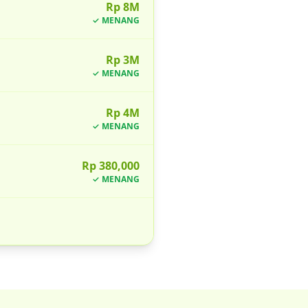
Rp 8M
✓ MENANG
Rp 3M
✓ MENANG
Rp 4M
✓ MENANG
Rp 380,000
✓ MENANG