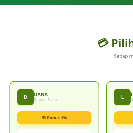
💳 Pil
Setiap 
DANA
D
L
Deposit Resmi
D
🎁 Bonus 1%