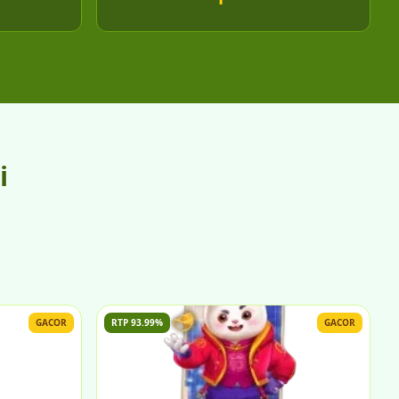
i
GACOR
RTP 93.99%
GACOR