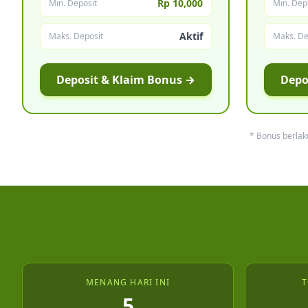
Rp 10,000
Min. Deposit
Min. Dep
Aktif
Maks. Deposit
Maks. De
Deposit & Klaim Bonus →
Depo
* Bonus berlak
MENANG HARI INI
T
5