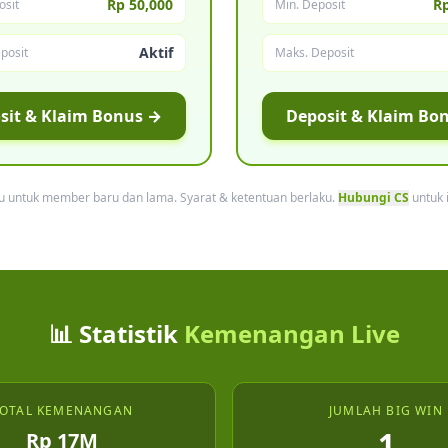
Rp 50,000
Rp
osit
Min. Deposit
Aktif
posit
Maks. Deposit
sit & Klaim Bonus →
Deposit & Klaim Bo
u untuk member baru dan lama. Syarat & ketentuan berlaku.
Hubungi CS
untuk i
📊 Statistik
Kemenangan Live
OTAL KEMENANGAN
JUMLAH BIG WIN
1
Rp 17M