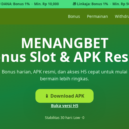
A
: Bonus 1% · Min. Rp 10,000
🎁
Linkaja
: Bonus 1% · Min. Rp 50,000
Bonus
Permainan
Withdr
MENANGBET
nus Slot & APK Re
Bonus harian, APK resmi, dan akses H5 cepat untuk mulai
bermain lebih ringkas.
📱 Download APK
Buka versi H5
Stabilitas 30 hari: Low · 0