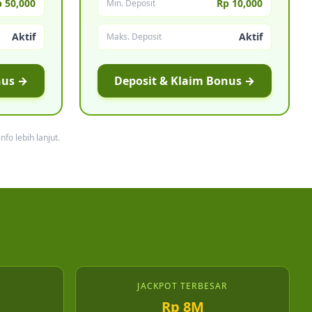
 50,000
Rp 10,000
Min. Deposit
Aktif
Aktif
Maks. Deposit
nus →
Deposit & Klaim Bonus →
nfo lebih lanjut.
JACKPOT TERBESAR
Rp 8M