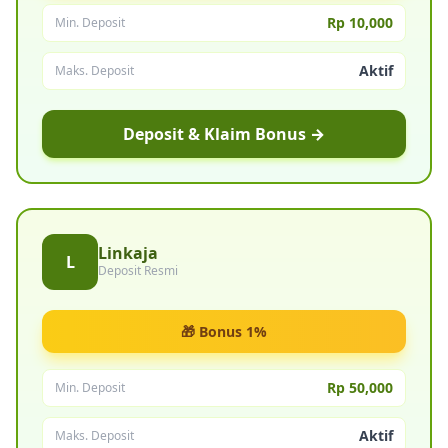
Rp 10,000
Min. Deposit
Aktif
Maks. Deposit
Deposit & Klaim Bonus →
Linkaja
L
Deposit Resmi
🎁 Bonus 1%
Rp 50,000
Min. Deposit
Aktif
Maks. Deposit