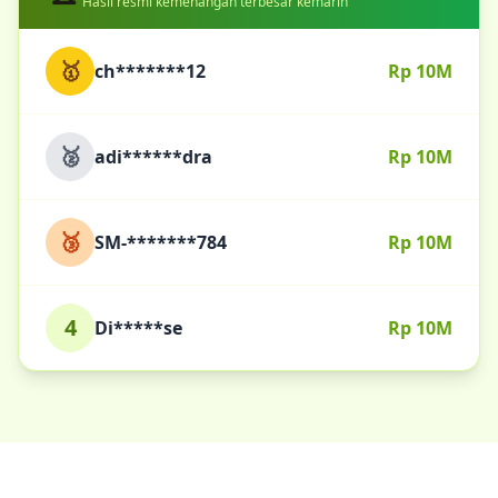
Hasil resmi kemenangan terbesar kemarin
🥇
ch*******12
Rp 10M
🥈
adi******dra
Rp 10M
🥉
SM-*******784
Rp 10M
4
Di*****se
Rp 10M