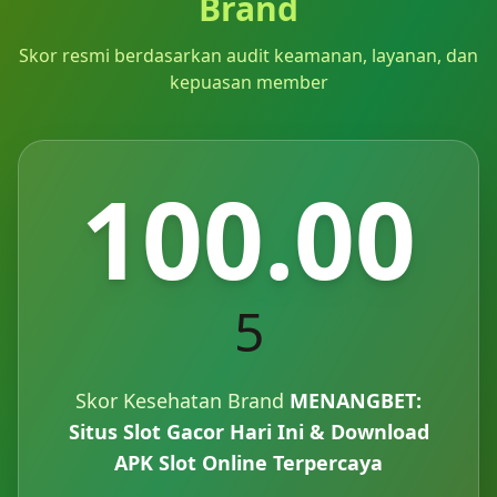
Brand
Skor resmi berdasarkan audit keamanan, layanan, dan
kepuasan member
100.00
5
Skor Kesehatan Brand
MENANGBET:
Situs Slot Gacor Hari Ini & Download
APK Slot Online Terpercaya