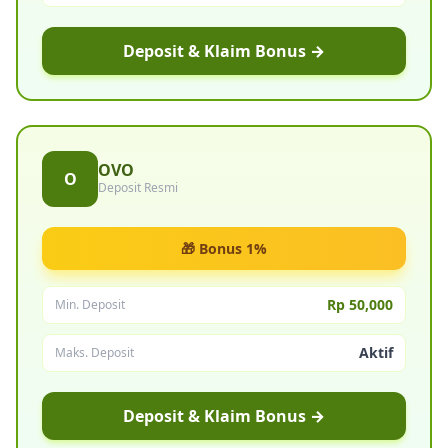
Deposit & Klaim Bonus →
OVO
O
Deposit Resmi
🎁 Bonus 1%
Rp 50,000
Min. Deposit
Aktif
Maks. Deposit
Deposit & Klaim Bonus →