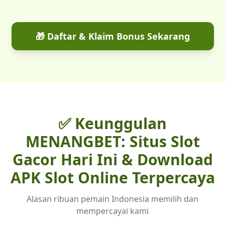
🎁 Daftar & Klaim Bonus Sekarang
✅ Keunggulan
MENANGBET: Situs Slot
Gacor Hari Ini & Download
APK Slot Online Terpercaya
Alasan ribuan pemain Indonesia memilih dan
mempercayai kami