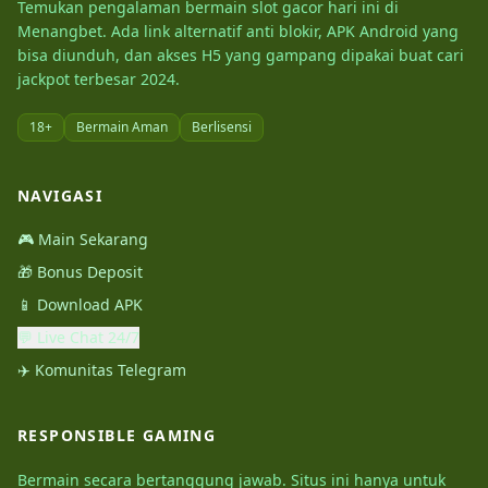
Temukan pengalaman bermain slot gacor hari ini di
Menangbet. Ada link alternatif anti blokir, APK Android yang
bisa diunduh, dan akses H5 yang gampang dipakai buat cari
jackpot terbesar 2024.
18+
Bermain Aman
Berlisensi
NAVIGASI
🎮 Main Sekarang
🎁 Bonus Deposit
📱 Download APK
💬 Live Chat 24/7
✈️ Komunitas Telegram
RESPONSIBLE GAMING
Bermain secara bertanggung jawab. Situs ini hanya untuk