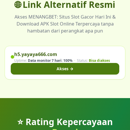
🌐 Link Alternatif
Resmi
Akses MENANGBET: Situs Slot Gacor Hari Ini &
Download APK Slot Online Terpercaya tanpa
hambatan dari perangkat apa pun
h5.yayaya666.com
Uptime:
Data monitor 7 hari: 100%
· Status:
Bisa diakses
Akses →
⭐ Rating Kepercayaan