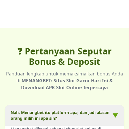
❓ Pertanyaan Seputar
Bonus & Deposit
Panduan lengkap untuk memaksimalkan bonus Anda
di
MENANGBET: Situs Slot Gacor Hari Ini &
Download APK Slot Online Terpercaya
Nah, Menangbet itu platform apa, dan jadi alasan
▼
orang milih ini apa sih?
Menangbet dikenal sebagai situs slot online di