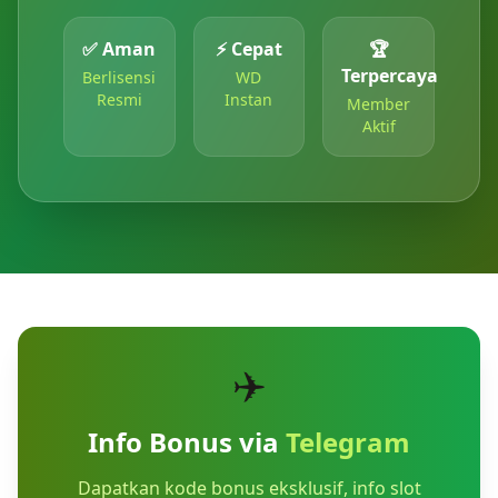
✅ Aman
⚡ Cepat
🏆
Terpercaya
Berlisensi
WD
Resmi
Instan
Member
Aktif
✈️
Info Bonus via
Telegram
Dapatkan kode bonus eksklusif, info slot