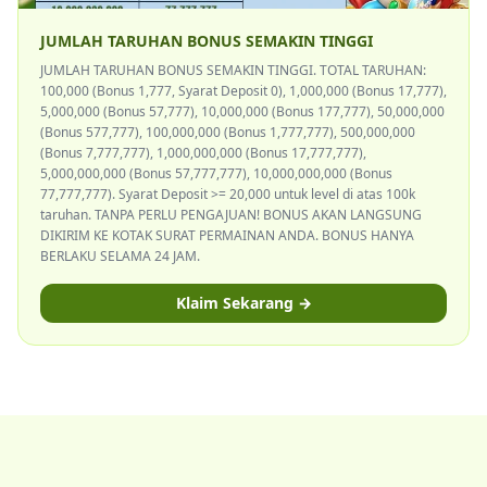
JUMLAH TARUHAN BONUS SEMAKIN TINGGI
JUMLAH TARUHAN BONUS SEMAKIN TINGGI. TOTAL TARUHAN:
100,000 (Bonus 1,777, Syarat Deposit 0), 1,000,000 (Bonus 17,777),
5,000,000 (Bonus 57,777), 10,000,000 (Bonus 177,777), 50,000,000
(Bonus 577,777), 100,000,000 (Bonus 1,777,777), 500,000,000
(Bonus 7,777,777), 1,000,000,000 (Bonus 17,777,777),
5,000,000,000 (Bonus 57,777,777), 10,000,000,000 (Bonus
77,777,777). Syarat Deposit >= 20,000 untuk level di atas 100k
taruhan. TANPA PERLU PENGAJUAN! BONUS AKAN LANGSUNG
DIKIRIM KE KOTAK SURAT PERMAINAN ANDA. BONUS HANYA
BERLAKU SELAMA 24 JAM.
Klaim Sekarang →