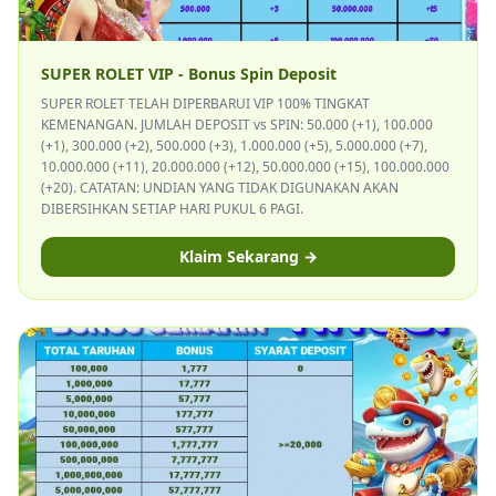
SUPER ROLET VIP - Bonus Spin Deposit
SUPER ROLET TELAH DIPERBARUI VIP 100% TINGKAT
KEMENANGAN. JUMLAH DEPOSIT vs SPIN: 50.000 (+1), 100.000
(+1), 300.000 (+2), 500.000 (+3), 1.000.000 (+5), 5.000.000 (+7),
10.000.000 (+11), 20.000.000 (+12), 50.000.000 (+15), 100.000.000
(+20). CATATAN: UNDIAN YANG TIDAK DIGUNAKAN AKAN
DIBERSIHKAN SETIAP HARI PUKUL 6 PAGI.
Klaim Sekarang →