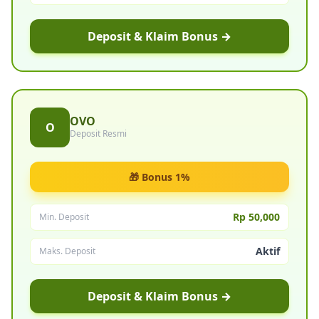
Deposit & Klaim Bonus →
OVO
O
Deposit Resmi
🎁 Bonus 1%
Rp 50,000
Min. Deposit
Aktif
Maks. Deposit
Deposit & Klaim Bonus →