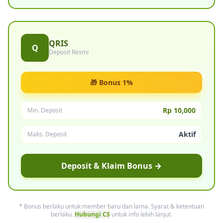
QRIS
Q
Deposit Resmi
🎁 Bonus 1%
Rp 10,000
Min. Deposit
Aktif
Maks. Deposit
Deposit & Klaim Bonus →
* Bonus berlaku untuk member baru dan lama. Syarat & ketentuan
berlaku.
Hubungi CS
untuk info lebih lanjut.