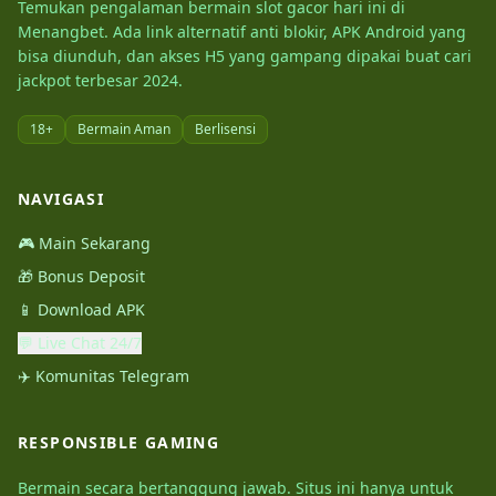
Temukan pengalaman bermain slot gacor hari ini di
Menangbet. Ada link alternatif anti blokir, APK Android yang
bisa diunduh, dan akses H5 yang gampang dipakai buat cari
jackpot terbesar 2024.
18+
Bermain Aman
Berlisensi
NAVIGASI
🎮 Main Sekarang
🎁 Bonus Deposit
📱 Download APK
💬 Live Chat 24/7
✈️ Komunitas Telegram
RESPONSIBLE GAMING
Bermain secara bertanggung jawab. Situs ini hanya untuk