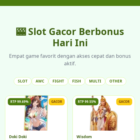
🎰 Slot
Gacor
Berbonus
Hari Ini
Empat game favorit dengan akses cepat dan bonus
aktif.
SLOT
AWC
FIGHT
FISH
MULTI
OTHER
RTP 99.69%
GACOR
RTP 99.55%
GACOR
Doki Doki
Wisdom