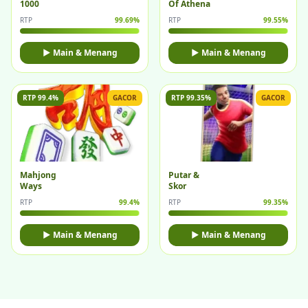
1000
Of Athena
RTP
99.69%
RTP
99.55%
▶ Main & Menang
▶ Main & Menang
RTP 99.4%
GACOR
RTP 99.35%
GACOR
Mahjong
Putar &
Ways
Skor
RTP
99.4%
RTP
99.35%
▶ Main & Menang
▶ Main & Menang