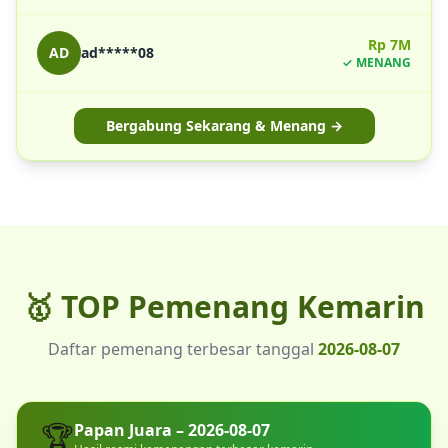
Rp 7M
AD
ad*****08
✓ MENANG
Bergabung Sekarang & Menang →
🥇 TOP Pemenang
Kemarin
Daftar pemenang terbesar tanggal
2026-08-07
🏆
Papan Juara – 2026-08-07