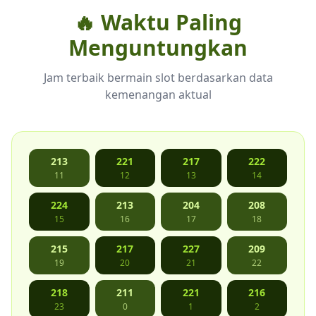
🔥 Waktu Paling
Menguntungkan
Jam terbaik bermain slot berdasarkan data
kemenangan aktual
213
221
217
222
11
12
13
14
224
213
204
208
15
16
17
18
215
217
227
209
19
20
21
22
218
211
221
216
23
0
1
2