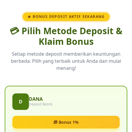
🔥 BONUS DEPOSIT AKTIF SEKARANG
💳 Pilih Metode
Deposit
&
Klaim Bonus
Setiap metode deposit memberikan keuntungan
berbeda. Pilih yang terbaik untuk Anda dan mulai
menang!
DANA
D
Deposit Resmi
🎁 Bonus 1%