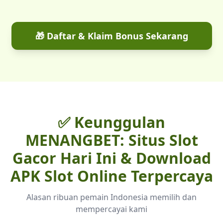
🎁 Daftar & Klaim Bonus Sekarang
✅ Keunggulan
MENANGBET: Situs Slot
Gacor Hari Ini & Download
APK Slot Online Terpercaya
Alasan ribuan pemain Indonesia memilih dan
mempercayai kami