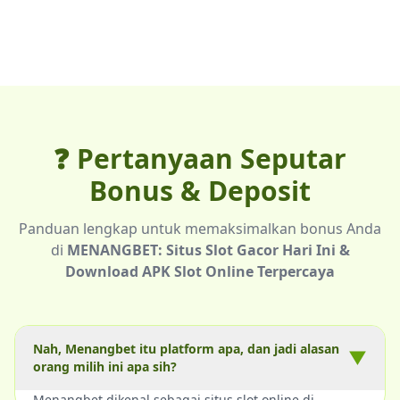
❓ Pertanyaan Seputar
Bonus & Deposit
Panduan lengkap untuk memaksimalkan bonus Anda
di
MENANGBET: Situs Slot Gacor Hari Ini &
Download APK Slot Online Terpercaya
Nah, Menangbet itu platform apa, dan jadi alasan
▼
orang milih ini apa sih?
Menangbet dikenal sebagai situs slot online di