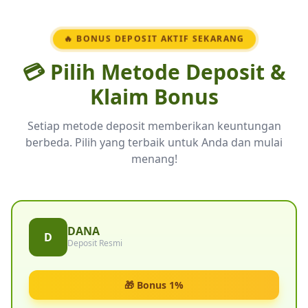
🔥 BONUS DEPOSIT AKTIF SEKARANG
💳 Pilih Metode
Deposit
&
Klaim Bonus
Setiap metode deposit memberikan keuntungan
berbeda. Pilih yang terbaik untuk Anda dan mulai
menang!
DANA
D
Deposit Resmi
🎁 Bonus 1%