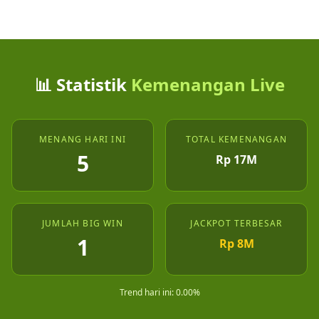
📊 Statistik
Kemenangan Live
MENANG HARI INI
TOTAL KEMENANGAN
5
Rp 17M
JUMLAH BIG WIN
JACKPOT TERBESAR
1
Rp 8M
Trend hari ini: 0.00%