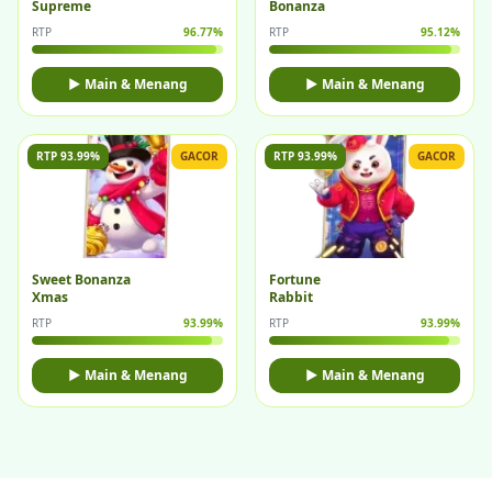
Supreme
Bonanza
RTP
96.77%
RTP
95.12%
▶ Main & Menang
▶ Main & Menang
RTP 93.99%
GACOR
RTP 93.99%
GACOR
Sweet Bonanza
Fortune
Xmas
Rabbit
RTP
93.99%
RTP
93.99%
▶ Main & Menang
▶ Main & Menang