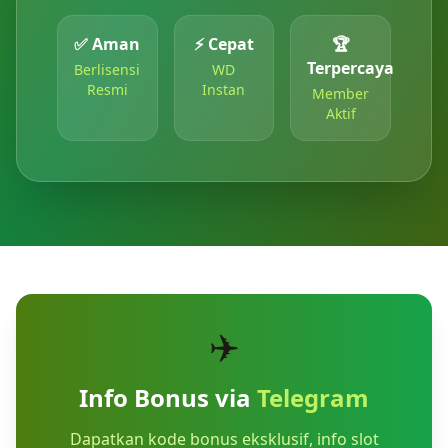
✅ Aman
⚡ Cepat
🏆
Terpercaya
Berlisensi
WD
Resmi
Instan
Member
Aktif
✈️
Info Bonus via
Telegram
Dapatkan kode bonus eksklusif, info slot