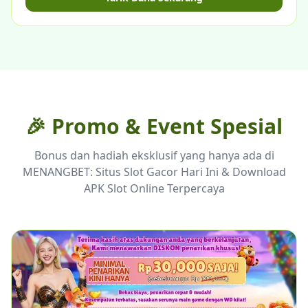
🎉 Promo &
Event
Spesial
Bonus dan hadiah eksklusif yang hanya ada di
MENANGBET: Situs Slot Gacor Hari Ini & Download
APK Slot Online Terpercaya