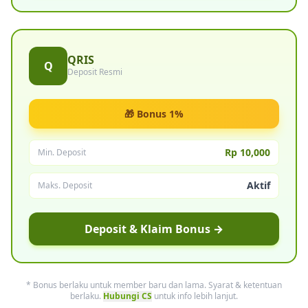
QRIS
Q
Deposit Resmi
🎁 Bonus 1%
Rp 10,000
Min. Deposit
Aktif
Maks. Deposit
Deposit & Klaim Bonus →
* Bonus berlaku untuk member baru dan lama. Syarat & ketentuan
berlaku.
Hubungi CS
untuk info lebih lanjut.