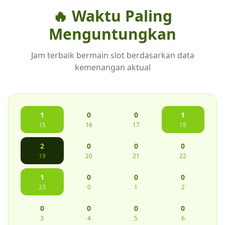
🔥 Waktu Paling
Menguntungkan
Jam terbaik bermain slot berdasarkan data
kemenangan aktual
1
0
0
1
15
16
17
18
2
0
0
0
19
20
21
22
1
0
0
0
23
0
1
2
0
0
0
0
3
4
5
6