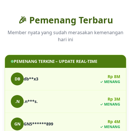
🎉 Pemenang
Terbaru
Member nyata yang sudah merasakan kemenangan
hari ini
PEMENANG TERKINI – UPDATE REAL-TIME
Rp 8M
DB
db**x3
✓ MENANG
Rp 3M
.N
.n***s.
✓ MENANG
Rp 4M
GN
GN5******899
✓ MENANG