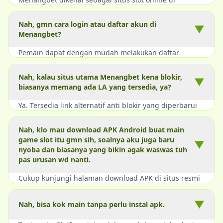
Indonesia dengan banyak pilihan game slot gacor dan
sistem keamanan yang cukup tinggi, jadi jangan cuma
Nah, gmn cara login atau daftar akun di
▼
lihat promonya saja. Bonusnya memang terlihat
Menangbet?
menarik dan layanan pelanggan tersedia 24 jam, tapi
Pemain dapat dengan mudah melakukan daftar
syarat bonus tetap perlu dicek pelan-pelan karena
melalui tombol registrasi di situs resmi. Kalau sudah
respons CS biasanya baru benar-benar terasa saat ada
punya akun, tinggal pakai menu login supaya akses ke
masalah.
Nah, kalau situs utama Menangbet kena blokir,
▼
semua permainan yang tersedia jadi lebih cepat.
biasanya memang ada LA yang tersedia, ya?
Ya. Tersedia link alternatif anti blokir yang diperbarui
tiap hari supaya member tetap bisa masuk ke akun
dan main game favorit tanpa gangguan koneksi
Nah, klo mau download APK Android buat main
internet.
game slot itu gmn sih, soalnya aku juga baru
▼
nyoba dan biasanya yang bikin agak waswas tuh
pas urusan wd nanti.
Cukup kunjungi halaman download APK di situs resmi
Menangbet. Ikuti panduan instalasi untuk perangkat
Android Anda, agar pengalaman bermain jauh lebih
▼
Nah, bisa kok main tanpa perlu instal apk.
lancar dan responsif dibandingkan browser.