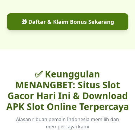
🎁 Daftar & Klaim Bonus Sekarang
✅ Keunggulan
MENANGBET: Situs Slot
Gacor Hari Ini & Download
APK Slot Online Terpercaya
Alasan ribuan pemain Indonesia memilih dan
mempercayai kami