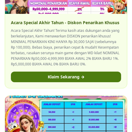
Acara Special Akhir Tahun - Diskon Penarikan Khusus
Acara Special Akhir Tahun! Terima kasih atas dukungan anda yang
berkelanjutan, Kami menawarkan DISKON penarikan khusus!
MINIMAL PENARIKAN KINI HANYA Rp 30,000 SAJA! (sebelumnya
Rp 100,000). Bebas biaya, penarikan cepat & mudah! Kesempatan
terbatas, rasakan serunya main game dengan WD kilat! NOMINAL
PENARIKAN Rp50,000-4,999,999 BIAYA AWAL 2% BIAYA BARU 1%.
Rp5,000,000 BIAYA AWAL 0% BIAYA BARU 0%.
Klaim Sekarang →