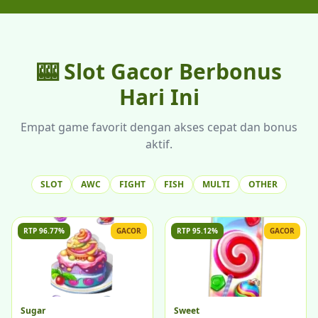
🎰 Slot
Gacor
Berbonus
Hari Ini
Empat game favorit dengan akses cepat dan bonus
aktif.
SLOT
AWC
FIGHT
FISH
MULTI
OTHER
RTP 96.77%
GACOR
RTP 95.12%
GACOR
Sugar
Sweet