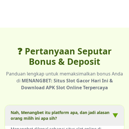
❓ Pertanyaan Seputar
Bonus & Deposit
Panduan lengkap untuk memaksimalkan bonus Anda
di
MENANGBET: Situs Slot Gacor Hari Ini &
Download APK Slot Online Terpercaya
Nah, Menangbet itu platform apa, dan jadi alasan
▼
orang milih ini apa sih?
Menangbet dikenal sebagai situs slot online di