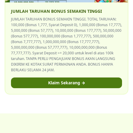
JUMLAH TARUHAN BONUS SEMAKIN TINGGI
JUMLAH TARUHAN BONUS SEMAKIN TINGGI. TOTAL TARUHAN:
100,000 (Bonus 1,777, Syarat Deposit 0), 1,000,000 (Bonus 17,777),
5,000,000 (Bonus 57,777), 10,000,000 (Bonus 177,777), 50,000,000
(Bonus 577,777), 100,000,000 (Bonus 1,777,777), 500,000,000
(Bonus 7,777,777), 1,000,000,000 (Bonus 17,777,777),
5,000,000,000 (Bonus 57,777,777), 10,000,000,000 (Bonus
77,777,777). Syarat Deposit >= 20,000 untuk level di atas 100k
taruhan. TANPA PERLU PENGAJUAN! BONUS AKAN LANGSUNG
DIKIRIM KE KOTAK SURAT PERMAINAN ANDA. BONUS HANYA
BERLAKU SELAMA 24 JAM.
Klaim Sekarang →