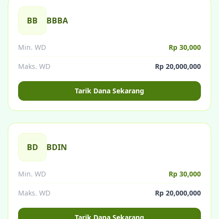
BB
BBBA
Min. WD
Rp 30,000
Maks. WD
Rp 20,000,000
Tarik Dana Sekarang
BD
BDIN
Min. WD
Rp 30,000
Maks. WD
Rp 20,000,000
Tarik Dana Sekarang