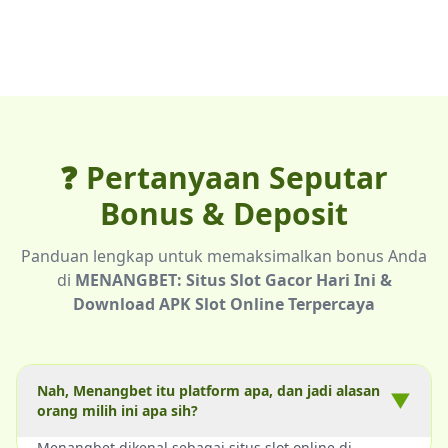
❓ Pertanyaan Seputar
Bonus & Deposit
Panduan lengkap untuk memaksimalkan bonus Anda
di
MENANGBET: Situs Slot Gacor Hari Ini &
Download APK Slot Online Terpercaya
Nah, Menangbet itu platform apa, dan jadi alasan
▼
orang milih ini apa sih?
Menangbet dikenal sebagai situs slot online di