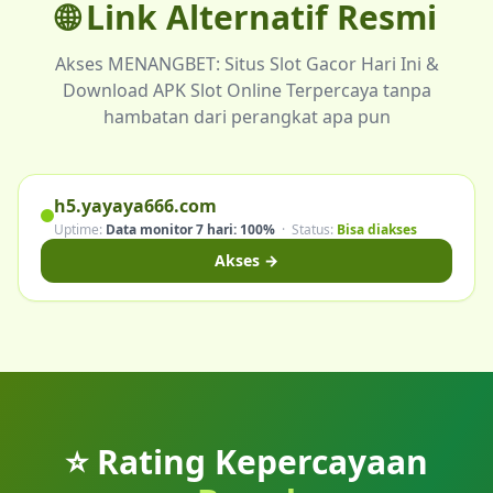
🌐 Link Alternatif
Resmi
Akses MENANGBET: Situs Slot Gacor Hari Ini &
Download APK Slot Online Terpercaya tanpa
hambatan dari perangkat apa pun
h5.yayaya666.com
Uptime:
Data monitor 7 hari: 100%
· Status:
Bisa diakses
Akses →
⭐ Rating Kepercayaan