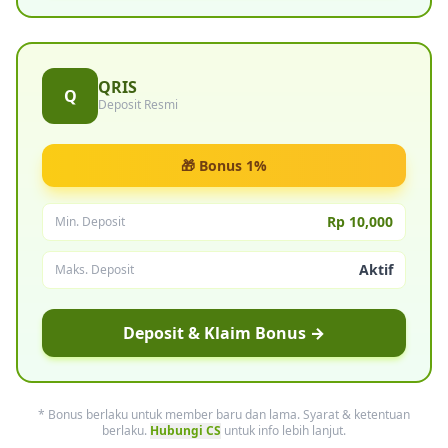
QRIS
Q
Deposit Resmi
🎁 Bonus 1%
Rp 10,000
Min. Deposit
Aktif
Maks. Deposit
Deposit & Klaim Bonus →
* Bonus berlaku untuk member baru dan lama. Syarat & ketentuan
berlaku.
Hubungi CS
untuk info lebih lanjut.