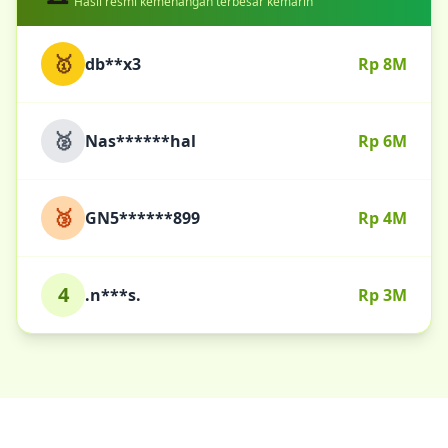
Hasil resmi kemenangan terbesar kemarin
🥇
db**x3
Rp 8M
🥈
Nas******hal
Rp 6M
🥉
GN5******899
Rp 4M
4
.n***s.
Rp 3M