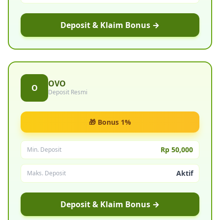
Deposit & Klaim Bonus →
OVO
O
Deposit Resmi
🎁 Bonus 1%
Rp 50,000
Min. Deposit
Aktif
Maks. Deposit
Deposit & Klaim Bonus →