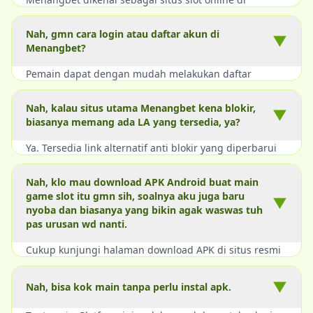
Indonesia dengan banyak pilihan game slot gacor dan
sistem keamanan yang cukup tinggi, jadi jangan cuma
Nah, gmn cara login atau daftar akun di
▼
lihat promonya saja. Bonusnya memang terlihat
Menangbet?
menarik dan layanan pelanggan tersedia 24 jam, tapi
Pemain dapat dengan mudah melakukan daftar
syarat bonus tetap perlu dicek pelan-pelan karena
melalui tombol registrasi di situs resmi. Kalau sudah
respons CS biasanya baru benar-benar terasa saat ada
punya akun, tinggal pakai menu login supaya akses ke
masalah.
Nah, kalau situs utama Menangbet kena blokir,
▼
semua permainan yang tersedia jadi lebih cepat.
biasanya memang ada LA yang tersedia, ya?
Ya. Tersedia link alternatif anti blokir yang diperbarui
tiap hari supaya member tetap bisa masuk ke akun
dan main game favorit tanpa gangguan koneksi
Nah, klo mau download APK Android buat main
internet.
game slot itu gmn sih, soalnya aku juga baru
▼
nyoba dan biasanya yang bikin agak waswas tuh
pas urusan wd nanti.
Cukup kunjungi halaman download APK di situs resmi
Menangbet. Ikuti panduan instalasi untuk perangkat
Android Anda, agar pengalaman bermain jauh lebih
▼
Nah, bisa kok main tanpa perlu instal apk.
lancar dan responsif dibandingkan browser.