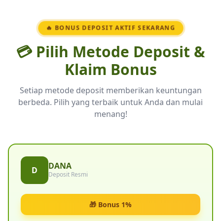
🔥 BONUS DEPOSIT AKTIF SEKARANG
💳 Pilih Metode
Deposit
&
Klaim Bonus
Setiap metode deposit memberikan keuntungan
berbeda. Pilih yang terbaik untuk Anda dan mulai
menang!
DANA
D
Deposit Resmi
🎁 Bonus 1%