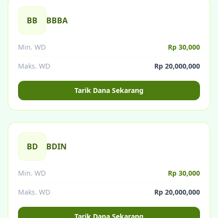
BB
BBBA
Min. WD
Rp 30,000
Maks. WD
Rp 20,000,000
Tarik Dana Sekarang
BD
BDIN
Min. WD
Rp 30,000
Maks. WD
Rp 20,000,000
Tarik Dana Sekarang