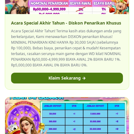
Acara Special Akhir Tahun - Diskon Penarikan Khusus
Acara Special Akhir Tahun! Terima kasih atas dukungan anda yang
berkelanjutan, Kami menawarkan DISKON penarikan khusus!
MINIMAL PENARIKAN KINI HANYA Rp 30,000 SAJA! (sebelumnya
Rp 100,000). Bebas biaya, penarikan cepat & mudah! Kesempatan
terbatas, rasakan serunya main game dengan WD kilat! NOMINAL
PENARIKAN Rp50,000-4,999,999 BIAYA AWAL 2% BIAYA BARU 1%.
Rp5,000,000 BIAYA AWAL 0% BIAYA BARU 0%.
Klaim Sekarang →