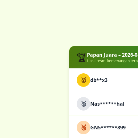
🏆
Papan Juara – 2026-0
Hasil resmi kemenangan terb
🥇
db**x3
🥈
Nas******hal
🥉
GN5******899