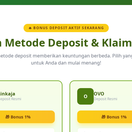
🔥 BONUS DEPOSIT AKTIF SEKARANG
ih Metode
Deposit
& Klaim
metode deposit memberikan keuntungan berbeda. Pilih yang
untuk Anda dan mulai menang!
Linkaja
OVO
O
eposit Resmi
Deposit Resmi
🎁 Bonus 1%
🎁 Bonus 1%