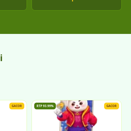
i
GACOR
RTP 93.99%
GACOR