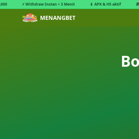
⚡ Withdraw Instan < 3 Menit
📱 APK & H5 aktif
🎁
DAN
MENANGBET
Bo