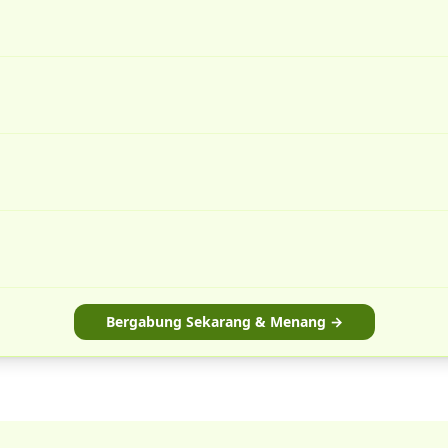
Bergabung Sekarang & Menang →