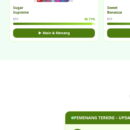
Sugar
Sweet
Supreme
Bonanza
RTP
96.77%
RTP
▶ Main & Menang
PEMENANG TERKINI – UPDA