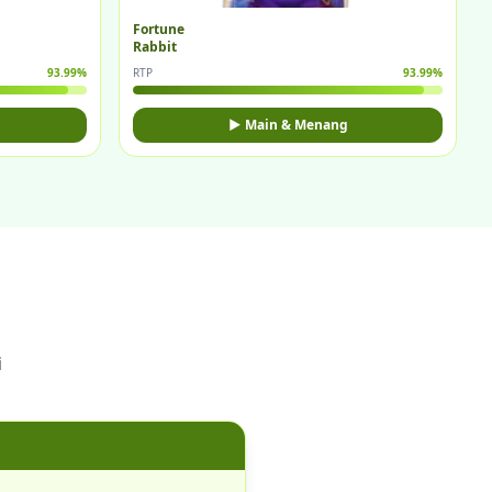
Fortune
Rabbit
93.99%
RTP
93.99%
▶ Main & Menang
i