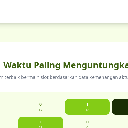
 Waktu Paling
Menguntungk
am terbaik bermain slot berdasarkan data kemenangan aktu
0
1
17
18
1
0
23
0