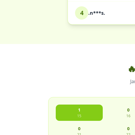
4
.n***s.

J
1
0
15
16
0
0
21
22