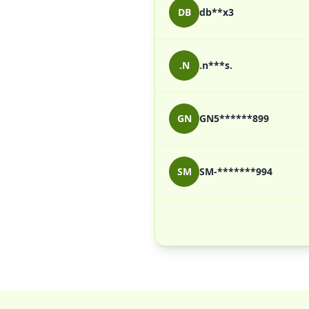
DB
db**x3
.N
.n***s.
GN
GN5******899
SM
SM-*******994