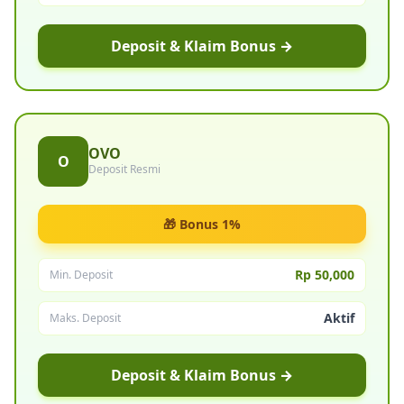
Deposit & Klaim Bonus →
OVO
O
Deposit Resmi
🎁 Bonus 1%
Rp 50,000
Min. Deposit
Aktif
Maks. Deposit
Deposit & Klaim Bonus →