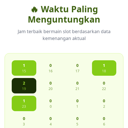
🔥 Waktu Paling
Menguntungkan
Jam terbaik bermain slot berdasarkan data
kemenangan aktual
1
0
0
1
15
16
17
18
2
0
0
0
19
20
21
22
1
0
0
0
23
0
1
2
0
0
0
0
3
4
5
6