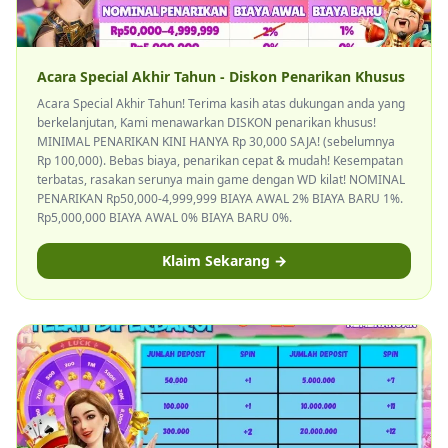
Acara Special Akhir Tahun - Diskon Penarikan Khusus
Acara Special Akhir Tahun! Terima kasih atas dukungan anda yang
berkelanjutan, Kami menawarkan DISKON penarikan khusus!
MINIMAL PENARIKAN KINI HANYA Rp 30,000 SAJA! (sebelumnya
Rp 100,000). Bebas biaya, penarikan cepat & mudah! Kesempatan
terbatas, rasakan serunya main game dengan WD kilat! NOMINAL
PENARIKAN Rp50,000-4,999,999 BIAYA AWAL 2% BIAYA BARU 1%.
Rp5,000,000 BIAYA AWAL 0% BIAYA BARU 0%.
Klaim Sekarang →