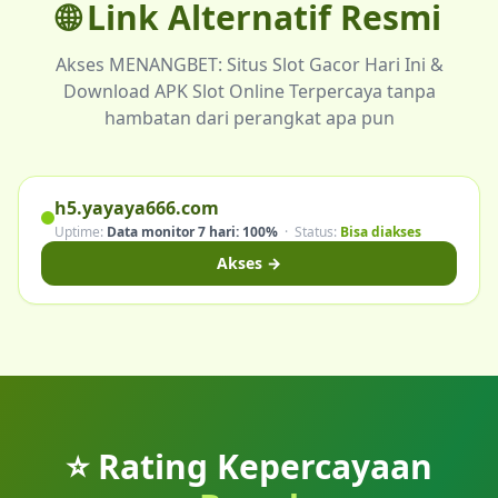
🌐 Link Alternatif
Resmi
Akses MENANGBET: Situs Slot Gacor Hari Ini &
Download APK Slot Online Terpercaya tanpa
hambatan dari perangkat apa pun
h5.yayaya666.com
Uptime:
Data monitor 7 hari: 100%
· Status:
Bisa diakses
Akses →
⭐ Rating Kepercayaan