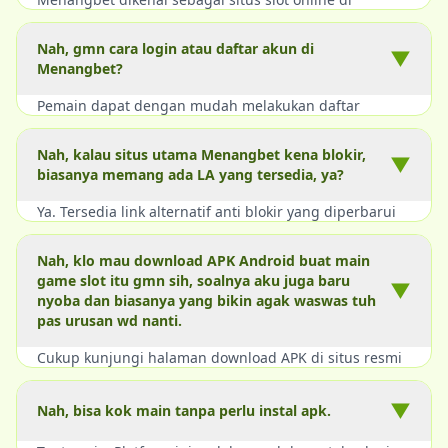
Indonesia dengan banyak pilihan game slot gacor dan
sistem keamanan yang cukup tinggi, jadi jangan cuma
Nah, gmn cara login atau daftar akun di
▼
lihat promonya saja. Bonusnya memang terlihat
Menangbet?
menarik dan layanan pelanggan tersedia 24 jam, tapi
Pemain dapat dengan mudah melakukan daftar
syarat bonus tetap perlu dicek pelan-pelan karena
melalui tombol registrasi di situs resmi. Kalau sudah
respons CS biasanya baru benar-benar terasa saat ada
punya akun, tinggal pakai menu login supaya akses ke
masalah.
Nah, kalau situs utama Menangbet kena blokir,
▼
semua permainan yang tersedia jadi lebih cepat.
biasanya memang ada LA yang tersedia, ya?
Ya. Tersedia link alternatif anti blokir yang diperbarui
tiap hari supaya member tetap bisa masuk ke akun
dan main game favorit tanpa gangguan koneksi
Nah, klo mau download APK Android buat main
internet.
game slot itu gmn sih, soalnya aku juga baru
▼
nyoba dan biasanya yang bikin agak waswas tuh
pas urusan wd nanti.
Cukup kunjungi halaman download APK di situs resmi
Menangbet. Ikuti panduan instalasi untuk perangkat
Android Anda, agar pengalaman bermain jauh lebih
▼
Nah, bisa kok main tanpa perlu instal apk.
lancar dan responsif dibandingkan browser.