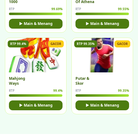
1000
Of Athena
RTP
99.69%
RTP
99.55%
▶ Main & Menang
▶ Main & Menang
RTP 99.4%
GACOR
RTP 99.35%
GACOR
Mahjong
Putar &
Ways
Skor
RTP
99.4%
RTP
99.35%
▶ Main & Menang
▶ Main & Menang