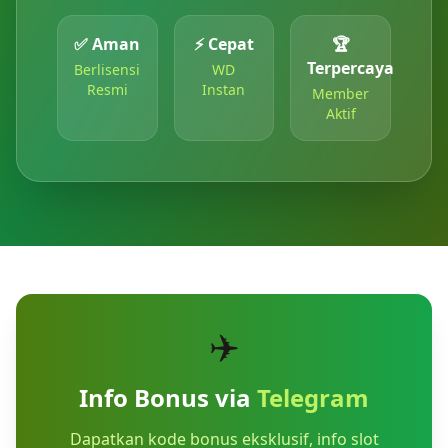
✅ Aman
⚡ Cepat
🏆
Terpercaya
Berlisensi
WD
Resmi
Instan
Member
Aktif
✈️
Info Bonus via
Telegram
Dapatkan kode bonus eksklusif, info slot