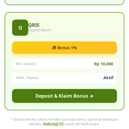
QRIS
Q
Deposit Resmi
🎁 Bonus 1%
Rp 10,000
Min. Deposit
Aktif
Maks. Deposit
Deposit & Klaim Bonus →
* Bonus berlaku untuk member baru dan lama. Syarat & ketentuan
berlaku.
Hubungi CS
untuk info lebih lanjut.