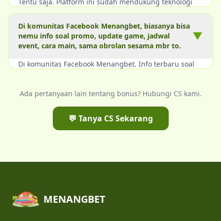
Tentu saja. Platform ini sudah mendukung teknologi
H5, jadi pemain bisa langsung main lewat browser
ponsel (Mobile Web) tanpa perlu download atau instal
Di komunitas Facebook Menangbet, biasanya bisa
▼
aplikasi tambahan.
nemu info soal promo, update game, jadwal
event, cara main, sama obrolan sesama mbr to.
Di komunitas Facebook Menangbet. Info terbaru soal
bocoran slot gacor hari ini, jadwal event jackpot, dan
promo bonus khusus buat member setia memang ada,
Ada pertanyaan lain tentang bonus? Hubungi CS kami.
tapi bagian syarat bonusnya tetap harus dicek pelan-
pelan dulu.
💬 Tanya CS Sekarang
MENANGBET