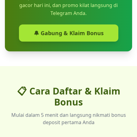
gacor hari ini, dan promo kilat langsung di
Telegram Anda.
🔔 Gabung & Klaim Bonus
📋 Cara
Daftar & Klaim
Bonus
Mulai dalam 5 menit dan langsung nikmati bonus
deposit pertama Anda