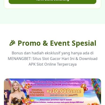
🎉 Promo &
Event
Spesial
Bonus dan hadiah eksklusif yang hanya ada di
MENANGBET: Situs Slot Gacor Hari Ini & Download
APK Slot Online Terpercaya