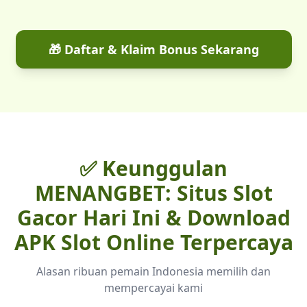
🎁 Daftar & Klaim Bonus Sekarang
✅ Keunggulan
MENANGBET: Situs Slot
Gacor Hari Ini & Download
APK Slot Online Terpercaya
Alasan ribuan pemain Indonesia memilih dan
mempercayai kami