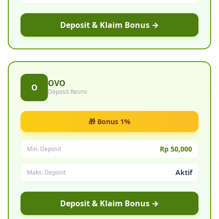
Deposit & Klaim Bonus →
OVO
O
Deposit Resmi
🎁 Bonus 1%
Rp 50,000
Min. Deposit
Aktif
Maks. Deposit
Deposit & Klaim Bonus →