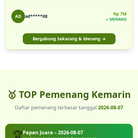
Rp 7M
AD
ad*****08
✓ MENANG
Bergabung Sekarang & Menang →
🥇 TOP Pemenang
Kemarin
Daftar pemenang terbesar tanggal
2026-08-07
🏆
Papan Juara – 2026-08-07