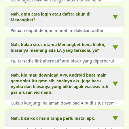
Indonesia dengan banyak pilihan game slot gacor dan
sistem keamanan yang cukup tinggi, jadi jangan cuma
Nah, gmn cara login atau daftar akun di
▼
lihat promonya saja. Bonusnya memang terlihat
Menangbet?
menarik dan layanan pelanggan tersedia 24 jam, tapi
Pemain dapat dengan mudah melakukan daftar
syarat bonus tetap perlu dicek pelan-pelan karena
melalui tombol registrasi di situs resmi. Kalau sudah
respons CS biasanya baru benar-benar terasa saat ada
punya akun, tinggal pakai menu login supaya akses ke
masalah.
Nah, kalau situs utama Menangbet kena blokir,
▼
semua permainan yang tersedia jadi lebih cepat.
biasanya memang ada LA yang tersedia, ya?
Ya. Tersedia link alternatif anti blokir yang diperbarui
tiap hari supaya member tetap bisa masuk ke akun
dan main game favorit tanpa gangguan koneksi
Nah, klo mau download APK Android buat main
internet.
game slot itu gmn sih, soalnya aku juga baru
▼
nyoba dan biasanya yang bikin agak waswas tuh
pas urusan wd nanti.
Cukup kunjungi halaman download APK di situs resmi
Menangbet. Ikuti panduan instalasi untuk perangkat
Android Anda, agar pengalaman bermain jauh lebih
▼
Nah, bisa kok main tanpa perlu instal apk.
lancar dan responsif dibandingkan browser.