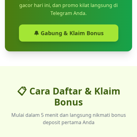
gacor hari ini, dan promo kilat langsung di
Telegram Anda.
🔔 Gabung & Klaim Bonus
📋 Cara
Daftar & Klaim
Bonus
Mulai dalam 5 menit dan langsung nikmati bonus
deposit pertama Anda