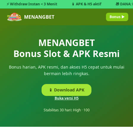
Withdraw Instan < 3 Menit
📱 APK & H5 aktif
🎁
DANA
: Bonus
MENANGBET
Bonus ▶
MENANGBET
Bonus Slot & APK Resmi
Bonus harian, APK resmi, dan akses H5 cepat untuk mulai
bermain lebih ringkas.
📱 Download APK
Buka versi H5
Stabilitas 30 hari: High · 100