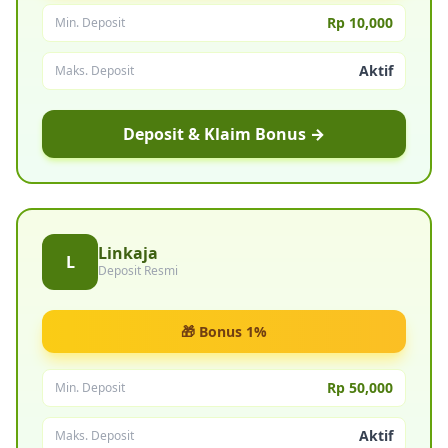
Rp 10,000
Min. Deposit
Aktif
Maks. Deposit
Deposit & Klaim Bonus →
Linkaja
L
Deposit Resmi
🎁 Bonus 1%
Rp 50,000
Min. Deposit
Aktif
Maks. Deposit