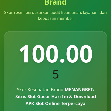
Brand
Skor resmi berdasarkan audit keamanan, layanan, dan
kepuasan member
100.00
5
Skor Kesehatan Brand
MENANGBET:
Situs Slot Gacor Hari Ini & Download
APK Slot Online Terpercaya