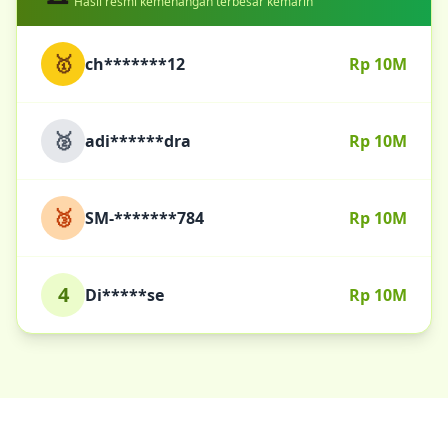
Hasil resmi kemenangan terbesar kemarin
🥇
ch*******12
Rp 10M
🥈
adi******dra
Rp 10M
🥉
SM-*******784
Rp 10M
4
Di*****se
Rp 10M