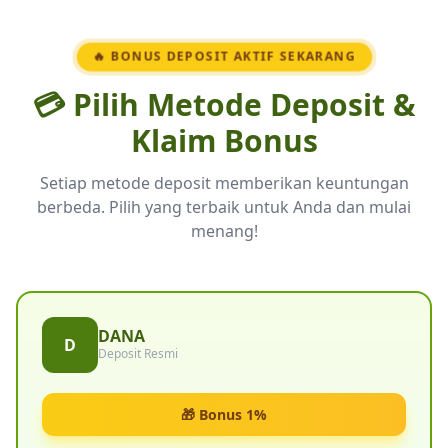
🔥 BONUS DEPOSIT AKTIF SEKARANG
💳 Pilih Metode
Deposit
&
Klaim Bonus
Setiap metode deposit memberikan keuntungan
berbeda. Pilih yang terbaik untuk Anda dan mulai
menang!
DANA
D
Deposit Resmi
🎁 Bonus 1%