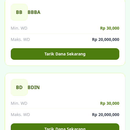
BB
BBBA
Min. WD
Rp 30,000
Maks. WD
Rp 20,000,000
Tarik Dana Sekarang
BD
BDIN
Min. WD
Rp 30,000
Maks. WD
Rp 20,000,000
Tarik Dana Sekarang