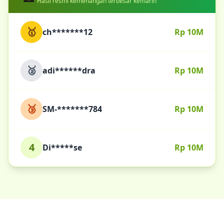
Hasil resmi kemenangan terbesar kemarin
🥇
ch*******12
Rp 10M
🥈
adi******dra
Rp 10M
🥉
SM-*******784
Rp 10M
4
Di*****se
Rp 10M