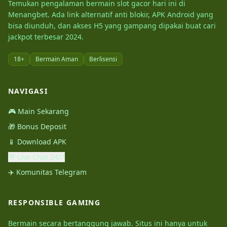
Temukan pengalaman bermain slot gacor hari ini di
Menangbet. Ada link alternatif anti blokir, APK Android yang
bisa diunduh, dan akses H5 yang gampang dipakai buat cari
jackpot terbesar 2024.
18+
Bermain Aman
Berlisensi
NAVIGASI
🎮 Main Sekarang
🎁 Bonus Deposit
📱 Download APK
💬 Live Chat 24/7
✈️ Komunitas Telegram
RESPONSIBLE GAMING
Bermain secara bertanggung jawab. Situs ini hanya untuk