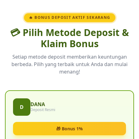
🔥 BONUS DEPOSIT AKTIF SEKARANG
💳 Pilih Metode
Deposit
&
Klaim Bonus
Setiap metode deposit memberikan keuntungan
berbeda. Pilih yang terbaik untuk Anda dan mulai
menang!
DANA
D
Deposit Resmi
🎁 Bonus 1%