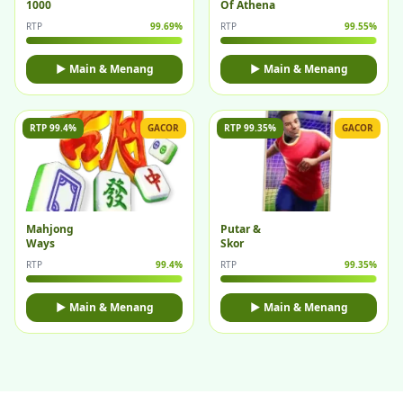
1000
Of Athena
RTP
99.69%
RTP
99.55%
▶ Main & Menang
▶ Main & Menang
RTP 99.4%
GACOR
RTP 99.35%
GACOR
Mahjong
Putar &
Ways
Skor
RTP
99.4%
RTP
99.35%
▶ Main & Menang
▶ Main & Menang