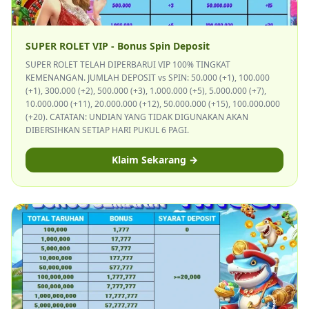
SUPER ROLET VIP - Bonus Spin Deposit
SUPER ROLET TELAH DIPERBARUI VIP 100% TINGKAT
KEMENANGAN. JUMLAH DEPOSIT vs SPIN: 50.000 (+1), 100.000
(+1), 300.000 (+2), 500.000 (+3), 1.000.000 (+5), 5.000.000 (+7),
10.000.000 (+11), 20.000.000 (+12), 50.000.000 (+15), 100.000.000
(+20). CATATAN: UNDIAN YANG TIDAK DIGUNAKAN AKAN
DIBERSIHKAN SETIAP HARI PUKUL 6 PAGI.
Klaim Sekarang →