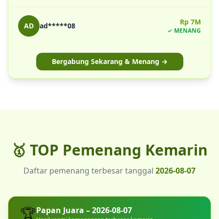
Rp 7M
AD
ad*****08
✓ MENANG
Bergabung Sekarang & Menang →
🥇 TOP Pemenang
Kemarin
Daftar pemenang terbesar tanggal
2026-08-07
🏆
Papan Juara – 2026-08-07