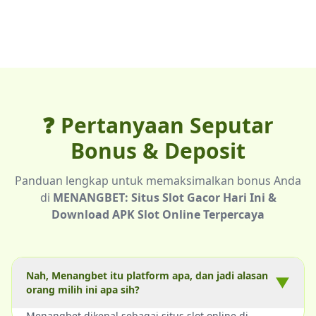
❓ Pertanyaan Seputar
Bonus & Deposit
Panduan lengkap untuk memaksimalkan bonus Anda
di
MENANGBET: Situs Slot Gacor Hari Ini &
Download APK Slot Online Terpercaya
Nah, Menangbet itu platform apa, dan jadi alasan
▼
orang milih ini apa sih?
Menangbet dikenal sebagai situs slot online di