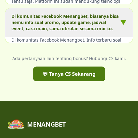
Tentu saja. Platform ini sudah mendukung teknologi
H5, jadi pemain bisa langsung main lewat browser
ponsel (Mobile Web) tanpa perlu download atau instal
Di komunitas Facebook Menangbet, biasanya bisa
▼
aplikasi tambahan.
nemu info soal promo, update game, jadwal
event, cara main, sama obrolan sesama mbr to.
Di komunitas Facebook Menangbet. Info terbaru soal
bocoran slot gacor hari ini, jadwal event jackpot, dan
promo bonus khusus buat member setia memang ada,
Ada pertanyaan lain tentang bonus? Hubungi CS kami.
tapi bagian syarat bonusnya tetap harus dicek pelan-
pelan dulu.
💬 Tanya CS Sekarang
MENANGBET