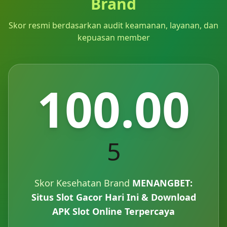
Brand
Skor resmi berdasarkan audit keamanan, layanan, dan
kepuasan member
100.00
5
Skor Kesehatan Brand
MENANGBET:
Situs Slot Gacor Hari Ini & Download
APK Slot Online Terpercaya