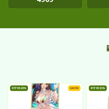
RTP 99.69%
GACOR
RTP 99.55%