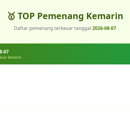
🥇 TOP Pemenang
Kemarin
Daftar pemenang terbesar tanggal
2026-08-07
8-07
esar kemarin