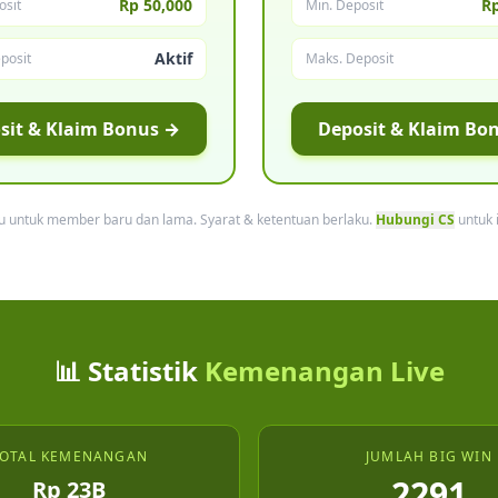
Rp 50,000
Rp
osit
Min. Deposit
Aktif
posit
Maks. Deposit
sit & Klaim Bonus →
Deposit & Klaim Bo
u untuk member baru dan lama. Syarat & ketentuan berlaku.
Hubungi CS
untuk i
📊 Statistik
Kemenangan Live
OTAL KEMENANGAN
JUMLAH BIG WIN
2291
Rp 23B