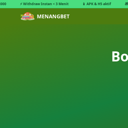
⚡ Withdraw Instan < 3 Menit
📱 APK & H5 aktif
🎁
DAN
MENANGBET
Bo