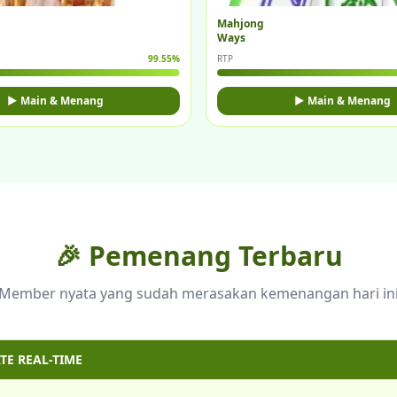
Mahjong
Ways
99.55%
RTP
▶ Main & Menang
▶ Main & Menang
🎉 Pemenang
Terbaru
Member nyata yang sudah merasakan kemenangan hari in
TE REAL-TIME