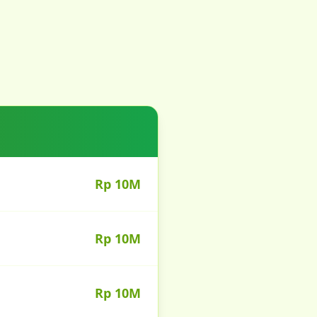
Rp 10M
Rp 10M
Rp 10M