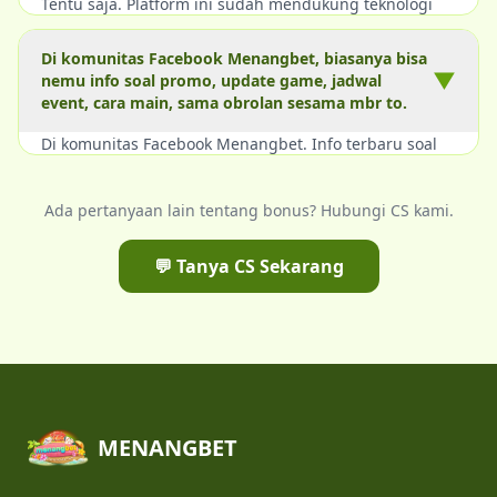
Tentu saja. Platform ini sudah mendukung teknologi
H5, jadi pemain bisa langsung main lewat browser
ponsel (Mobile Web) tanpa perlu download atau instal
Di komunitas Facebook Menangbet, biasanya bisa
▼
aplikasi tambahan.
nemu info soal promo, update game, jadwal
event, cara main, sama obrolan sesama mbr to.
Di komunitas Facebook Menangbet. Info terbaru soal
bocoran slot gacor hari ini, jadwal event jackpot, dan
promo bonus khusus buat member setia memang ada,
Ada pertanyaan lain tentang bonus? Hubungi CS kami.
tapi bagian syarat bonusnya tetap harus dicek pelan-
pelan dulu.
💬 Tanya CS Sekarang
MENANGBET