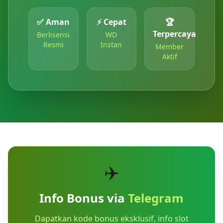
✅ Aman
⚡ Cepat
🏆
Terpercaya
Berlisensi
WD
Resmi
Instan
Member
Aktif
✈️
Info Bonus via
Telegram
Dapatkan kode bonus eksklusif, info slot