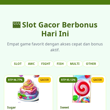
🎰 Slot
Gacor
Berbonus
Hari Ini
Empat game favorit dengan akses cepat dan bonus
aktif.
SLOT
AWC
FIGHT
FISH
MULTI
OTHER
RTP 96.77%
GACOR
RTP 95.12%
GACOR
Sugar
Sweet