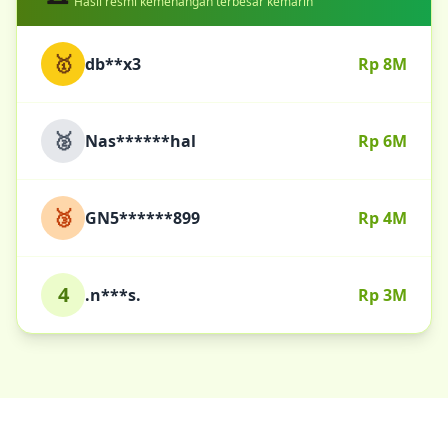
Hasil resmi kemenangan terbesar kemarin
🥇
db**x3
Rp 8M
🥈
Nas******hal
Rp 6M
🥉
GN5******899
Rp 4M
4
.n***s.
Rp 3M