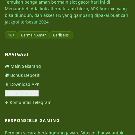
Temukan pengalaman bermain slot gacor hari ini di
Menangbet. Ada link alternatif anti blokir, APK Android yang
bisa diunduh, dan akses H5 yang gampang dipakai buat cari
jackpot terbesar 2024.
18+
Bermain Aman
Berlisensi
NAVIGASI
🎮 Main Sekarang
🎁 Bonus Deposit
📱 Download APK
💬 Live Chat 24/7
✈️ Komunitas Telegram
RESPONSIBLE GAMING
Bermain secara bertanggung jawab. Situs ini hanya untuk