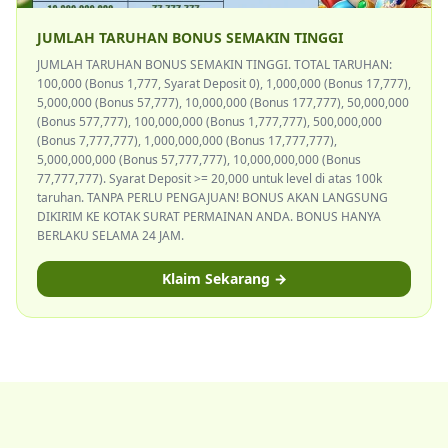
JUMLAH TARUHAN BONUS SEMAKIN TINGGI
JUMLAH TARUHAN BONUS SEMAKIN TINGGI. TOTAL TARUHAN:
100,000 (Bonus 1,777, Syarat Deposit 0), 1,000,000 (Bonus 17,777),
5,000,000 (Bonus 57,777), 10,000,000 (Bonus 177,777), 50,000,000
(Bonus 577,777), 100,000,000 (Bonus 1,777,777), 500,000,000
(Bonus 7,777,777), 1,000,000,000 (Bonus 17,777,777),
5,000,000,000 (Bonus 57,777,777), 10,000,000,000 (Bonus
77,777,777). Syarat Deposit >= 20,000 untuk level di atas 100k
taruhan. TANPA PERLU PENGAJUAN! BONUS AKAN LANGSUNG
DIKIRIM KE KOTAK SURAT PERMAINAN ANDA. BONUS HANYA
BERLAKU SELAMA 24 JAM.
Klaim Sekarang →