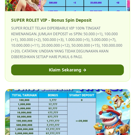
SUPER ROLET VIP - Bonus Spin Deposit
SUPER ROLET TELAH DIPERBARUI VIP 100% TINGKAT
KEMENANGAN. JUMLAH DEPOSIT vs SPIN: 50.000 (+1), 100.000
(+1), 300.000 (+2), 500.000 (+3), 1.000.000 (+5), 5.000.000 (+7),
10.000.000 (+11), 20.000.000 (+12), 50.000.000 (+15), 100.000.000
(+20). CATATAN: UNDIAN YANG TIDAK DIGUNAKAN AKAN
DIBERSIHKAN SETIAP HARI PUKUL 6 PAGI.
Klaim Sekarang →