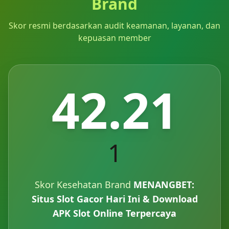
Brand
Skor resmi berdasarkan audit keamanan, layanan, dan
kepuasan member
42.21
1
Skor Kesehatan Brand
MENANGBET:
Situs Slot Gacor Hari Ini & Download
APK Slot Online Terpercaya