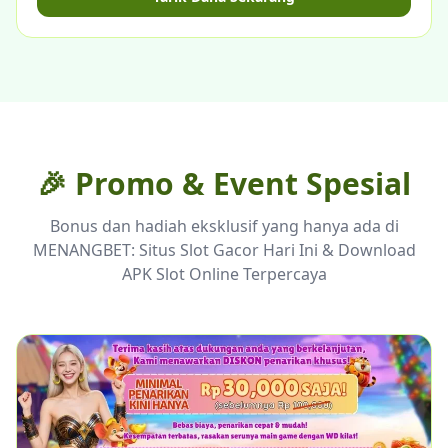
🎉 Promo &
Event
Spesial
Bonus dan hadiah eksklusif yang hanya ada di
MENANGBET: Situs Slot Gacor Hari Ini & Download
APK Slot Online Terpercaya