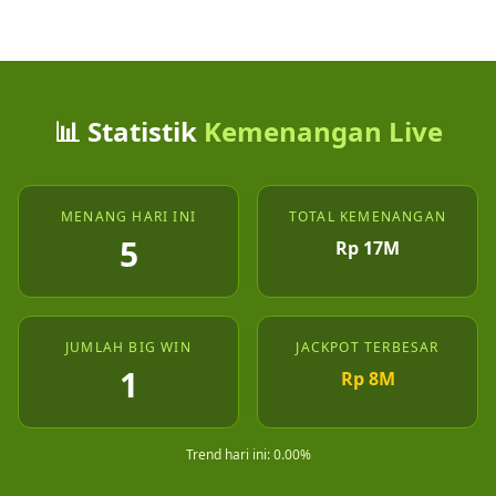
📊 Statistik
Kemenangan Live
MENANG HARI INI
TOTAL KEMENANGAN
5
Rp 17M
JUMLAH BIG WIN
JACKPOT TERBESAR
1
Rp 8M
Trend hari ini: 0.00%