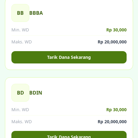
BB
BBBA
Min. WD
Rp 30,000
Maks. WD
Rp 20,000,000
Tarik Dana Sekarang
BD
BDIN
Min. WD
Rp 30,000
Maks. WD
Rp 20,000,000
Tarik Dana Sekarang