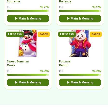
Supreme
Bonanza
RTP
96.77%
RTP
95.12%
▶ Main & Menang
▶ Main & Menang
RTP 93.99%
GACOR
RTP 93.99%
GACOR
Sweet Bonanza
Fortune
Xmas
Rabbit
RTP
93.99%
RTP
93.99%
▶ Main & Menang
▶ Main & Menang