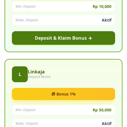
Rp 10,000
Min. Deposit
Aktif
Maks. Deposit
Deposit & Klaim Bonus →
Linkaja
L
Deposit Resmi
🎁 Bonus 1%
Rp 50,000
Min. Deposit
Aktif
Maks. Deposit