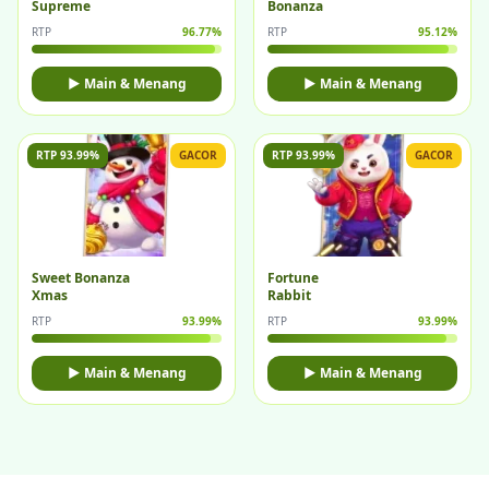
Supreme
Bonanza
RTP
96.77%
RTP
95.12%
▶ Main & Menang
▶ Main & Menang
RTP 93.99%
GACOR
RTP 93.99%
GACOR
Sweet Bonanza
Fortune
Xmas
Rabbit
RTP
93.99%
RTP
93.99%
▶ Main & Menang
▶ Main & Menang