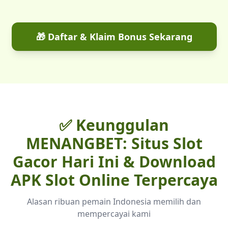
🎁 Daftar & Klaim Bonus Sekarang
✅ Keunggulan
MENANGBET: Situs Slot
Gacor Hari Ini & Download
APK Slot Online Terpercaya
Alasan ribuan pemain Indonesia memilih dan
mempercayai kami