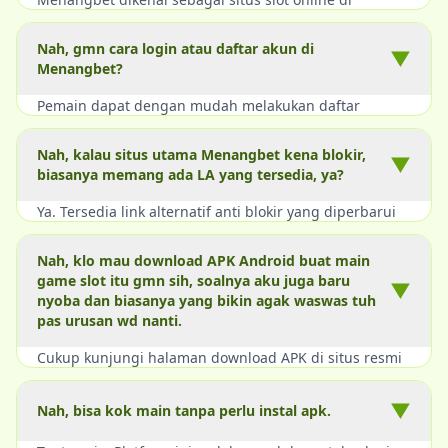
Indonesia dengan banyak pilihan game slot gacor dan
sistem keamanan yang cukup tinggi, jadi jangan cuma
Nah, gmn cara login atau daftar akun di
▼
lihat promonya saja. Bonusnya memang terlihat
Menangbet?
menarik dan layanan pelanggan tersedia 24 jam, tapi
Pemain dapat dengan mudah melakukan daftar
syarat bonus tetap perlu dicek pelan-pelan karena
melalui tombol registrasi di situs resmi. Kalau sudah
respons CS biasanya baru benar-benar terasa saat ada
punya akun, tinggal pakai menu login supaya akses ke
masalah.
Nah, kalau situs utama Menangbet kena blokir,
▼
semua permainan yang tersedia jadi lebih cepat.
biasanya memang ada LA yang tersedia, ya?
Ya. Tersedia link alternatif anti blokir yang diperbarui
tiap hari supaya member tetap bisa masuk ke akun
dan main game favorit tanpa gangguan koneksi
Nah, klo mau download APK Android buat main
internet.
game slot itu gmn sih, soalnya aku juga baru
▼
nyoba dan biasanya yang bikin agak waswas tuh
pas urusan wd nanti.
Cukup kunjungi halaman download APK di situs resmi
Menangbet. Ikuti panduan instalasi untuk perangkat
Android Anda, agar pengalaman bermain jauh lebih
▼
Nah, bisa kok main tanpa perlu instal apk.
lancar dan responsif dibandingkan browser.