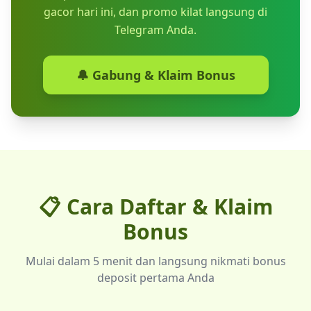
gacor hari ini, dan promo kilat langsung di
Telegram Anda.
🔔 Gabung & Klaim Bonus
📋 Cara
Daftar & Klaim
Bonus
Mulai dalam 5 menit dan langsung nikmati bonus
deposit pertama Anda