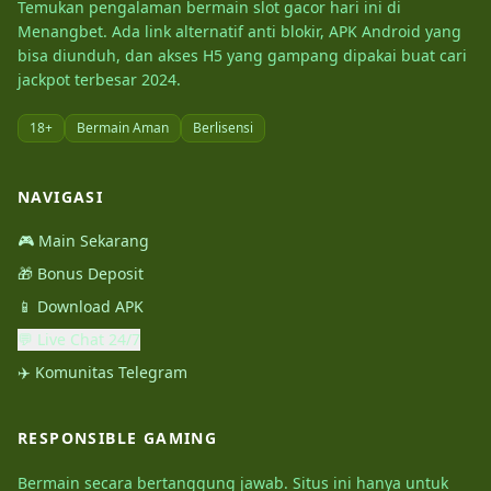
Temukan pengalaman bermain slot gacor hari ini di
Menangbet. Ada link alternatif anti blokir, APK Android yang
bisa diunduh, dan akses H5 yang gampang dipakai buat cari
jackpot terbesar 2024.
18+
Bermain Aman
Berlisensi
NAVIGASI
🎮 Main Sekarang
🎁 Bonus Deposit
📱 Download APK
💬 Live Chat 24/7
✈️ Komunitas Telegram
RESPONSIBLE GAMING
Bermain secara bertanggung jawab. Situs ini hanya untuk