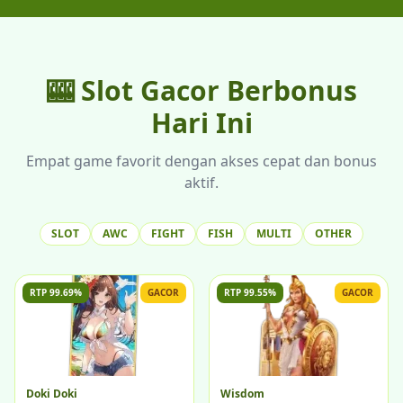
🎰 Slot
Gacor
Berbonus
Hari Ini
Empat game favorit dengan akses cepat dan bonus
aktif.
SLOT
AWC
FIGHT
FISH
MULTI
OTHER
RTP 99.69%
GACOR
RTP 99.55%
GACOR
Doki Doki
Wisdom