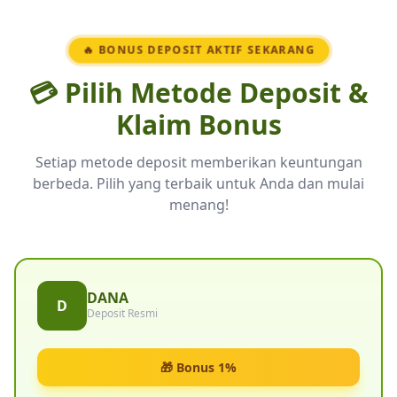
🔥 BONUS DEPOSIT AKTIF SEKARANG
💳 Pilih Metode
Deposit
&
Klaim Bonus
Setiap metode deposit memberikan keuntungan
berbeda. Pilih yang terbaik untuk Anda dan mulai
menang!
DANA
D
Deposit Resmi
🎁 Bonus 1%