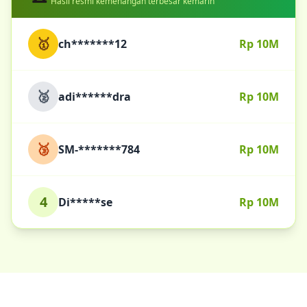
Hasil resmi kemenangan terbesar kemarin
🥇
ch*******12
Rp 10M
🥈
adi******dra
Rp 10M
🥉
SM-*******784
Rp 10M
4
Di*****se
Rp 10M