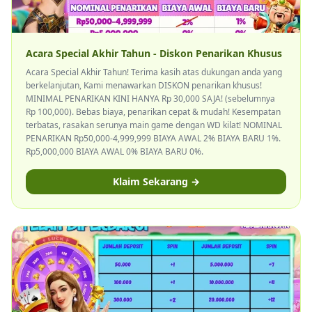
Acara Special Akhir Tahun - Diskon Penarikan Khusus
Acara Special Akhir Tahun! Terima kasih atas dukungan anda yang
berkelanjutan, Kami menawarkan DISKON penarikan khusus!
MINIMAL PENARIKAN KINI HANYA Rp 30,000 SAJA! (sebelumnya
Rp 100,000). Bebas biaya, penarikan cepat & mudah! Kesempatan
terbatas, rasakan serunya main game dengan WD kilat! NOMINAL
PENARIKAN Rp50,000-4,999,999 BIAYA AWAL 2% BIAYA BARU 1%.
Rp5,000,000 BIAYA AWAL 0% BIAYA BARU 0%.
Klaim Sekarang →