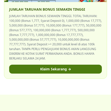
JUMLAH TARUHAN BONUS SEMAKIN TINGGI
JUMLAH TARUHAN BONUS SEMAKIN TINGGI. TOTAL TARUHAN:
100,000 (Bonus 1,777, Syarat Deposit 0), 1,000,000 (Bonus 17,777),
5,000,000 (Bonus 57,777), 10,000,000 (Bonus 177,777), 50,000,000
(Bonus 577,777), 100,000,000 (Bonus 1,777,777), 500,000,000
(Bonus 7,777,777), 1,000,000,000 (Bonus 17,777,777),
5,000,000,000 (Bonus 57,777,777), 10,000,000,000 (Bonus
77,777,777). Syarat Deposit >= 20,000 untuk level di atas 100k
taruhan. TANPA PERLU PENGAJUAN! BONUS AKAN LANGSUNG
DIKIRIM KE KOTAK SURAT PERMAINAN ANDA. BONUS HANYA
BERLAKU SELAMA 24 JAM.
Klaim Sekarang →