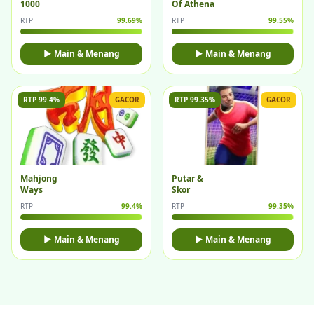
1000
Of Athena
RTP
99.69%
RTP
99.55%
▶ Main & Menang
▶ Main & Menang
RTP 99.4%
GACOR
RTP 99.35%
GACOR
Mahjong
Putar &
Ways
Skor
RTP
99.4%
RTP
99.35%
▶ Main & Menang
▶ Main & Menang