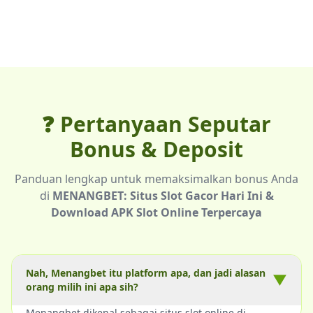
❓ Pertanyaan Seputar
Bonus & Deposit
Panduan lengkap untuk memaksimalkan bonus Anda
di
MENANGBET: Situs Slot Gacor Hari Ini &
Download APK Slot Online Terpercaya
Nah, Menangbet itu platform apa, dan jadi alasan
▼
orang milih ini apa sih?
Menangbet dikenal sebagai situs slot online di