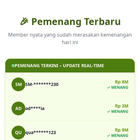
🎉 Pemenang
Terbaru
Member nyata yang sudah merasakan kemenangan
hari ini
PEMENANG TERKINI – UPDATE REAL-TIME
Rp 8M
SM
SM-*******230
✓ MENANG
Rp 3M
AD
ad****ia
✓ MENANG
Rp 9M
QU
qua******123
✓ MENANG