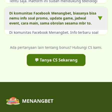
Tentu saja. Platform ini sudah mendukung teknologi
H5, jadi pemain bisa langsung main lewat browser
ponsel (Mobile Web) tanpa perlu download atau instal
Di komunitas Facebook Menangbet, biasanya bisa
▼
aplikasi tambahan.
nemu info soal promo, update game, jadwal
event, cara main, sama obrolan sesama mbr to.
Di komunitas Facebook Menangbet. Info terbaru soal
bocoran slot gacor hari ini, jadwal event jackpot, dan
promo bonus khusus buat member setia memang ada,
Ada pertanyaan lain tentang bonus? Hubungi CS kami.
tapi bagian syarat bonusnya tetap harus dicek pelan-
pelan dulu.
💬 Tanya CS Sekarang
MENANGBET