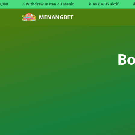
⚡ Withdraw Instan < 3 Menit
📱 APK & H5 aktif
🎁
DA
MENANGBET
Bo