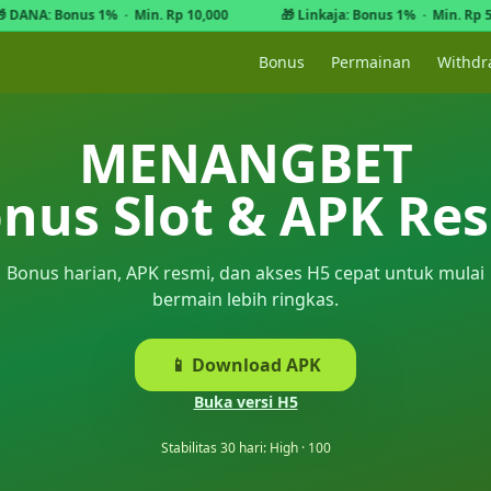
NA
: Bonus 1% · Min. Rp 10,000
🎁
Linkaja
: Bonus 1% · Min. Rp 50,000
Bonus
Permainan
Withdr
MENANGBET
nus Slot & APK Re
Bonus harian, APK resmi, dan akses H5 cepat untuk mulai
bermain lebih ringkas.
📱 Download APK
Buka versi H5
Stabilitas 30 hari: High · 100