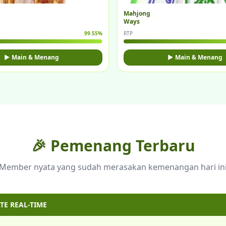
Mahjong
Ways
99.55%
RTP
▶ Main & Menang
▶ Main & Menang
🎉 Pemenang
Terbaru
Member nyata yang sudah merasakan kemenangan hari in
TE REAL-TIME