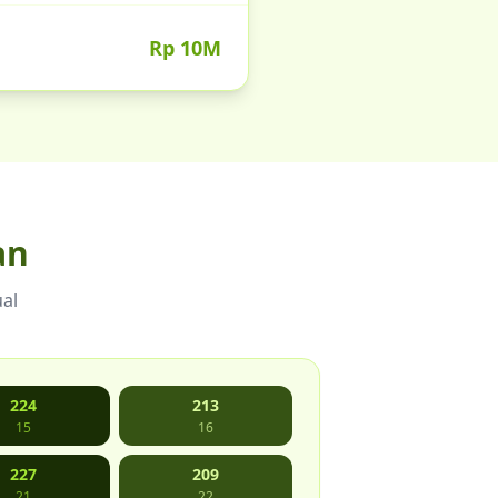
Rp 10M
an
al
224
213
15
16
227
209
21
22