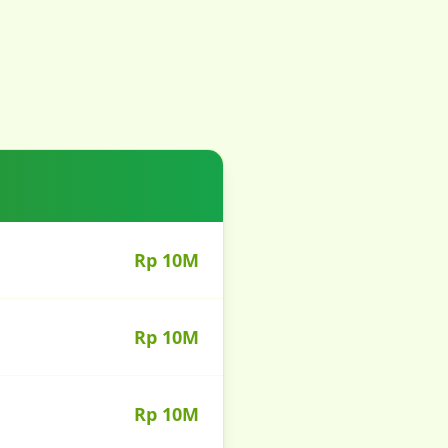
Rp 10M
Rp 10M
Rp 10M