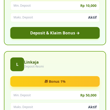
Rp 10,000
Min. Deposit
Aktif
Maks. Deposit
Deposit & Klaim Bonus →
Linkaja
L
Deposit Resmi
🎁 Bonus 1%
Rp 50,000
Min. Deposit
Aktif
Maks. Deposit