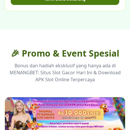
🎉 Promo &
Event
Spesial
Bonus dan hadiah eksklusif yang hanya ada di
MENANGBET: Situs Slot Gacor Hari Ini & Download
APK Slot Online Terpercaya