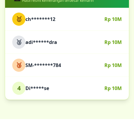
Hasil resmi kemenangan terbesar kemarin
🥇
ch*******12
Rp 10M
🥈
adi******dra
Rp 10M
🥉
SM-*******784
Rp 10M
4
Di*****se
Rp 10M