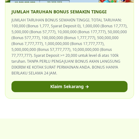
JUMLAH TARUHAN BONUS SEMAKIN TINGGI
JUMLAH TARUHAN BONUS SEMAKIN TINGGI. TOTAL TARUHAN:
100,000 (Bonus 1,777, Syarat Deposit 0), 1,000,000 (Bonus 17,777),
5,000,000 (Bonus 57,777), 10,000,000 (Bonus 177,777), 50,000,000
(Bonus 577,777), 100,000,000 (Bonus 1,777,777), 500,000,000
(Bonus 7,777,777), 1,000,000,000 (Bonus 17,777,777),
5,000,000,000 (Bonus 57,777,777), 10,000,000,000 (Bonus
77,777,777). Syarat Deposit >= 20,000 untuk level di atas 100k
taruhan. TANPA PERLU PENGAJUAN! BONUS AKAN LANGSUNG
DIKIRIM KE KOTAK SURAT PERMAINAN ANDA. BONUS HANYA
BERLAKU SELAMA 24 JAM.
Klaim Sekarang →