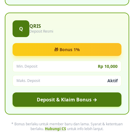
QRIS
Q
Deposit Resmi
🎁 Bonus 1%
Rp 10,000
Min. Deposit
Aktif
Maks. Deposit
Deposit & Klaim Bonus →
* Bonus berlaku untuk member baru dan lama. Syarat & ketentuan
berlaku.
Hubungi CS
untuk info lebih lanjut.