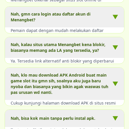
Indonesia dengan banyak pilihan game slot gacor dan
sistem keamanan yang cukup tinggi, jadi jangan cuma
Nah, gmn cara login atau daftar akun di
▼
lihat promonya saja. Bonusnya memang terlihat
Menangbet?
menarik dan layanan pelanggan tersedia 24 jam, tapi
Pemain dapat dengan mudah melakukan daftar
syarat bonus tetap perlu dicek pelan-pelan karena
melalui tombol registrasi di situs resmi. Kalau sudah
respons CS biasanya baru benar-benar terasa saat ada
punya akun, tinggal pakai menu login supaya akses ke
masalah.
Nah, kalau situs utama Menangbet kena blokir,
▼
semua permainan yang tersedia jadi lebih cepat.
biasanya memang ada LA yang tersedia, ya?
Ya. Tersedia link alternatif anti blokir yang diperbarui
tiap hari supaya member tetap bisa masuk ke akun
dan main game favorit tanpa gangguan koneksi
Nah, klo mau download APK Android buat main
internet.
game slot itu gmn sih, soalnya aku juga baru
▼
nyoba dan biasanya yang bikin agak waswas tuh
pas urusan wd nanti.
Cukup kunjungi halaman download APK di situs resmi
Menangbet. Ikuti panduan instalasi untuk perangkat
Android Anda, agar pengalaman bermain jauh lebih
▼
Nah, bisa kok main tanpa perlu instal apk.
lancar dan responsif dibandingkan browser.