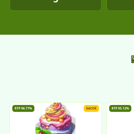
RTP 96.77%
GACOR
RTP 95.12%