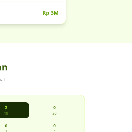
Rp 3M
an
al
2
0
19
20
0
0
1
2