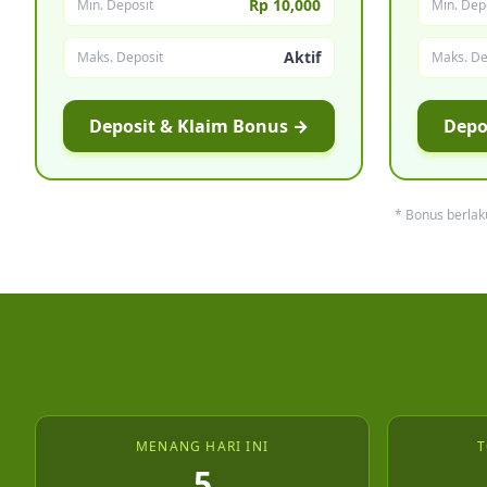
Rp 10,000
Min. Deposit
Min. Dep
Aktif
Maks. Deposit
Maks. De
Deposit & Klaim Bonus →
Depo
* Bonus berlak
MENANG HARI INI
T
5