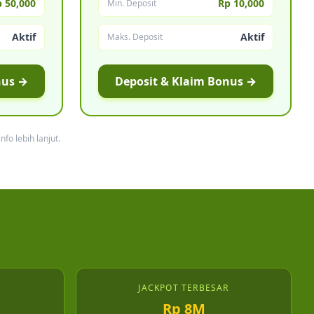
 50,000
Rp 10,000
Min. Deposit
Aktif
Aktif
Maks. Deposit
nus →
Deposit & Klaim Bonus →
nfo lebih lanjut.
JACKPOT TERBESAR
Rp 8M