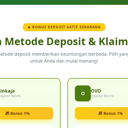
🔥 BONUS DEPOSIT AKTIF SEKARANG
ih Metode
Deposit
& Klaim
metode deposit memberikan keuntungan berbeda. Pilih yang
untuk Anda dan mulai menang!
Linkaja
OVO
O
eposit Resmi
Deposit Resmi
🎁 Bonus 1%
🎁 Bonus 1%