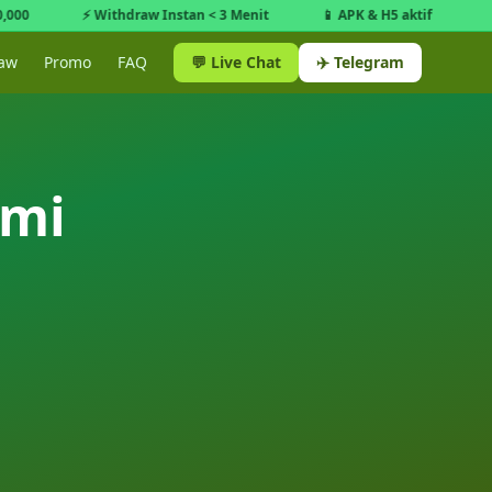
⚡ Withdraw Instan < 3 Menit
📱 APK & H5 aktif
aw
Promo
FAQ
💬 Live Chat
✈️ Telegram
smi