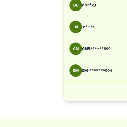
DB
db**x3
.N
.n***s.
GN
GN5******899
SM
SM-*******994