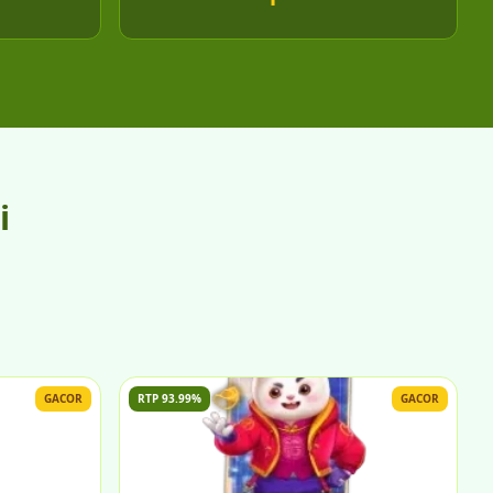
i
GACOR
RTP 93.99%
GACOR