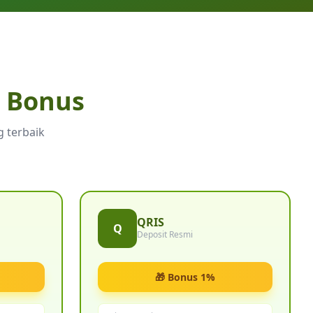
 Bonus
 terbaik
QRIS
Q
Deposit Resmi
🎁 Bonus 1%