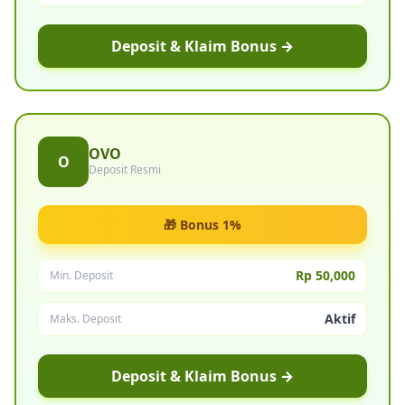
Deposit & Klaim Bonus →
OVO
O
Deposit Resmi
🎁 Bonus 1%
Rp 50,000
Min. Deposit
Aktif
Maks. Deposit
Deposit & Klaim Bonus →