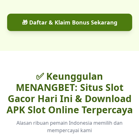
🎁 Daftar & Klaim Bonus Sekarang
✅ Keunggulan
MENANGBET: Situs Slot
Gacor Hari Ini & Download
APK Slot Online Terpercaya
Alasan ribuan pemain Indonesia memilih dan
mempercayai kami