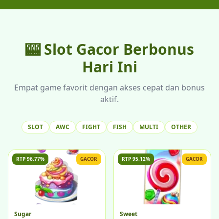
🎰 Slot
Gacor
Berbonus
Hari Ini
Empat game favorit dengan akses cepat dan bonus
aktif.
SLOT
AWC
FIGHT
FISH
MULTI
OTHER
RTP 96.77%
GACOR
RTP 95.12%
GACOR
Sugar
Sweet