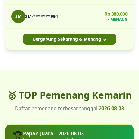
Rp 380,000
SM
SM-*******994
✓ MENANG
Bergabung Sekarang & Menang →
🥇 TOP Pemenang
Kemarin
Daftar pemenang terbesar tanggal
2026-08-03
🏆
Papan Juara – 2026-08-03