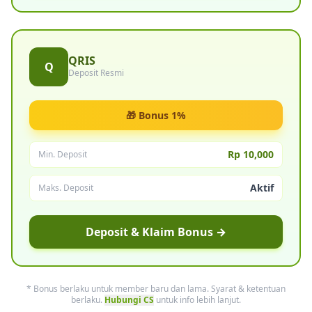
QRIS
Q
Deposit Resmi
🎁 Bonus 1%
Rp 10,000
Min. Deposit
Aktif
Maks. Deposit
Deposit & Klaim Bonus →
* Bonus berlaku untuk member baru dan lama. Syarat & ketentuan
berlaku.
Hubungi CS
untuk info lebih lanjut.