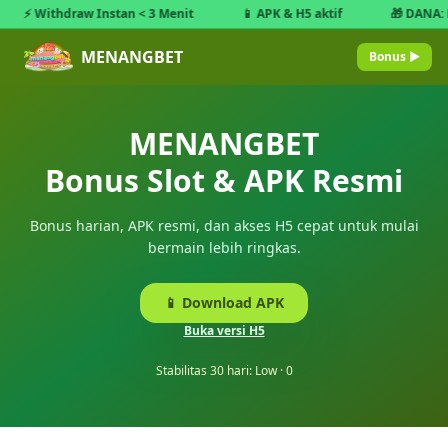
Withdraw Instan < 3 Menit
📱 APK & H5 aktif
🎁
DANA
: Bonus
MENANGBET
Bonus ▶
MENANGBET
Bonus Slot & APK Resmi
Bonus harian, APK resmi, dan akses H5 cepat untuk mulai
bermain lebih ringkas.
📱 Download APK
Buka versi H5
Stabilitas 30 hari: Low · 0