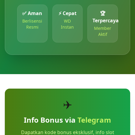
✅ Aman
⚡ Cepat
🏆
Terpercaya
Berlisensi
WD
Resmi
Instan
Member
Aktif
✈️
Info Bonus via
Telegram
Dapatkan kode bonus eksklusif, info slot