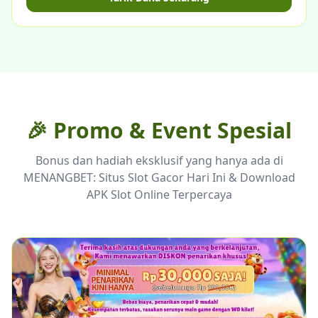
🎉 Promo &
Event
Spesial
Bonus dan hadiah eksklusif yang hanya ada di
MENANGBET: Situs Slot Gacor Hari Ini & Download
APK Slot Online Terpercaya