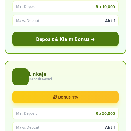
Rp 10,000
Min. Deposit
Aktif
Maks. Deposit
Deposit & Klaim Bonus →
Linkaja
L
Deposit Resmi
🎁 Bonus 1%
Rp 50,000
Min. Deposit
Aktif
Maks. Deposit