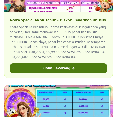
Acara Special Akhir Tahun - Diskon Penarikan Khusus
Acara Special Akhir Tahun! Terima kasih atas dukungan anda yang
berkelanjutan, Kami menawarkan DISKON penarikan khusus!
MINIMAL PENARIKAN KINI HANYA Rp 30,000 SAJA! (sebelumnya
Rp 100,000). Bebas biaya, penarikan cepat & mudah! Kesempatan
terbatas, rasakan serunya main game dengan WD kilat! NOMINAL
PENARIKAN Rp50,000-4,999,999 BIAYA AWAL 2% BIAYA BARU 1%.
Rp5,000,000 BIAYA AWAL 0% BIAYA BARU 0%.
Klaim Sekarang →