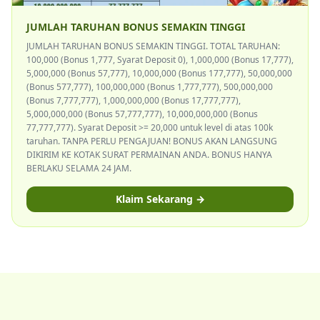
JUMLAH TARUHAN BONUS SEMAKIN TINGGI
JUMLAH TARUHAN BONUS SEMAKIN TINGGI. TOTAL TARUHAN:
100,000 (Bonus 1,777, Syarat Deposit 0), 1,000,000 (Bonus 17,777),
5,000,000 (Bonus 57,777), 10,000,000 (Bonus 177,777), 50,000,000
(Bonus 577,777), 100,000,000 (Bonus 1,777,777), 500,000,000
(Bonus 7,777,777), 1,000,000,000 (Bonus 17,777,777),
5,000,000,000 (Bonus 57,777,777), 10,000,000,000 (Bonus
77,777,777). Syarat Deposit >= 20,000 untuk level di atas 100k
taruhan. TANPA PERLU PENGAJUAN! BONUS AKAN LANGSUNG
DIKIRIM KE KOTAK SURAT PERMAINAN ANDA. BONUS HANYA
BERLAKU SELAMA 24 JAM.
Klaim Sekarang →