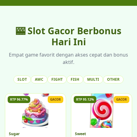
🎰 Slot
Gacor
Berbonus
Hari Ini
Empat game favorit dengan akses cepat dan bonus
aktif.
SLOT
AWC
FIGHT
FISH
MULTI
OTHER
RTP 96.77%
GACOR
RTP 95.12%
GACOR
Sugar
Sweet