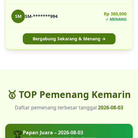
Rp 380,000
SM
SM-*******994
✓ MENANG
Bergabung Sekarang & Menang →
🥇 TOP Pemenang
Kemarin
Daftar pemenang terbesar tanggal
2026-08-03
🏆
Papan Juara – 2026-08-03