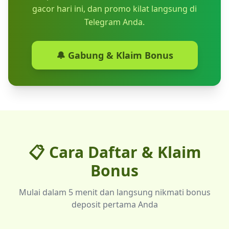
gacor hari ini, dan promo kilat langsung di
Telegram Anda.
🔔 Gabung & Klaim Bonus
📋 Cara
Daftar & Klaim
Bonus
Mulai dalam 5 menit dan langsung nikmati bonus
deposit pertama Anda