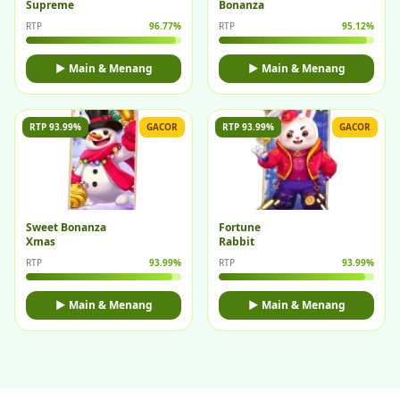
Supreme
Bonanza
RTP
96.77%
RTP
95.12%
▶ Main & Menang
▶ Main & Menang
RTP 93.99%
GACOR
RTP 93.99%
GACOR
Sweet Bonanza
Fortune
Xmas
Rabbit
RTP
93.99%
RTP
93.99%
▶ Main & Menang
▶ Main & Menang