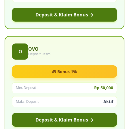
Deposit & Klaim Bonus →
OVO
O
Deposit Resmi
🎁 Bonus 1%
Rp 50,000
Min. Deposit
Aktif
Maks. Deposit
Deposit & Klaim Bonus →