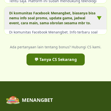
Tentu saja. Platform ini sudah mendukung teknologi
H5, jadi pemain bisa langsung main lewat browser
ponsel (Mobile Web) tanpa perlu download atau instal
Di komunitas Facebook Menangbet, biasanya bisa
▼
aplikasi tambahan.
nemu info soal promo, update game, jadwal
event, cara main, sama obrolan sesama mbr to.
Di komunitas Facebook Menangbet. Info terbaru soal
bocoran slot gacor hari ini, jadwal event jackpot, dan
promo bonus khusus buat member setia memang ada,
Ada pertanyaan lain tentang bonus? Hubungi CS kami.
tapi bagian syarat bonusnya tetap harus dicek pelan-
pelan dulu.
💬 Tanya CS Sekarang
MENANGBET