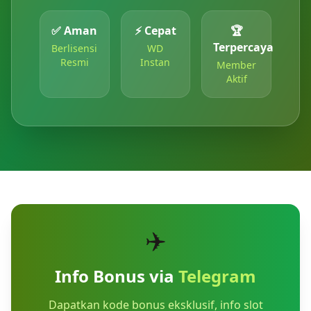
✅ Aman
⚡ Cepat
🏆
Terpercaya
Berlisensi
WD
Resmi
Instan
Member
Aktif
✈️
Info Bonus via
Telegram
Dapatkan kode bonus eksklusif, info slot