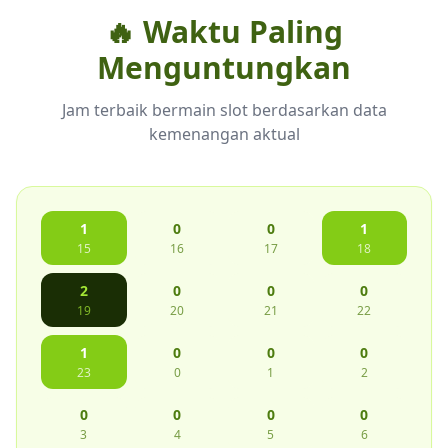
🔥 Waktu Paling
Menguntungkan
Jam terbaik bermain slot berdasarkan data
kemenangan aktual
1
0
0
1
15
16
17
18
2
0
0
0
19
20
21
22
1
0
0
0
23
0
1
2
0
0
0
0
3
4
5
6