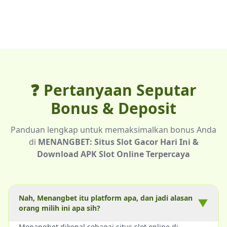
❓ Pertanyaan Seputar
Bonus & Deposit
Panduan lengkap untuk memaksimalkan bonus Anda
di
MENANGBET: Situs Slot Gacor Hari Ini &
Download APK Slot Online Terpercaya
Nah, Menangbet itu platform apa, dan jadi alasan
▼
orang milih ini apa sih?
Menangbet dikenal sebagai situs slot online di