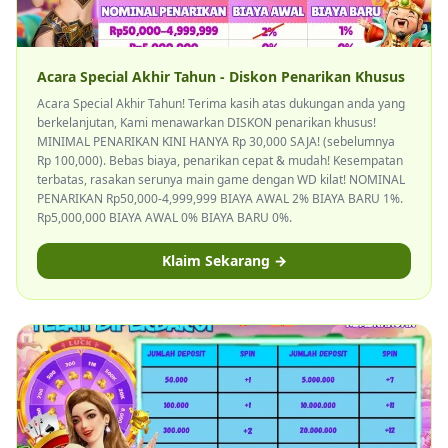
Acara Special Akhir Tahun - Diskon Penarikan Khusus
Acara Special Akhir Tahun! Terima kasih atas dukungan anda yang
berkelanjutan, Kami menawarkan DISKON penarikan khusus!
MINIMAL PENARIKAN KINI HANYA Rp 30,000 SAJA! (sebelumnya
Rp 100,000). Bebas biaya, penarikan cepat & mudah! Kesempatan
terbatas, rasakan serunya main game dengan WD kilat! NOMINAL
PENARIKAN Rp50,000-4,999,999 BIAYA AWAL 2% BIAYA BARU 1%.
Rp5,000,000 BIAYA AWAL 0% BIAYA BARU 0%.
Klaim Sekarang →