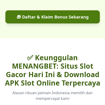
🎁 Daftar & Klaim Bonus Sekarang
✅ Keunggulan
MENANGBET: Situs Slot
Gacor Hari Ini & Download
APK Slot Online Terpercaya
Alasan ribuan pemain Indonesia memilih dan
mempercayai kami