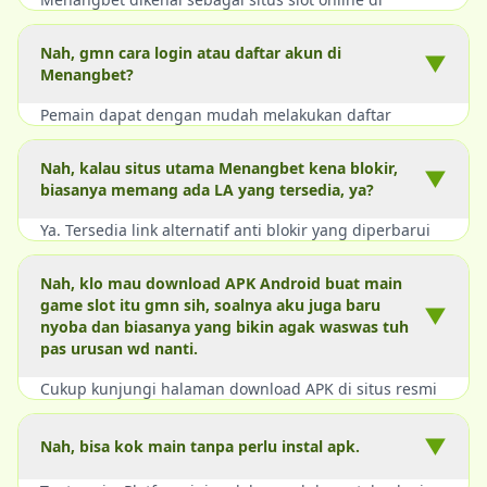
Indonesia dengan banyak pilihan game slot gacor dan
sistem keamanan yang cukup tinggi, jadi jangan cuma
Nah, gmn cara login atau daftar akun di
▼
lihat promonya saja. Bonusnya memang terlihat
Menangbet?
menarik dan layanan pelanggan tersedia 24 jam, tapi
Pemain dapat dengan mudah melakukan daftar
syarat bonus tetap perlu dicek pelan-pelan karena
melalui tombol registrasi di situs resmi. Kalau sudah
respons CS biasanya baru benar-benar terasa saat ada
punya akun, tinggal pakai menu login supaya akses ke
masalah.
Nah, kalau situs utama Menangbet kena blokir,
▼
semua permainan yang tersedia jadi lebih cepat.
biasanya memang ada LA yang tersedia, ya?
Ya. Tersedia link alternatif anti blokir yang diperbarui
tiap hari supaya member tetap bisa masuk ke akun
dan main game favorit tanpa gangguan koneksi
Nah, klo mau download APK Android buat main
internet.
game slot itu gmn sih, soalnya aku juga baru
▼
nyoba dan biasanya yang bikin agak waswas tuh
pas urusan wd nanti.
Cukup kunjungi halaman download APK di situs resmi
Menangbet. Ikuti panduan instalasi untuk perangkat
Android Anda, agar pengalaman bermain jauh lebih
▼
Nah, bisa kok main tanpa perlu instal apk.
lancar dan responsif dibandingkan browser.