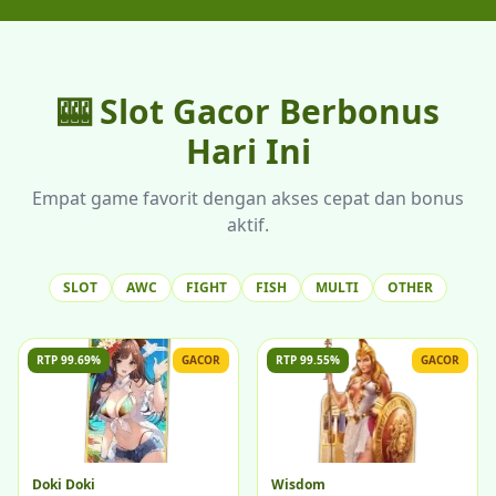
🎰 Slot
Gacor
Berbonus
Hari Ini
Empat game favorit dengan akses cepat dan bonus
aktif.
SLOT
AWC
FIGHT
FISH
MULTI
OTHER
RTP 99.69%
GACOR
RTP 99.55%
GACOR
Doki Doki
Wisdom