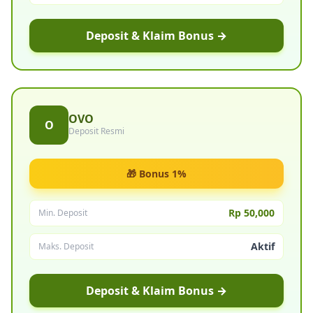
Deposit & Klaim Bonus →
OVO
O
Deposit Resmi
🎁 Bonus 1%
Rp 50,000
Min. Deposit
Aktif
Maks. Deposit
Deposit & Klaim Bonus →