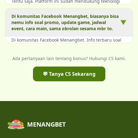
Tentu saja. Platform ini sudah mendukung teknologi
H5, jadi pemain bisa langsung main lewat browser
ponsel (Mobile Web) tanpa perlu download atau instal
Di komunitas Facebook Menangbet, biasanya bisa
▼
aplikasi tambahan.
nemu info soal promo, update game, jadwal
event, cara main, sama obrolan sesama mbr to.
Di komunitas Facebook Menangbet. Info terbaru soal
bocoran slot gacor hari ini, jadwal event jackpot, dan
promo bonus khusus buat member setia memang ada,
Ada pertanyaan lain tentang bonus? Hubungi CS kami.
tapi bagian syarat bonusnya tetap harus dicek pelan-
pelan dulu.
💬 Tanya CS Sekarang
MENANGBET