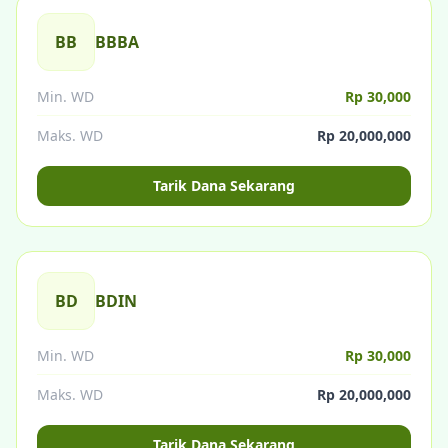
BB
BBBA
Min. WD
Rp 30,000
Maks. WD
Rp 20,000,000
Tarik Dana Sekarang
BD
BDIN
Min. WD
Rp 30,000
Maks. WD
Rp 20,000,000
Tarik Dana Sekarang