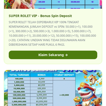
SUPER ROLET VIP - Bonus Spin Deposit
SUPER ROLET TELAH DIPERBARUI VIP 100% TINGKAT
KEMENANGAN. JUMLAH DEPOSIT vs SPIN: 50.000 (+1), 100.000
(+1), 300.000 (+2), 500.000 (+3), 1.000.000 (+5), 5.000.000 (+7),
10.000.000 (+11), 20.000.000 (+12), 50.000.000 (+15), 100.000.000
(+20). CATATAN: UNDIAN YANG TIDAK DIGUNAKAN AKAN
DIBERSIHKAN SETIAP HARI PUKUL 6 PAGI.
Klaim Sekarang →