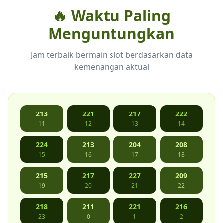
🔥 Waktu Paling
Menguntungkan
Jam terbaik bermain slot berdasarkan data
kemenangan aktual
213
221
217
222
11
12
13
14
224
213
204
208
15
16
17
18
215
217
227
209
19
20
21
22
218
211
221
216
23
0
1
2