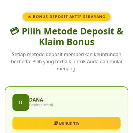
🔥 BONUS DEPOSIT AKTIF SEKARANG
💳 Pilih Metode
Deposit
&
Klaim Bonus
Setiap metode deposit memberikan keuntungan
berbeda. Pilih yang terbaik untuk Anda dan mulai
menang!
DANA
D
Deposit Resmi
🎁 Bonus 1%