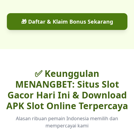
🎁 Daftar & Klaim Bonus Sekarang
✅ Keunggulan
MENANGBET: Situs Slot
Gacor Hari Ini & Download
APK Slot Online Terpercaya
Alasan ribuan pemain Indonesia memilih dan
mempercayai kami