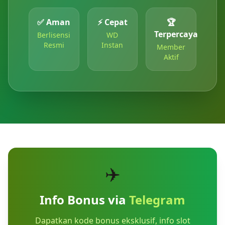
✅ Aman
⚡ Cepat
🏆
Terpercaya
Berlisensi
WD
Resmi
Instan
Member
Aktif
✈️
Info Bonus via
Telegram
Dapatkan kode bonus eksklusif, info slot