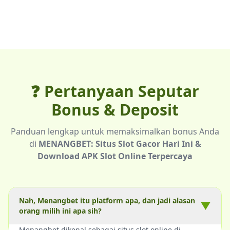
❓ Pertanyaan Seputar
Bonus & Deposit
Panduan lengkap untuk memaksimalkan bonus Anda
di
MENANGBET: Situs Slot Gacor Hari Ini &
Download APK Slot Online Terpercaya
Nah, Menangbet itu platform apa, dan jadi alasan
▼
orang milih ini apa sih?
Menangbet dikenal sebagai situs slot online di