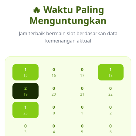
🔥 Waktu Paling
Menguntungkan
Jam terbaik bermain slot berdasarkan data
kemenangan aktual
1
0
0
1
15
16
17
18
2
0
0
0
19
20
21
22
1
0
0
0
23
0
1
2
0
0
0
0
3
4
5
6