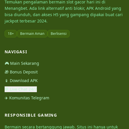
Temukan pengalaman bermain slot gacor hari ini di
Menangbet. Ada link alternatif anti blokir, APK Android yang
bisa diunduh, dan akses H5 yang gampang dipakai buat cari
jackpot terbesar 2024.
18+
Bermain Aman
Berlisensi
NAVIGASI
🎮 Main Sekarang
🎁 Bonus Deposit
📱 Download APK
💬 Live Chat 24/7
✈️ Komunitas Telegram
RESPONSIBLE GAMING
Bermain secara bertanggung jawab. Situs ini hanya untuk