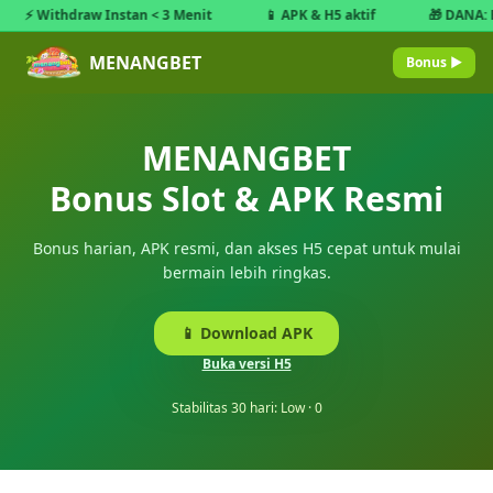
Withdraw Instan < 3 Menit
📱 APK & H5 aktif
🎁
DANA
: Bonus
MENANGBET
Bonus ▶
MENANGBET
Bonus Slot & APK Resmi
Bonus harian, APK resmi, dan akses H5 cepat untuk mulai
bermain lebih ringkas.
📱 Download APK
Buka versi H5
Stabilitas 30 hari: Low · 0