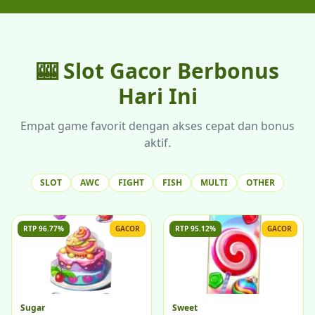
🎰 Slot
Gacor
Berbonus
Hari Ini
Empat game favorit dengan akses cepat dan bonus
aktif.
SLOT
AWC
FIGHT
FISH
MULTI
OTHER
RTP 96.77%
GACOR
RTP 95.12%
GACOR
Sugar
Sweet