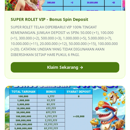
SUPER ROLET VIP - Bonus Spin Deposit
SUPER ROLET TELAH DIPERBARUI VIP 100% TINGKAT
KEMENANGAN. JUMLAH DEPOSIT vs SPIN: 50.000 (+1), 100.000
(+1), 300.000 (+2), 500.000 (+3), 1.000.000 (+5), 5.000.000 (+7),
10.000.000 (+11), 20.000.000 (+12), 50.000.000 (+15), 100.000.000
(+20). CATATAN: UNDIAN YANG TIDAK DIGUNAKAN AKAN
DIBERSIHKAN SETIAP HARI PUKUL 6 PAGI.
Klaim Sekarang →