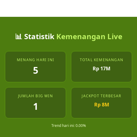
📊 Statistik
Kemenangan Live
MENANG HARI INI
TOTAL KEMENANGAN
5
Rp 17M
JUMLAH BIG WIN
JACKPOT TERBESAR
1
Rp 8M
Trend hari ini: 0.00%