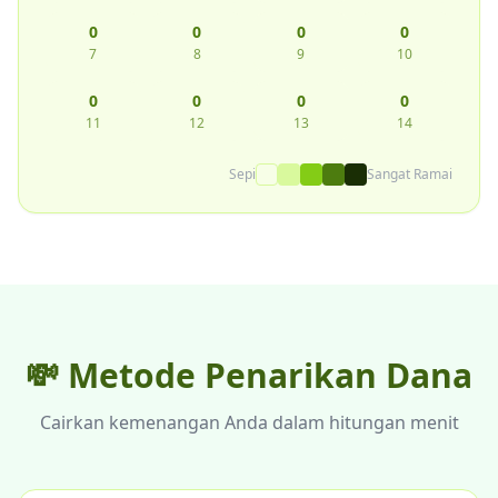
0
0
0
0
7
8
9
10
0
0
0
0
11
12
13
14
Sepi
Sangat Ramai
💸 Metode
Penarikan Dana
Cairkan kemenangan Anda dalam hitungan menit