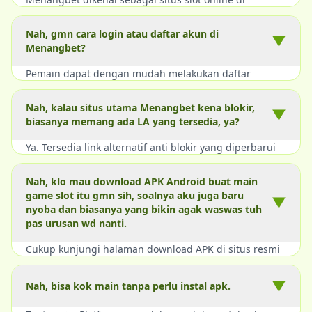
Indonesia dengan banyak pilihan game slot gacor dan
sistem keamanan yang cukup tinggi, jadi jangan cuma
Nah, gmn cara login atau daftar akun di
▼
lihat promonya saja. Bonusnya memang terlihat
Menangbet?
menarik dan layanan pelanggan tersedia 24 jam, tapi
Pemain dapat dengan mudah melakukan daftar
syarat bonus tetap perlu dicek pelan-pelan karena
melalui tombol registrasi di situs resmi. Kalau sudah
respons CS biasanya baru benar-benar terasa saat ada
punya akun, tinggal pakai menu login supaya akses ke
masalah.
Nah, kalau situs utama Menangbet kena blokir,
▼
semua permainan yang tersedia jadi lebih cepat.
biasanya memang ada LA yang tersedia, ya?
Ya. Tersedia link alternatif anti blokir yang diperbarui
tiap hari supaya member tetap bisa masuk ke akun
dan main game favorit tanpa gangguan koneksi
Nah, klo mau download APK Android buat main
internet.
game slot itu gmn sih, soalnya aku juga baru
▼
nyoba dan biasanya yang bikin agak waswas tuh
pas urusan wd nanti.
Cukup kunjungi halaman download APK di situs resmi
Menangbet. Ikuti panduan instalasi untuk perangkat
Android Anda, agar pengalaman bermain jauh lebih
▼
Nah, bisa kok main tanpa perlu instal apk.
lancar dan responsif dibandingkan browser.