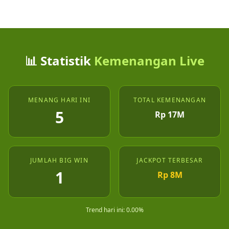
📊 Statistik
Kemenangan Live
MENANG HARI INI
TOTAL KEMENANGAN
5
Rp 17M
JUMLAH BIG WIN
JACKPOT TERBESAR
1
Rp 8M
Trend hari ini: 0.00%