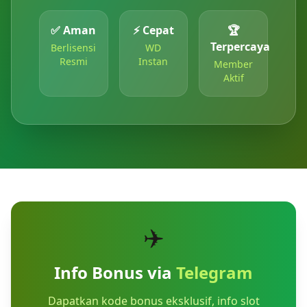
✅ Aman
⚡ Cepat
🏆
Terpercaya
Berlisensi
WD
Resmi
Instan
Member
Aktif
✈️
Info Bonus via
Telegram
Dapatkan kode bonus eksklusif, info slot