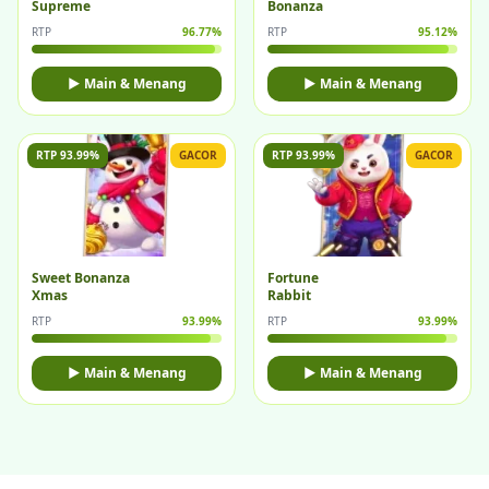
Supreme
Bonanza
RTP
96.77%
RTP
95.12%
▶ Main & Menang
▶ Main & Menang
RTP 93.99%
GACOR
RTP 93.99%
GACOR
Sweet Bonanza
Fortune
Xmas
Rabbit
RTP
93.99%
RTP
93.99%
▶ Main & Menang
▶ Main & Menang