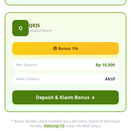
QRIS
Q
Deposit Resmi
🎁 Bonus 1%
Rp 10,000
Min. Deposit
Aktif
Maks. Deposit
Deposit & Klaim Bonus →
* Bonus berlaku untuk member baru dan lama. Syarat & ketentuan
berlaku.
Hubungi CS
untuk info lebih lanjut.