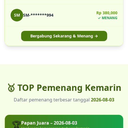
Rp 380,000
SM
SM-*******994
✓ MENANG
Bergabung Sekarang & Menang →
🥇 TOP Pemenang
Kemarin
Daftar pemenang terbesar tanggal
2026-08-03
🏆
Papan Juara – 2026-08-03