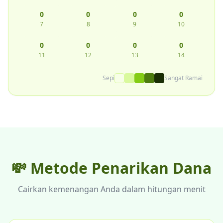
0
0
0
0
7
8
9
10
0
0
0
0
11
12
13
14
Sepi
Sangat Ramai
💸 Metode
Penarikan Dana
Cairkan kemenangan Anda dalam hitungan menit