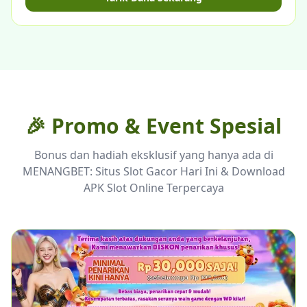
🎉 Promo &
Event
Spesial
Bonus dan hadiah eksklusif yang hanya ada di
MENANGBET: Situs Slot Gacor Hari Ini & Download
APK Slot Online Terpercaya