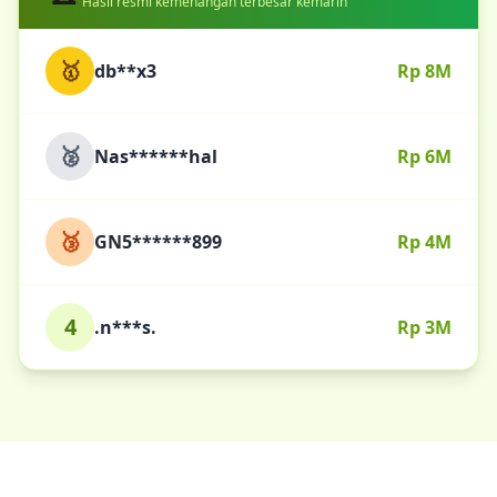
Hasil resmi kemenangan terbesar kemarin
🥇
db**x3
Rp 8M
🥈
Nas******hal
Rp 6M
🥉
GN5******899
Rp 4M
4
.n***s.
Rp 3M