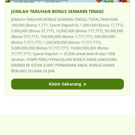
JUMLAH TARUHAN BONUS SEMAKIN TINGGI
JUMLAH TARUHAN BONUS SEMAKIN TINGGI. TOTAL TARUHAN:
100,000 (Bonus 1,777, Syarat Deposit 0), 1,000,000 (Bonus 17,777),
5,000,000 (Bonus 57,777), 10,000,000 (Bonus 177,777), 50,000,000
(Bonus 577,777), 100,000,000 (Bonus 1,777,777), 500,000,000
(Bonus 7,777,777), 1,000,000,000 (Bonus 17,777,777),
5,000,000,000 (Bonus 57,777,777), 10,000,000,000 (Bonus
77,777,777). Syarat Deposit >= 20,000 untuk level di atas 100k
taruhan. TANPA PERLU PENGAJUAN! BONUS AKAN LANGSUNG
DIKIRIM KE KOTAK SURAT PERMAINAN ANDA. BONUS HANYA
BERLAKU SELAMA 24 JAM.
Klaim Sekarang →