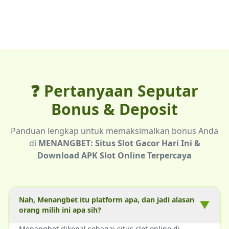
❓ Pertanyaan Seputar
Bonus & Deposit
Panduan lengkap untuk memaksimalkan bonus Anda
di
MENANGBET: Situs Slot Gacor Hari Ini &
Download APK Slot Online Terpercaya
Nah, Menangbet itu platform apa, dan jadi alasan
▼
orang milih ini apa sih?
Menangbet dikenal sebagai situs slot online di