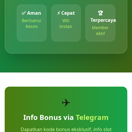
✅ Aman
⚡ Cepat
🏆
Terpercaya
Berlisensi
WD
Resmi
Instan
Member
Aktif
✈️
Info Bonus via
Telegram
Dapatkan kode bonus eksklusif, info slot