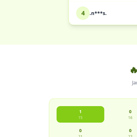
4
.n***s.

J
1
0
15
16
0
0
21
22