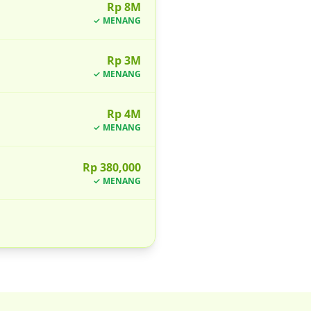
Rp 8M
✓ MENANG
Rp 3M
✓ MENANG
Rp 4M
✓ MENANG
Rp 380,000
✓ MENANG