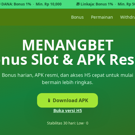
A
: Bonus 1% · Min. Rp 10,000
🎁
Linkaja
: Bonus 1% · Min. Rp 50,000
Bonus
Permainan
Withdr
MENANGBET
nus Slot & APK Re
Bonus harian, APK resmi, dan akses H5 cepat untuk mulai
bermain lebih ringkas.
📱 Download APK
Buka versi H5
Stabilitas 30 hari: Low · 0