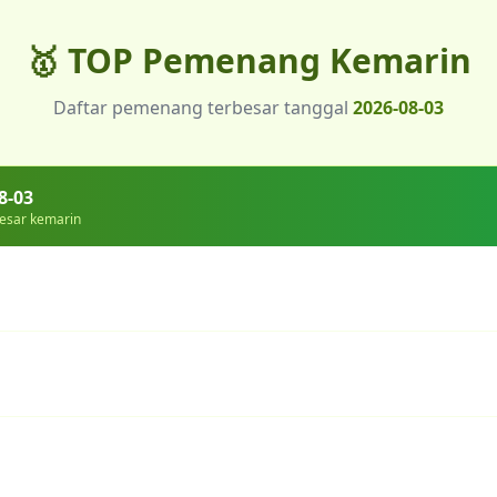
🥇 TOP Pemenang
Kemarin
Daftar pemenang terbesar tanggal
2026-08-03
8-03
esar kemarin