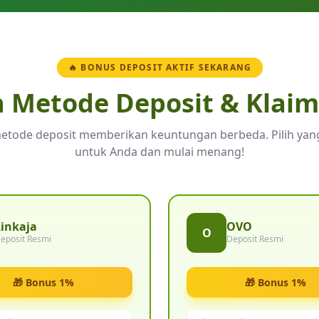
🔥 BONUS DEPOSIT AKTIF SEKARANG
ih Metode
Deposit
& Klaim
metode deposit memberikan keuntungan berbeda. Pilih yang
untuk Anda dan mulai menang!
Linkaja
OVO
O
eposit Resmi
Deposit Resmi
🎁 Bonus 1%
🎁 Bonus 1%