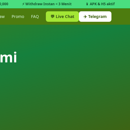
⚡ Withdraw Instan < 3 Menit
📱 APK & H5 aktif
aw
Promo
FAQ
💬 Live Chat
✈️ Telegram
smi