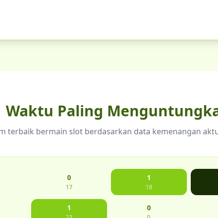
 Waktu Paling
Menguntungk
am terbaik bermain slot berdasarkan data kemenangan aktu
0
1
17
18
1
0
23
0