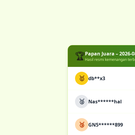
🏆
Papan Juara – 2026-0
Hasil resmi kemenangan terb
🥇
db**x3
🥈
Nas******hal
🥉
GN5******899