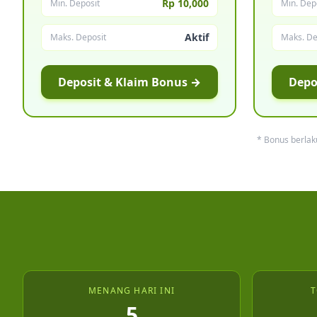
Rp 10,000
Min. Deposit
Min. Dep
Aktif
Maks. Deposit
Maks. De
Deposit & Klaim Bonus →
Depo
* Bonus berlak
MENANG HARI INI
T
5