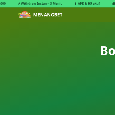
⚡ Withdraw Instan < 3 Menit
📱 APK & H5 aktif
🎁
DAN
MENANGBET
Bo