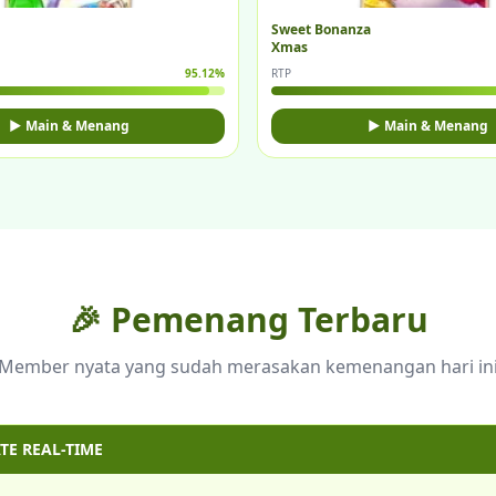
Sweet Bonanza
Xmas
95.12%
RTP
▶ Main & Menang
▶ Main & Menang
🎉 Pemenang
Terbaru
Member nyata yang sudah merasakan kemenangan hari in
TE REAL-TIME