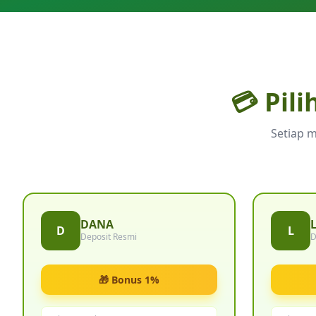
💳 Pil
Setiap 
DANA
D
L
Deposit Resmi
D
🎁 Bonus 1%