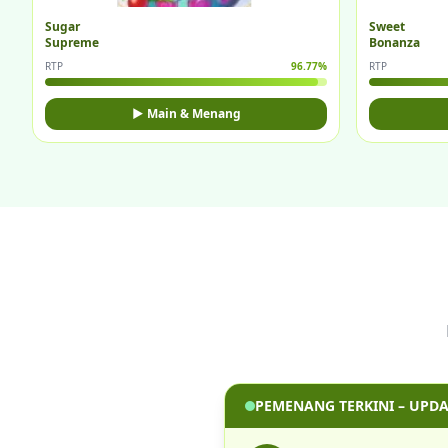
Sugar
Sweet
Supreme
Bonanza
RTP
96.77%
RTP
▶ Main & Menang
PEMENANG TERKINI – UPDA