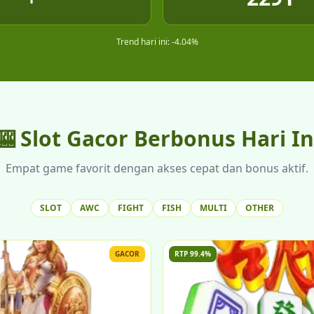
Trend hari ini: -4.04%
🎰 Slot
Gacor
Berbonus Hari In
Empat game favorit dengan akses cepat dan bonus aktif.
SLOT
AWC
FIGHT
FISH
MULTI
OTHER
GACOR
RTP 99.4%