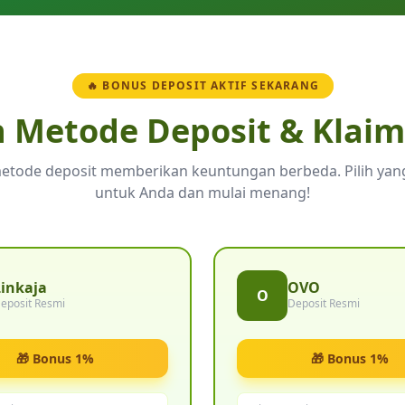
🔥 BONUS DEPOSIT AKTIF SEKARANG
ih Metode
Deposit
& Klaim
metode deposit memberikan keuntungan berbeda. Pilih yang
untuk Anda dan mulai menang!
Linkaja
OVO
O
eposit Resmi
Deposit Resmi
🎁 Bonus 1%
🎁 Bonus 1%