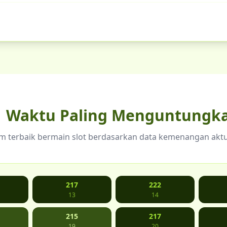
 Waktu Paling
Menguntungk
am terbaik bermain slot berdasarkan data kemenangan aktu
217
222
13
14
215
217
19
20