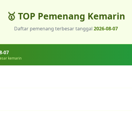
🥇 TOP Pemenang
Kemarin
Daftar pemenang terbesar tanggal
2026-08-07
8-07
esar kemarin