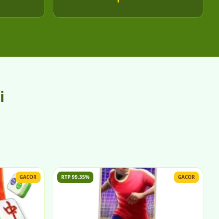
i
GACOR
RTP 99.35%
GACOR