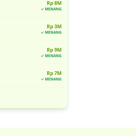
Rp 8M
✓ MENANG
Rp 3M
✓ MENANG
Rp 9M
✓ MENANG
Rp 7M
✓ MENANG