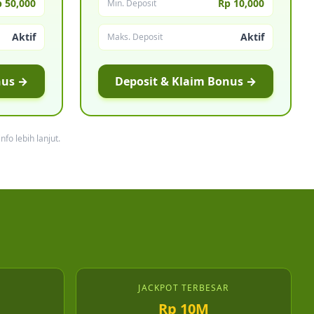
 50,000
Rp 10,000
Min. Deposit
Aktif
Aktif
Maks. Deposit
nus →
Deposit & Klaim Bonus →
nfo lebih lanjut.
JACKPOT TERBESAR
Rp 10M