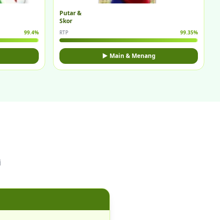
Putar &
Skor
99.4%
RTP
99.35%
▶ Main & Menang
i