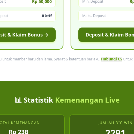
Rp 50,000
Rp
osit
Min. Deposit
Aktif
posit
Maks. Deposit
sit & Klaim Bonus →
Deposit & Klaim Bo
u untuk member baru dan lama. Syarat & ketentuan berlaku.
Hubungi CS
untuk i
📊 Statistik
Kemenangan Live
OTAL KEMENANGAN
JUMLAH BIG WIN
2291
Rp 23B