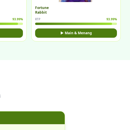
Fortune
Rabbit
93.99%
RTP
93.99%
▶ Main & Menang
i