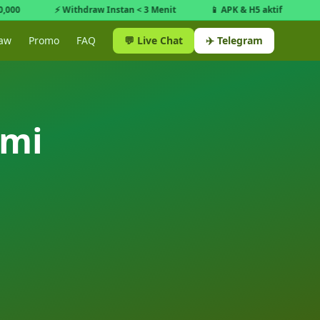
⚡ Withdraw Instan < 3 Menit
📱 APK & H5 aktif
aw
Promo
FAQ
💬 Live Chat
✈️ Telegram
smi