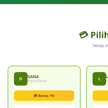
💳 Pil
Setiap 
DANA
D
L
Deposit Resmi
D
🎁 Bonus 1%