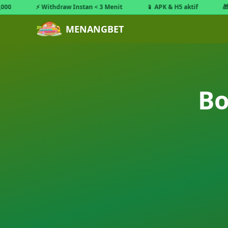
⚡ Withdraw Instan < 3 Menit
📱 APK & H5 aktif
🎁
DAN
MENANGBET
Bo