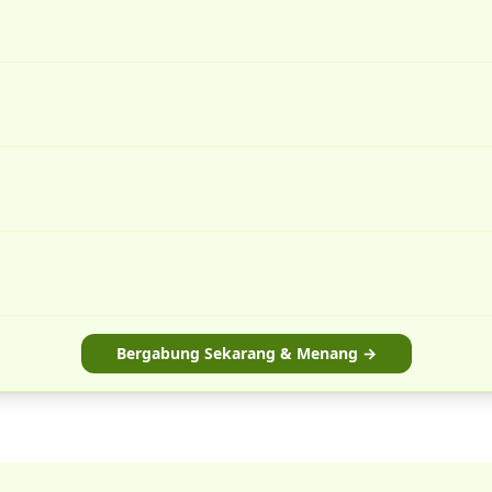
Bergabung Sekarang & Menang →