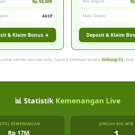
Rp 50,000
Rp
osit
Min. Deposit
Aktif
posit
Maks. Deposit
sit & Klaim Bonus →
Deposit & Klaim Bo
u untuk member baru dan lama. Syarat & ketentuan berlaku.
Hubungi CS
untuk i
📊 Statistik
Kemenangan Live
OTAL KEMENANGAN
JUMLAH BIG WIN
1
Rp 17M