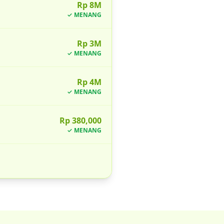
Rp 8M
✓ MENANG
Rp 3M
✓ MENANG
Rp 4M
✓ MENANG
Rp 380,000
✓ MENANG