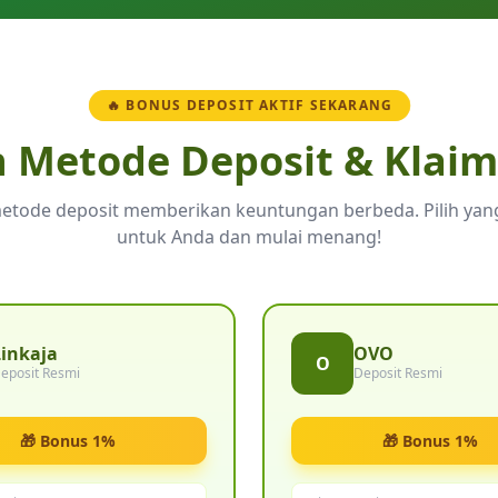
🔥 BONUS DEPOSIT AKTIF SEKARANG
ih Metode
Deposit
& Klaim
metode deposit memberikan keuntungan berbeda. Pilih yang
untuk Anda dan mulai menang!
Linkaja
OVO
O
eposit Resmi
Deposit Resmi
🎁 Bonus 1%
🎁 Bonus 1%