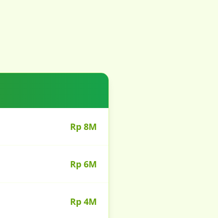
Rp 8M
Rp 6M
Rp 4M