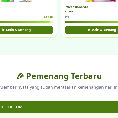
Sweet Bonanza
Xmas
95.12%
RTP
▶ Main & Menang
▶ Main & Menang
🎉 Pemenang
Terbaru
Member nyata yang sudah merasakan kemenangan hari in
TE REAL-TIME