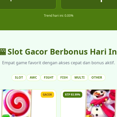
Trend hari ini: 0.00%
🎰 Slot
Gacor
Berbonus Hari In
Empat game favorit dengan akses cepat dan bonus aktif.
SLOT
AWC
FIGHT
FISH
MULTI
OTHER
GACOR
RTP 93.99%