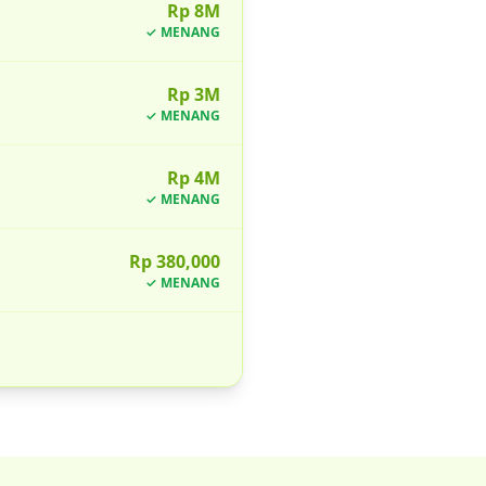
Rp 8M
✓ MENANG
Rp 3M
✓ MENANG
Rp 4M
✓ MENANG
Rp 380,000
✓ MENANG