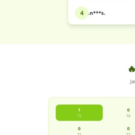
4
.n***s.

J
1
0
15
16
0
0
21
22