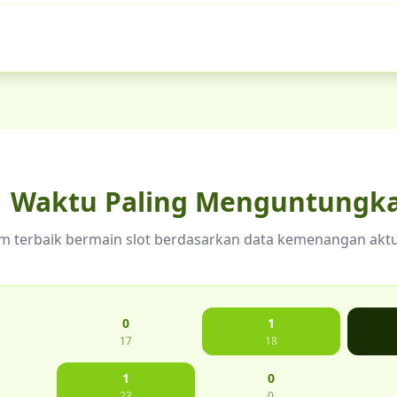
 Waktu Paling
Menguntungk
am terbaik bermain slot berdasarkan data kemenangan aktu
0
1
17
18
1
0
23
0