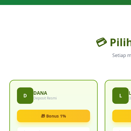
💳 Pil
Setiap 
DANA
D
L
Deposit Resmi
D
🎁 Bonus 1%