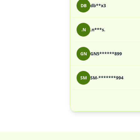
DB
db**x3
.N
.n***s.
GN
GN5******899
SM
SM-*******994