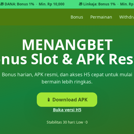
NA
: Bonus 1% · Min. Rp 10,000
🎁
Linkaja
: Bonus 1% · Min. Rp 50,00
Bonus
Permainan
Withdr
MENANGBET
nus Slot & APK Re
Bonus harian, APK resmi, dan akses H5 cepat untuk mulai
bermain lebih ringkas.
📱 Download APK
Buka versi H5
Stabilitas 30 hari: Low · 0