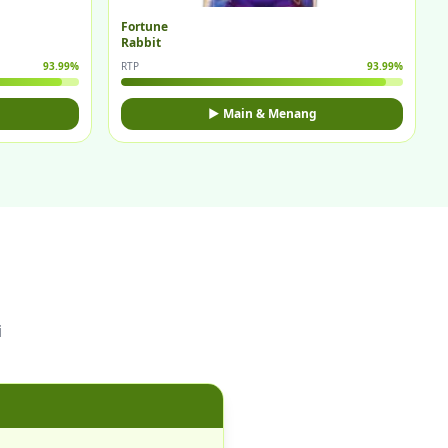
Fortune
Rabbit
93.99%
RTP
93.99%
▶ Main & Menang
i