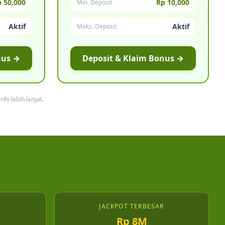
 50,000
Rp 10,000
Min. Deposit
Aktif
Aktif
Maks. Deposit
nus →
Deposit & Klaim Bonus →
nfo lebih lanjut.
JACKPOT TERBESAR
Rp 8M