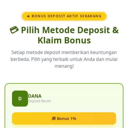
🔥 BONUS DEPOSIT AKTIF SEKARANG
💳 Pilih Metode
Deposit
&
Klaim Bonus
Setiap metode deposit memberikan keuntungan
berbeda. Pilih yang terbaik untuk Anda dan mulai
menang!
DANA
D
Deposit Resmi
🎁 Bonus 1%