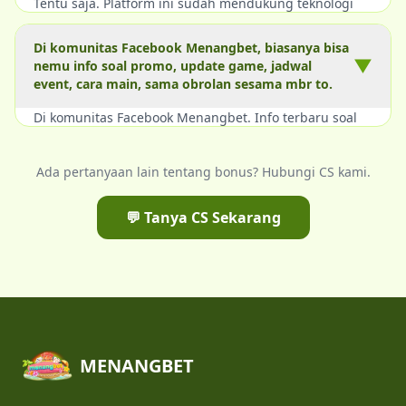
Tentu saja. Platform ini sudah mendukung teknologi
H5, jadi pemain bisa langsung main lewat browser
ponsel (Mobile Web) tanpa perlu download atau instal
Di komunitas Facebook Menangbet, biasanya bisa
▼
aplikasi tambahan.
nemu info soal promo, update game, jadwal
event, cara main, sama obrolan sesama mbr to.
Di komunitas Facebook Menangbet. Info terbaru soal
bocoran slot gacor hari ini, jadwal event jackpot, dan
promo bonus khusus buat member setia memang ada,
Ada pertanyaan lain tentang bonus? Hubungi CS kami.
tapi bagian syarat bonusnya tetap harus dicek pelan-
pelan dulu.
💬 Tanya CS Sekarang
MENANGBET