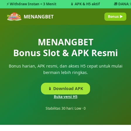
Withdraw Instan < 3 Menit
📱 APK & H5 aktif
🎁
DANA
: Bonus
MENANGBET
Bonus ▶
MENANGBET
Bonus Slot & APK Resmi
Bonus harian, APK resmi, dan akses H5 cepat untuk mulai
bermain lebih ringkas.
📱 Download APK
Buka versi H5
Stabilitas 30 hari: Low · 0