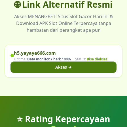
🌐 Link Alternatif
Resmi
Akses MENANGBET: Situs Slot Gacor Hari Ini &
Download APK Slot Online Terpercaya tanpa
hambatan dari perangkat apa pun
h5.yayaya666.com
Uptime:
Data monitor 7 hari: 100%
· Status:
Bisa diakses
Akses →
⭐ Rating Kepercayaan