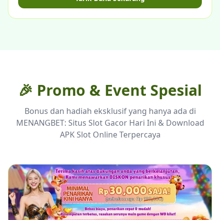
🎉 Promo &
Event
Spesial
Bonus dan hadiah eksklusif yang hanya ada di
MENANGBET: Situs Slot Gacor Hari Ini & Download
APK Slot Online Terpercaya