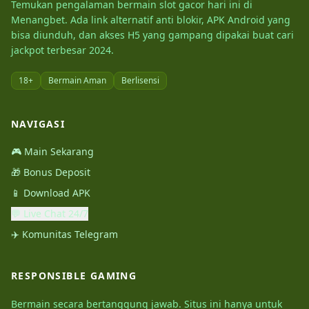
Temukan pengalaman bermain slot gacor hari ini di
Menangbet. Ada link alternatif anti blokir, APK Android yang
bisa diunduh, dan akses H5 yang gampang dipakai buat cari
jackpot terbesar 2024.
18+
Bermain Aman
Berlisensi
NAVIGASI
🎮 Main Sekarang
🎁 Bonus Deposit
📱 Download APK
💬 Live Chat 24/7
✈️ Komunitas Telegram
RESPONSIBLE GAMING
Bermain secara bertanggung jawab. Situs ini hanya untuk