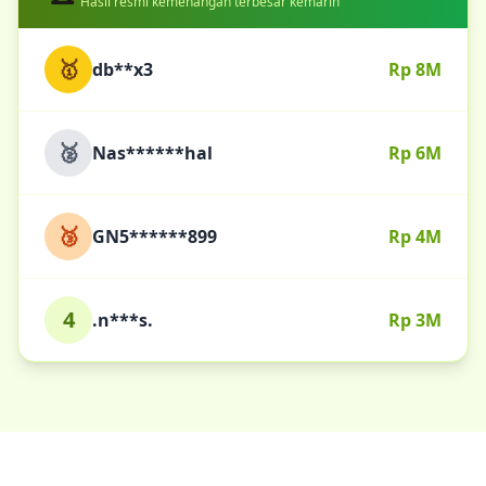
Hasil resmi kemenangan terbesar kemarin
🥇
db**x3
Rp 8M
🥈
Nas******hal
Rp 6M
🥉
GN5******899
Rp 4M
4
.n***s.
Rp 3M