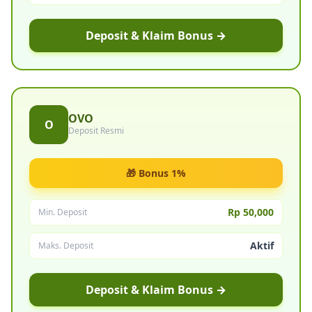
Deposit & Klaim Bonus →
OVO
O
Deposit Resmi
🎁 Bonus 1%
Rp 50,000
Min. Deposit
Aktif
Maks. Deposit
Deposit & Klaim Bonus →