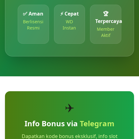
✅ Aman
⚡ Cepat
🏆
Terpercaya
Berlisensi
WD
Resmi
Instan
Member
Aktif
✈️
Info Bonus via
Telegram
Dapatkan kode bonus eksklusif, info slot