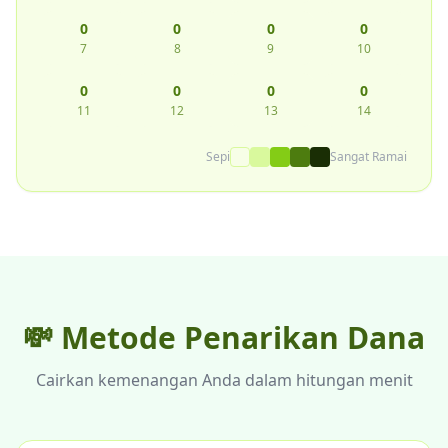
0
0
0
0
7
8
9
10
0
0
0
0
11
12
13
14
Sepi
Sangat Ramai
💸 Metode
Penarikan Dana
Cairkan kemenangan Anda dalam hitungan menit