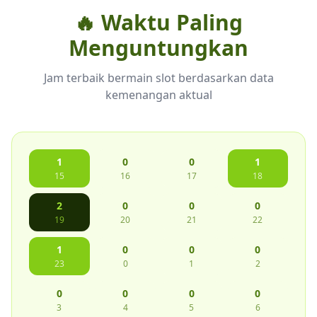
🔥 Waktu Paling
Menguntungkan
Jam terbaik bermain slot berdasarkan data
kemenangan aktual
1
0
0
1
15
16
17
18
2
0
0
0
19
20
21
22
1
0
0
0
23
0
1
2
0
0
0
0
3
4
5
6