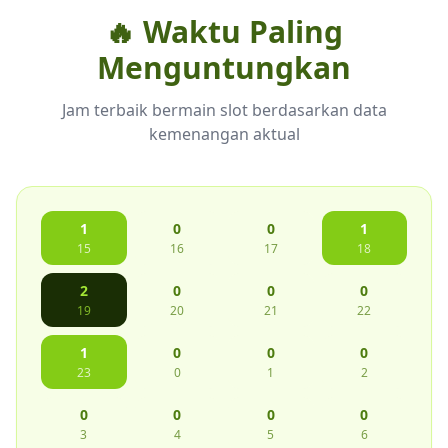
🔥 Waktu Paling
Menguntungkan
Jam terbaik bermain slot berdasarkan data
kemenangan aktual
1
0
0
1
15
16
17
18
2
0
0
0
19
20
21
22
1
0
0
0
23
0
1
2
0
0
0
0
3
4
5
6