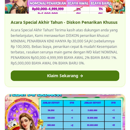
Acara Special Akhir Tahun - Diskon Penarikan Khusus
Acara Special Akhir Tahun! Terima kasih atas dukungan anda yang
berkelanjutan, Kami menawarkan DISKON penarikan khusus!
MINIMAL PENARIKAN KINI HANYA Rp 30,000 SAJA! (sebelumnya
Rp 100,000). Bebas biaya, penarikan cepat & mudah! Kesempatan
terbatas, rasakan serunya main game dengan WD kilat! NOMINAL
PENARIKAN Rp50,000-4,999,999 BIAYA AWAL 2% BIAYA BARU 1%.
Rp5,000,000 BIAYA AWAL 0% BIAYA BARU 0%.
Klaim Sekarang →