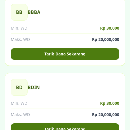
BB
BBBA
Min. WD
Rp 30,000
Maks. WD
Rp 20,000,000
Tarik Dana Sekarang
BD
BDIN
Min. WD
Rp 30,000
Maks. WD
Rp 20,000,000
Tarik Dana Sekarang