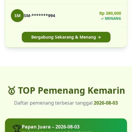
Rp 380,000
SM
SM-*******994
✓ MENANG
Bergabung Sekarang & Menang →
🥇 TOP Pemenang
Kemarin
Daftar pemenang terbesar tanggal
2026-08-03
🏆
Papan Juara – 2026-08-03