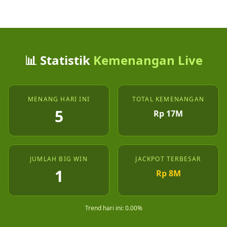
📊 Statistik
Kemenangan Live
MENANG HARI INI
TOTAL KEMENANGAN
5
Rp 17M
JUMLAH BIG WIN
JACKPOT TERBESAR
1
Rp 8M
Trend hari ini: 0.00%