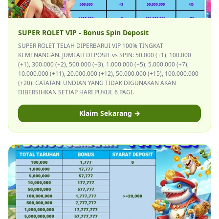
SUPER ROLET VIP - Bonus Spin Deposit
SUPER ROLET TELAH DIPERBARUI VIP 100% TINGKAT
KEMENANGAN. JUMLAH DEPOSIT vs SPIN: 50.000 (+1), 100.000
(+1), 300.000 (+2), 500.000 (+3), 1.000.000 (+5), 5.000.000 (+7),
10.000.000 (+11), 20.000.000 (+12), 50.000.000 (+15), 100.000.000
(+20). CATATAN: UNDIAN YANG TIDAK DIGUNAKAN AKAN
DIBERSIHKAN SETIAP HARI PUKUL 6 PAGI.
Klaim Sekarang →