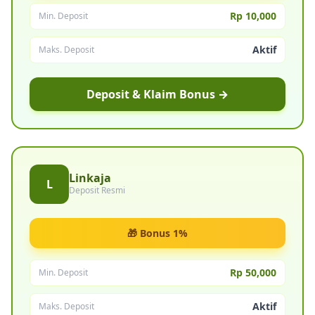
Rp 10,000
Min. Deposit
Aktif
Maks. Deposit
Deposit & Klaim Bonus →
Linkaja
L
Deposit Resmi
🎁 Bonus 1%
Rp 50,000
Min. Deposit
Aktif
Maks. Deposit