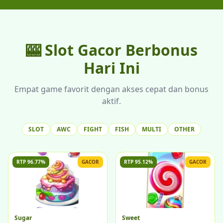
🎰 Slot
Gacor
Berbonus
Hari Ini
Empat game favorit dengan akses cepat dan bonus
aktif.
SLOT
AWC
FIGHT
FISH
MULTI
OTHER
RTP 96.77%
GACOR
RTP 95.12%
GACOR
Sugar
Sweet