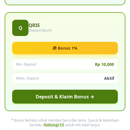
QRIS
Q
Deposit Resmi
🎁 Bonus 1%
Rp 10,000
Min. Deposit
Aktif
Maks. Deposit
Deposit & Klaim Bonus →
* Bonus berlaku untuk member baru dan lama. Syarat & ketentuan
berlaku.
Hubungi CS
untuk info lebih lanjut.