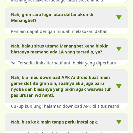
Indonesia dengan banyak pilihan game slot gacor dan
sistem keamanan yang cukup tinggi, jadi jangan cuma
Nah, gmn cara login atau daftar akun di
▼
lihat promonya saja. Bonusnya memang terlihat
Menangbet?
menarik dan layanan pelanggan tersedia 24 jam, tapi
Pemain dapat dengan mudah melakukan daftar
syarat bonus tetap perlu dicek pelan-pelan karena
melalui tombol registrasi di situs resmi. Kalau sudah
respons CS biasanya baru benar-benar terasa saat ada
punya akun, tinggal pakai menu login supaya akses ke
masalah.
Nah, kalau situs utama Menangbet kena blokir,
▼
semua permainan yang tersedia jadi lebih cepat.
biasanya memang ada LA yang tersedia, ya?
Ya. Tersedia link alternatif anti blokir yang diperbarui
tiap hari supaya member tetap bisa masuk ke akun
dan main game favorit tanpa gangguan koneksi
Nah, klo mau download APK Android buat main
internet.
game slot itu gmn sih, soalnya aku juga baru
▼
nyoba dan biasanya yang bikin agak waswas tuh
pas urusan wd nanti.
Cukup kunjungi halaman download APK di situs resmi
Menangbet. Ikuti panduan instalasi untuk perangkat
Android Anda, agar pengalaman bermain jauh lebih
▼
Nah, bisa kok main tanpa perlu instal apk.
lancar dan responsif dibandingkan browser.