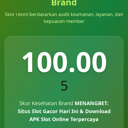
Brand
Skor resmi berdasarkan audit keamanan, layanan, dan
kepuasan member
100.00
5
Skor Kesehatan Brand
MENANGBET:
Situs Slot Gacor Hari Ini & Download
APK Slot Online Terpercaya