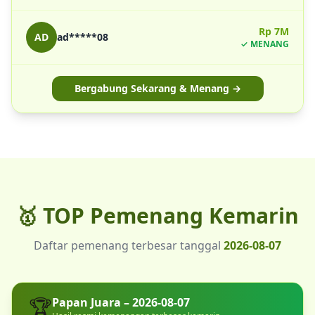
Rp 7M
AD
ad*****08
✓ MENANG
Bergabung Sekarang & Menang →
🥇 TOP Pemenang
Kemarin
Daftar pemenang terbesar tanggal
2026-08-07
🏆
Papan Juara – 2026-08-07