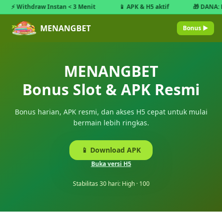
Withdraw Instan < 3 Menit
📱 APK & H5 aktif
🎁
DANA
: Bonus
MENANGBET
Bonus ▶
MENANGBET
Bonus Slot & APK Resmi
Bonus harian, APK resmi, dan akses H5 cepat untuk mulai
bermain lebih ringkas.
📱 Download APK
Buka versi H5
Stabilitas 30 hari: High · 100