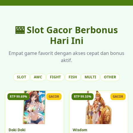
🎰 Slot
Gacor
Berbonus
Hari Ini
Empat game favorit dengan akses cepat dan bonus
aktif.
SLOT
AWC
FIGHT
FISH
MULTI
OTHER
RTP 99.69%
GACOR
RTP 99.55%
GACOR
Doki Doki
Wisdom