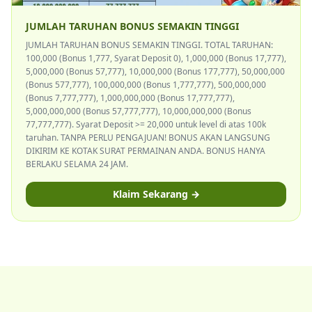
JUMLAH TARUHAN BONUS SEMAKIN TINGGI
JUMLAH TARUHAN BONUS SEMAKIN TINGGI. TOTAL TARUHAN:
100,000 (Bonus 1,777, Syarat Deposit 0), 1,000,000 (Bonus 17,777),
5,000,000 (Bonus 57,777), 10,000,000 (Bonus 177,777), 50,000,000
(Bonus 577,777), 100,000,000 (Bonus 1,777,777), 500,000,000
(Bonus 7,777,777), 1,000,000,000 (Bonus 17,777,777),
5,000,000,000 (Bonus 57,777,777), 10,000,000,000 (Bonus
77,777,777). Syarat Deposit >= 20,000 untuk level di atas 100k
taruhan. TANPA PERLU PENGAJUAN! BONUS AKAN LANGSUNG
DIKIRIM KE KOTAK SURAT PERMAINAN ANDA. BONUS HANYA
BERLAKU SELAMA 24 JAM.
Klaim Sekarang →