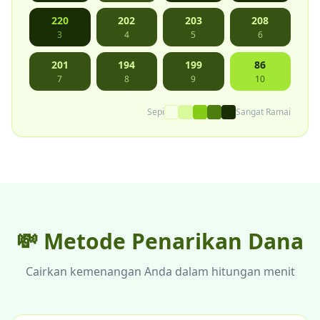
220
202
203
208
3
4
5
6
201
194
199
86
7
8
9
10
Sepi
Sangat Ramai
💸 Metode
Penarikan Dana
Cairkan kemenangan Anda dalam hitungan menit