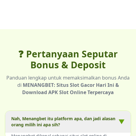
❓ Pertanyaan Seputar
Bonus & Deposit
Panduan lengkap untuk memaksimalkan bonus Anda
di
MENANGBET: Situs Slot Gacor Hari Ini &
Download APK Slot Online Terpercaya
Nah, Menangbet itu platform apa, dan jadi alasan
▼
orang milih ini apa sih?
Menangbet dikenal sebagai situs slot online di