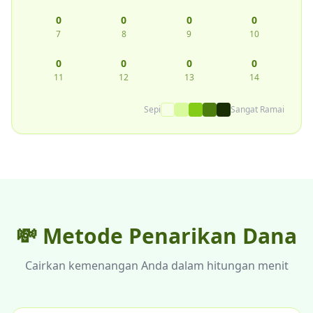
0
0
0
0
7
8
9
10
0
0
0
0
11
12
13
14
Sepi
Sangat Ramai
💸 Metode
Penarikan Dana
Cairkan kemenangan Anda dalam hitungan menit