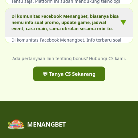
Tentu saja. Platform ini sudah mendukung teknologi
H5, jadi pemain bisa langsung main lewat browser
ponsel (Mobile Web) tanpa perlu download atau instal
Di komunitas Facebook Menangbet, biasanya bisa
▼
aplikasi tambahan.
nemu info soal promo, update game, jadwal
event, cara main, sama obrolan sesama mbr to.
Di komunitas Facebook Menangbet. Info terbaru soal
bocoran slot gacor hari ini, jadwal event jackpot, dan
promo bonus khusus buat member setia memang ada,
Ada pertanyaan lain tentang bonus? Hubungi CS kami.
tapi bagian syarat bonusnya tetap harus dicek pelan-
pelan dulu.
💬 Tanya CS Sekarang
MENANGBET