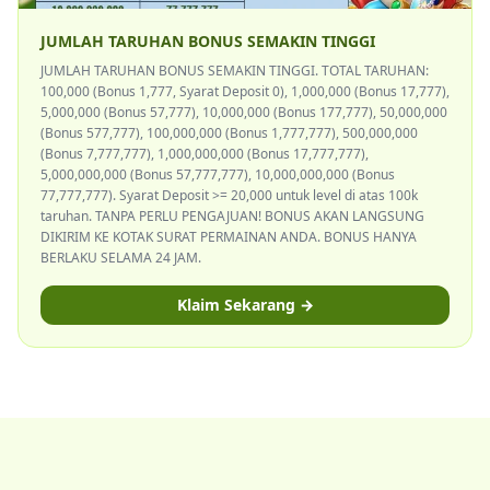
JUMLAH TARUHAN BONUS SEMAKIN TINGGI
JUMLAH TARUHAN BONUS SEMAKIN TINGGI. TOTAL TARUHAN:
100,000 (Bonus 1,777, Syarat Deposit 0), 1,000,000 (Bonus 17,777),
5,000,000 (Bonus 57,777), 10,000,000 (Bonus 177,777), 50,000,000
(Bonus 577,777), 100,000,000 (Bonus 1,777,777), 500,000,000
(Bonus 7,777,777), 1,000,000,000 (Bonus 17,777,777),
5,000,000,000 (Bonus 57,777,777), 10,000,000,000 (Bonus
77,777,777). Syarat Deposit >= 20,000 untuk level di atas 100k
taruhan. TANPA PERLU PENGAJUAN! BONUS AKAN LANGSUNG
DIKIRIM KE KOTAK SURAT PERMAINAN ANDA. BONUS HANYA
BERLAKU SELAMA 24 JAM.
Klaim Sekarang →