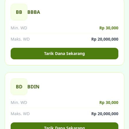
BB
BBBA
Min. WD
Rp 30,000
Maks. WD
Rp 20,000,000
Tarik Dana Sekarang
BD
BDIN
Min. WD
Rp 30,000
Maks. WD
Rp 20,000,000
Tarik Dana Sekarang