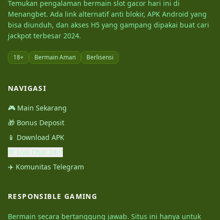
Temukan pengalaman bermain slot gacor hari ini di
Menangbet. Ada link alternatif anti blokir, APK Android yang
bisa diunduh, dan akses H5 yang gampang dipakai buat cari
jackpot terbesar 2024.
18+
Bermain Aman
Berlisensi
NAVIGASI
🎮 Main Sekarang
🎁 Bonus Deposit
📱 Download APK
💬 Live Chat 24/7
✈️ Komunitas Telegram
RESPONSIBLE GAMING
Bermain secara bertanggung jawab. Situs ini hanya untuk