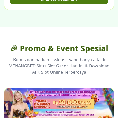
🎉 Promo &
Event
Spesial
Bonus dan hadiah eksklusif yang hanya ada di
MENANGBET: Situs Slot Gacor Hari Ini & Download
APK Slot Online Terpercaya