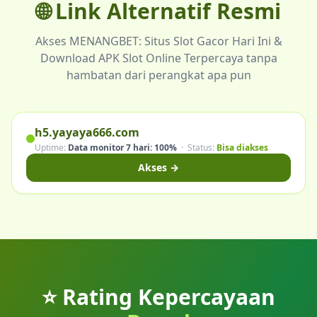
🌐 Link Alternatif
Resmi
Akses MENANGBET: Situs Slot Gacor Hari Ini &
Download APK Slot Online Terpercaya tanpa
hambatan dari perangkat apa pun
h5.yayaya666.com
Uptime:
Data monitor 7 hari: 100%
· Status:
Bisa diakses
Akses →
⭐ Rating Kepercayaan