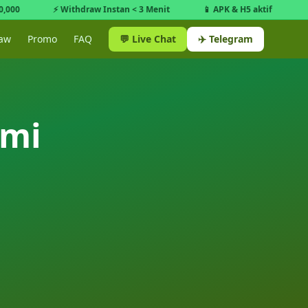
⚡ Withdraw Instan < 3 Menit
📱 APK & H5 aktif
aw
Promo
FAQ
💬 Live Chat
✈️ Telegram
smi