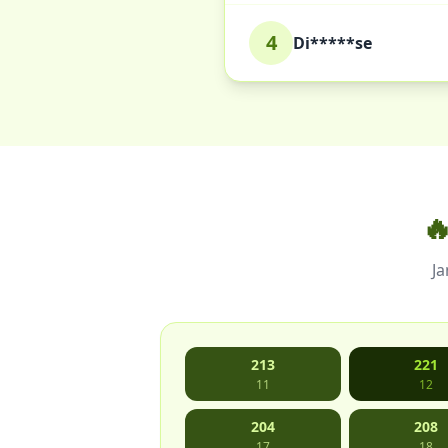
4
Di*****se

J
213
221
11
12
204
208
17
18