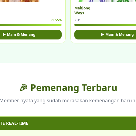
Mahjong
Ways
99.55%
RTP
▶ Main & Menang
▶ Main & Menang
🎉 Pemenang
Terbaru
Member nyata yang sudah merasakan kemenangan hari in
TE REAL-TIME