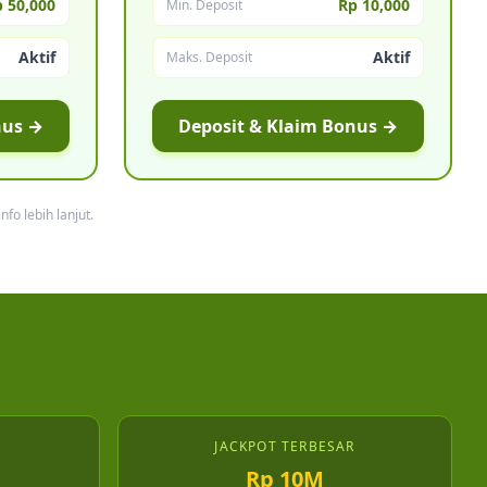
 50,000
Rp 10,000
Min. Deposit
Aktif
Aktif
Maks. Deposit
nus →
Deposit & Klaim Bonus →
nfo lebih lanjut.
JACKPOT TERBESAR
Rp 10M