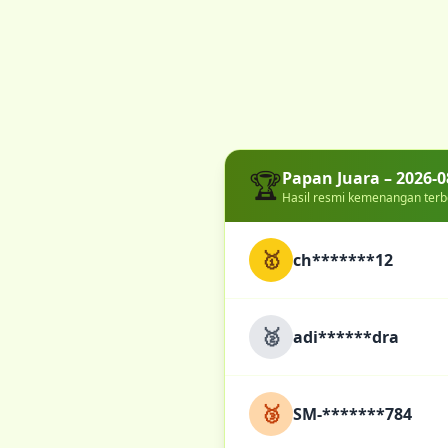
🏆
Papan Juara – 2026-0
Hasil resmi kemenangan terb
🥇
ch*******12
🥈
adi******dra
🥉
SM-*******784