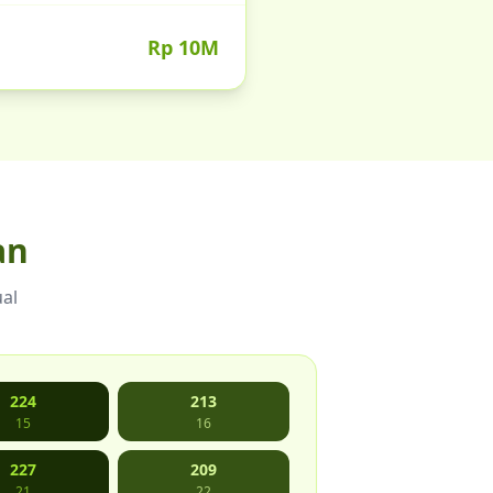
Rp 10M
an
al
224
213
15
16
227
209
21
22