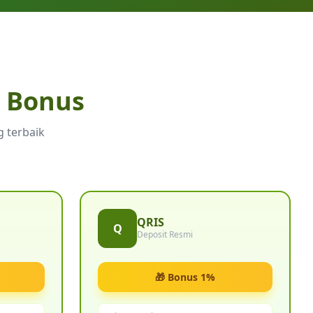
 Bonus
 terbaik
QRIS
Q
Deposit Resmi
🎁 Bonus 1%