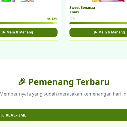
Sweet Bonanza
Xmas
95.12%
RTP
▶ Main & Menang
▶ Main & Menang
🎉 Pemenang
Terbaru
Member nyata yang sudah merasakan kemenangan hari in
TE REAL-TIME