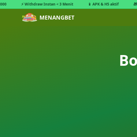
⚡ Withdraw Instan < 3 Menit
📱 APK & H5 aktif
🎁
DAN
MENANGBET
Bo