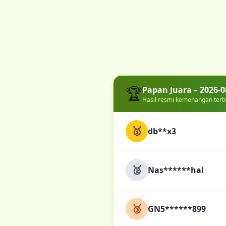
🏆
Papan Juara – 2026-0
Hasil resmi kemenangan terb
🥇
db**x3
🥈
Nas******hal
🥉
GN5******899