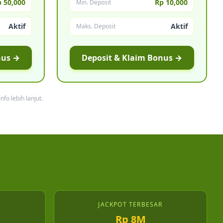
 50,000
Rp 10,000
Min. Deposit
Aktif
Aktif
Maks. Deposit
nus →
Deposit & Klaim Bonus →
nfo lebih lanjut.
JACKPOT TERBESAR
Rp 8M