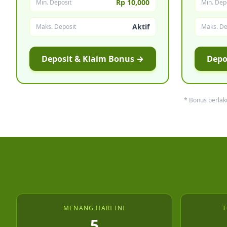
Rp 10,000
Min. Deposit
Min. Dep
Aktif
Maks. Deposit
Maks. De
Deposit & Klaim Bonus →
Depo
* Bonus berlak
MENANG HARI INI
T
5