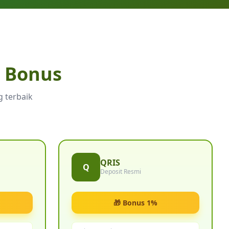
 Bonus
 terbaik
QRIS
Q
Deposit Resmi
🎁 Bonus 1%