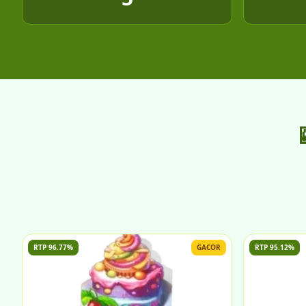
RTP 96.77%
GACOR
RTP 95.12%