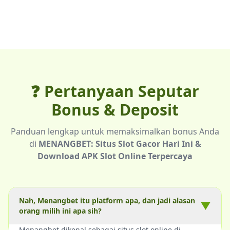
❓ Pertanyaan Seputar
Bonus & Deposit
Panduan lengkap untuk memaksimalkan bonus Anda
di
MENANGBET: Situs Slot Gacor Hari Ini &
Download APK Slot Online Terpercaya
Nah, Menangbet itu platform apa, dan jadi alasan
▼
orang milih ini apa sih?
Menangbet dikenal sebagai situs slot online di