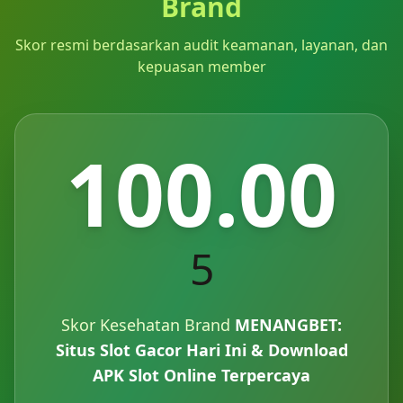
Brand
Skor resmi berdasarkan audit keamanan, layanan, dan
kepuasan member
100.00
5
Skor Kesehatan Brand
MENANGBET:
Situs Slot Gacor Hari Ini & Download
APK Slot Online Terpercaya