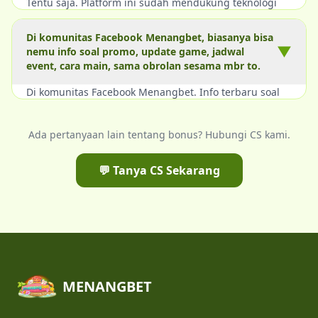
Tentu saja. Platform ini sudah mendukung teknologi
H5, jadi pemain bisa langsung main lewat browser
ponsel (Mobile Web) tanpa perlu download atau instal
Di komunitas Facebook Menangbet, biasanya bisa
▼
aplikasi tambahan.
nemu info soal promo, update game, jadwal
event, cara main, sama obrolan sesama mbr to.
Di komunitas Facebook Menangbet. Info terbaru soal
bocoran slot gacor hari ini, jadwal event jackpot, dan
promo bonus khusus buat member setia memang ada,
Ada pertanyaan lain tentang bonus? Hubungi CS kami.
tapi bagian syarat bonusnya tetap harus dicek pelan-
pelan dulu.
💬 Tanya CS Sekarang
MENANGBET