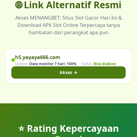
🌐 Link Alternatif
Resmi
Akses MENANGBET: Situs Slot Gacor Hari Ini &
Download APK Slot Online Terpercaya tanpa
hambatan dari perangkat apa pun
h5.yayaya666.com
Uptime:
Data monitor 7 hari: 100%
· Status:
Bisa diakses
Akses →
⭐ Rating Kepercayaan