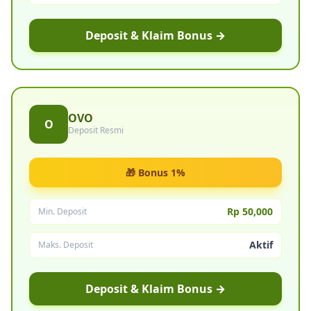
Deposit & Klaim Bonus →
OVO
O
Deposit Resmi
🎁 Bonus 1%
Rp 50,000
Min. Deposit
Aktif
Maks. Deposit
Deposit & Klaim Bonus →