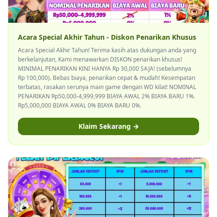
Acara Special Akhir Tahun - Diskon Penarikan Khusus
Acara Special Akhir Tahun! Terima kasih atas dukungan anda yang
berkelanjutan, Kami menawarkan DISKON penarikan khusus!
MINIMAL PENARIKAN KINI HANYA Rp 30,000 SAJA! (sebelumnya
Rp 100,000). Bebas biaya, penarikan cepat & mudah! Kesempatan
terbatas, rasakan serunya main game dengan WD kilat! NOMINAL
PENARIKAN Rp50,000-4,999,999 BIAYA AWAL 2% BIAYA BARU 1%.
Rp5,000,000 BIAYA AWAL 0% BIAYA BARU 0%.
Klaim Sekarang →