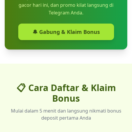
gacor hari ini, dan promo kilat langsung di
Telegram Anda.
🔔 Gabung & Klaim Bonus
📋 Cara
Daftar & Klaim
Bonus
Mulai dalam 5 menit dan langsung nikmati bonus
deposit pertama Anda