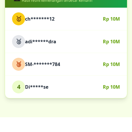
Hasil resmi kemenangan terbesar kemarin
🥇
ch*******12
Rp 10M
🥈
adi******dra
Rp 10M
🥉
SM-*******784
Rp 10M
4
Di*****se
Rp 10M