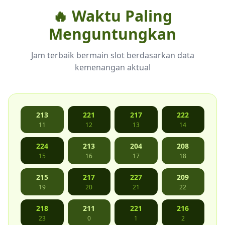
🔥 Waktu Paling
Menguntungkan
Jam terbaik bermain slot berdasarkan data
kemenangan aktual
213
221
217
222
11
12
13
14
224
213
204
208
15
16
17
18
215
217
227
209
19
20
21
22
218
211
221
216
23
0
1
2