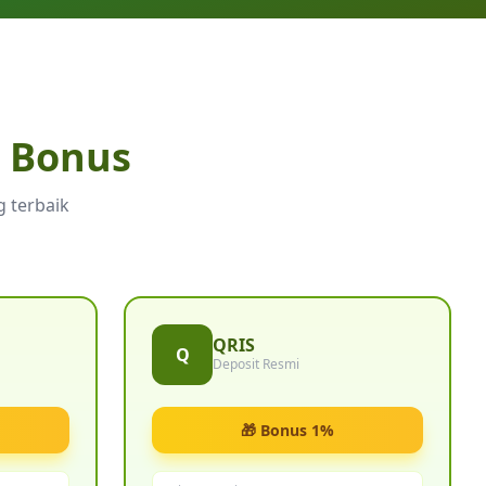
 Bonus
 terbaik
QRIS
Q
Deposit Resmi
🎁 Bonus 1%