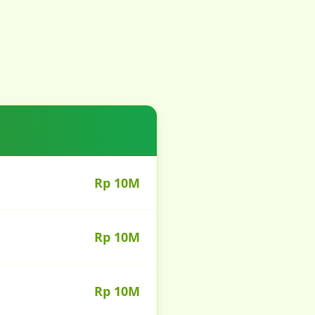
Rp 10M
Rp 10M
Rp 10M