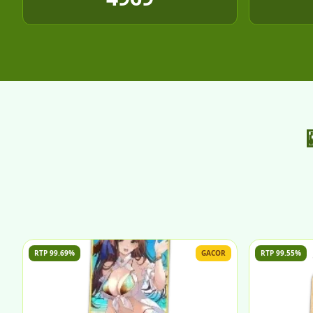
RTP 99.69%
GACOR
RTP 99.55%