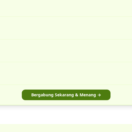
Bergabung Sekarang & Menang →