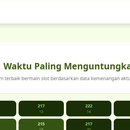
 Waktu Paling
Menguntungk
am terbaik bermain slot berdasarkan data kemenangan aktu
217
222
13
14
215
217
19
20