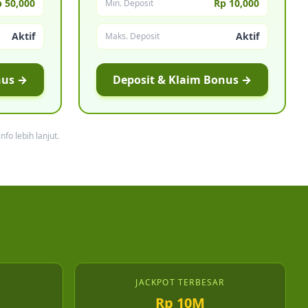
 50,000
Rp 10,000
Min. Deposit
Aktif
Aktif
Maks. Deposit
nus →
Deposit & Klaim Bonus →
nfo lebih lanjut.
JACKPOT TERBESAR
Rp 10M