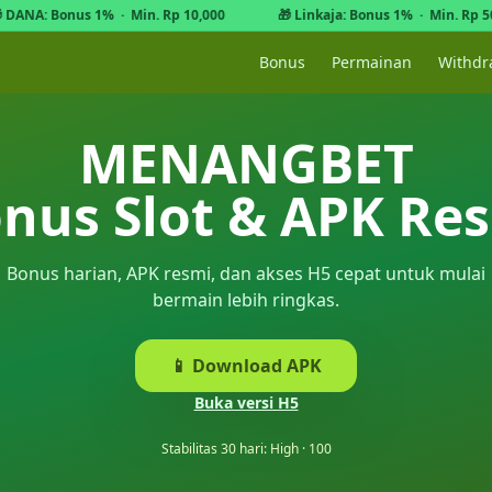
A
: Bonus 1% · Min. Rp 10,000
🎁
Linkaja
: Bonus 1% · Min. Rp 50,000
Bonus
Permainan
Withdr
MENANGBET
nus Slot & APK Re
Bonus harian, APK resmi, dan akses H5 cepat untuk mulai
bermain lebih ringkas.
📱 Download APK
Buka versi H5
Stabilitas 30 hari: High · 100