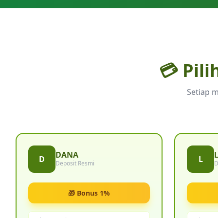
💳 Pil
Setiap 
DANA
D
L
Deposit Resmi
D
🎁 Bonus 1%