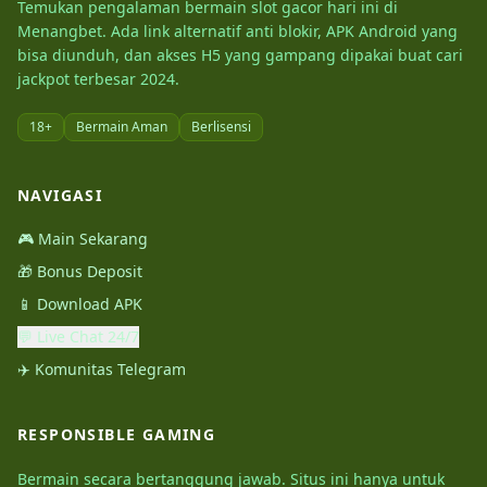
Temukan pengalaman bermain slot gacor hari ini di
Menangbet. Ada link alternatif anti blokir, APK Android yang
bisa diunduh, dan akses H5 yang gampang dipakai buat cari
jackpot terbesar 2024.
18+
Bermain Aman
Berlisensi
NAVIGASI
🎮 Main Sekarang
🎁 Bonus Deposit
📱 Download APK
💬 Live Chat 24/7
✈️ Komunitas Telegram
RESPONSIBLE GAMING
Bermain secara bertanggung jawab. Situs ini hanya untuk