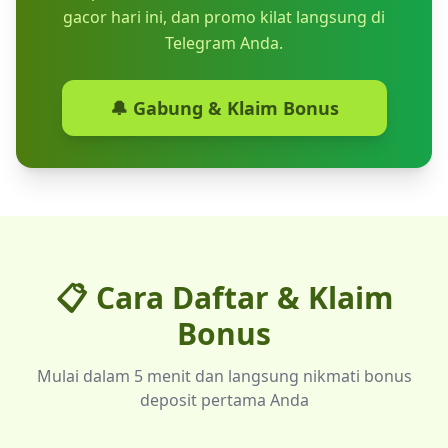
gacor hari ini, dan promo kilat langsung di
Telegram Anda.
🔔 Gabung & Klaim Bonus
📋 Cara
Daftar & Klaim
Bonus
Mulai dalam 5 menit dan langsung nikmati bonus
deposit pertama Anda