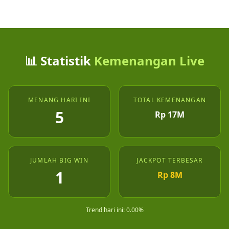
📊 Statistik
Kemenangan Live
MENANG HARI INI
TOTAL KEMENANGAN
5
Rp 17M
JUMLAH BIG WIN
JACKPOT TERBESAR
1
Rp 8M
Trend hari ini: 0.00%