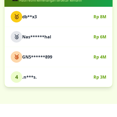
Hasil resmi kemenangan terbesar kemarin
🥇
db**x3
Rp 8M
🥈
Nas******hal
Rp 6M
🥉
GN5******899
Rp 4M
4
.n***s.
Rp 3M