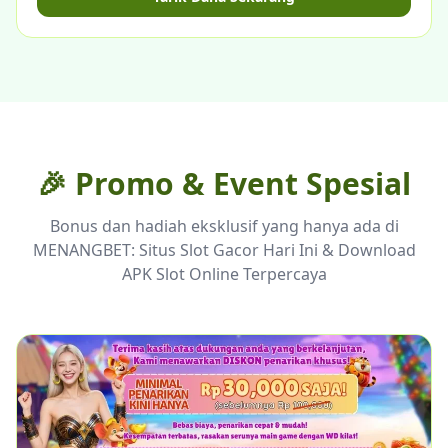
🎉 Promo &
Event
Spesial
Bonus dan hadiah eksklusif yang hanya ada di
MENANGBET: Situs Slot Gacor Hari Ini & Download
APK Slot Online Terpercaya