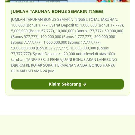
JUMLAH TARUHAN BONUS SEMAKIN TINGGI
JUMLAH TARUHAN BONUS SEMAKIN TINGGI. TOTAL TARUHAN:
100,000 (Bonus 1,777, Syarat Deposit 0), 1,000,000 (Bonus 17,777),
5,000,000 (Bonus 57,777), 10,000,000 (Bonus 177,777), 50,000,000
(Bonus 577,777), 100,000,000 (Bonus 1,777,777), 500,000,000
(Bonus 7,777,777), 1,000,000,000 (Bonus 17,777,777),
5,000,000,000 (Bonus 57,777,777), 10,000,000,000 (Bonus
77,777,777). Syarat Deposit >= 20,000 untuk level di atas 100k
taruhan. TANPA PERLU PENGAJUAN! BONUS AKAN LANGSUNG
DIKIRIM KE KOTAK SURAT PERMAINAN ANDA. BONUS HANYA
BERLAKU SELAMA 24 JAM.
Klaim Sekarang →