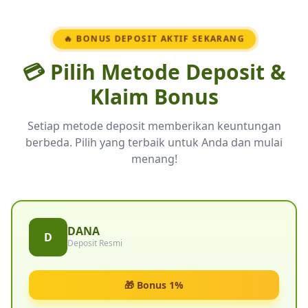
🔥 BONUS DEPOSIT AKTIF SEKARANG
💳 Pilih Metode
Deposit
&
Klaim Bonus
Setiap metode deposit memberikan keuntungan
berbeda. Pilih yang terbaik untuk Anda dan mulai
menang!
DANA
D
Deposit Resmi
🎁 Bonus 1%