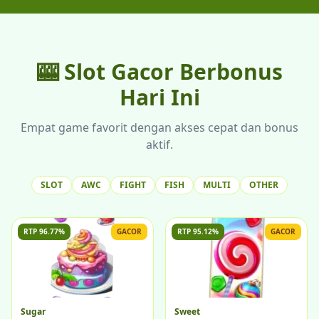
🎰 Slot
Gacor
Berbonus
Hari Ini
Empat game favorit dengan akses cepat dan bonus
aktif.
SLOT
AWC
FIGHT
FISH
MULTI
OTHER
RTP 96.77%
GACOR
RTP 95.12%
GACOR
Sugar
Sweet