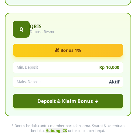
QRIS
Q
Deposit Resmi
🎁 Bonus 1%
Rp 10,000
Min. Deposit
Aktif
Maks. Deposit
Deposit & Klaim Bonus →
* Bonus berlaku untuk member baru dan lama. Syarat & ketentuan
berlaku.
Hubungi CS
untuk info lebih lanjut.