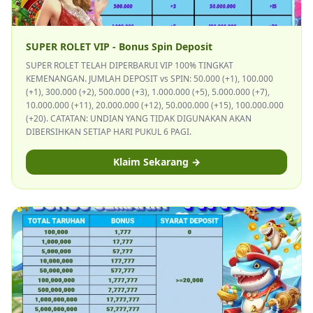
SUPER ROLET VIP - Bonus Spin Deposit
SUPER ROLET TELAH DIPERBARUI VIP 100% TINGKAT
KEMENANGAN. JUMLAH DEPOSIT vs SPIN: 50.000 (+1), 100.000
(+1), 300.000 (+2), 500.000 (+3), 1.000.000 (+5), 5.000.000 (+7),
10.000.000 (+11), 20.000.000 (+12), 50.000.000 (+15), 100.000.000
(+20). CATATAN: UNDIAN YANG TIDAK DIGUNAKAN AKAN
DIBERSIHKAN SETIAP HARI PUKUL 6 PAGI.
Klaim Sekarang →