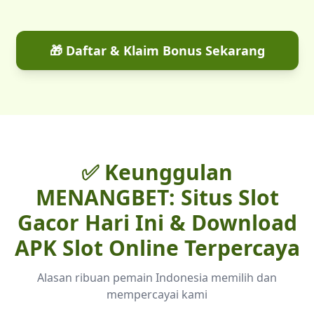
🎁 Daftar & Klaim Bonus Sekarang
✅ Keunggulan
MENANGBET: Situs Slot
Gacor Hari Ini & Download
APK Slot Online Terpercaya
Alasan ribuan pemain Indonesia memilih dan
mempercayai kami