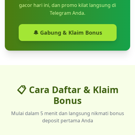
gacor hari ini, dan promo kilat langsung di
Telegram Anda.
🔔 Gabung & Klaim Bonus
📋 Cara
Daftar & Klaim
Bonus
Mulai dalam 5 menit dan langsung nikmati bonus
deposit pertama Anda