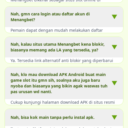
Indonesia dengan banyak pilihan game slot gacor dan
sistem keamanan yang cukup tinggi, jadi jangan cuma
Nah, gmn cara login atau daftar akun di
▼
lihat promonya saja. Bonusnya memang terlihat
Menangbet?
menarik dan layanan pelanggan tersedia 24 jam, tapi
Pemain dapat dengan mudah melakukan daftar
syarat bonus tetap perlu dicek pelan-pelan karena
melalui tombol registrasi di situs resmi. Kalau sudah
respons CS biasanya baru benar-benar terasa saat ada
punya akun, tinggal pakai menu login supaya akses ke
masalah.
Nah, kalau situs utama Menangbet kena blokir,
▼
semua permainan yang tersedia jadi lebih cepat.
biasanya memang ada LA yang tersedia, ya?
Ya. Tersedia link alternatif anti blokir yang diperbarui
tiap hari supaya member tetap bisa masuk ke akun
dan main game favorit tanpa gangguan koneksi
Nah, klo mau download APK Android buat main
internet.
game slot itu gmn sih, soalnya aku juga baru
▼
nyoba dan biasanya yang bikin agak waswas tuh
pas urusan wd nanti.
Cukup kunjungi halaman download APK di situs resmi
Menangbet. Ikuti panduan instalasi untuk perangkat
Android Anda, agar pengalaman bermain jauh lebih
▼
Nah, bisa kok main tanpa perlu instal apk.
lancar dan responsif dibandingkan browser.