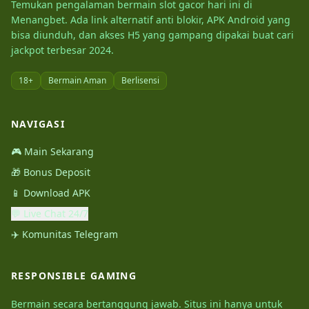
Temukan pengalaman bermain slot gacor hari ini di
Menangbet. Ada link alternatif anti blokir, APK Android yang
bisa diunduh, dan akses H5 yang gampang dipakai buat cari
jackpot terbesar 2024.
18+
Bermain Aman
Berlisensi
NAVIGASI
🎮 Main Sekarang
🎁 Bonus Deposit
📱 Download APK
💬 Live Chat 24/7
✈️ Komunitas Telegram
RESPONSIBLE GAMING
Bermain secara bertanggung jawab. Situs ini hanya untuk