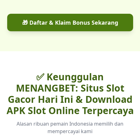
🎁 Daftar & Klaim Bonus Sekarang
✅ Keunggulan
MENANGBET: Situs Slot
Gacor Hari Ini & Download
APK Slot Online Terpercaya
Alasan ribuan pemain Indonesia memilih dan
mempercayai kami