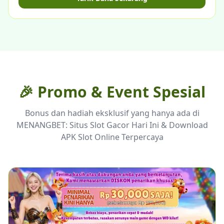
🎉 Promo &
Event
Spesial
Bonus dan hadiah eksklusif yang hanya ada di
MENANGBET: Situs Slot Gacor Hari Ini & Download
APK Slot Online Terpercaya