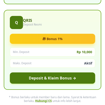
QRIS
Q
Deposit Resmi
🎁 Bonus 1%
Rp 10,000
Min. Deposit
Aktif
Maks. Deposit
Deposit & Klaim Bonus →
* Bonus berlaku untuk member baru dan lama. Syarat & ketentuan
berlaku.
Hubungi CS
untuk info lebih lanjut.