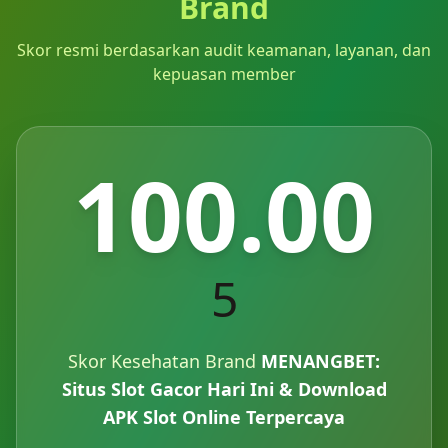
Brand
Skor resmi berdasarkan audit keamanan, layanan, dan
kepuasan member
100.00
5
Skor Kesehatan Brand
MENANGBET:
Situs Slot Gacor Hari Ini & Download
APK Slot Online Terpercaya