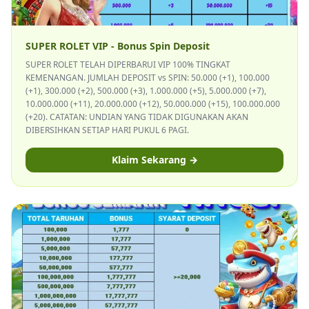
SUPER ROLET VIP - Bonus Spin Deposit
SUPER ROLET TELAH DIPERBARUI VIP 100% TINGKAT
KEMENANGAN. JUMLAH DEPOSIT vs SPIN: 50.000 (+1), 100.000
(+1), 300.000 (+2), 500.000 (+3), 1.000.000 (+5), 5.000.000 (+7),
10.000.000 (+11), 20.000.000 (+12), 50.000.000 (+15), 100.000.000
(+20). CATATAN: UNDIAN YANG TIDAK DIGUNAKAN AKAN
DIBERSIHKAN SETIAP HARI PUKUL 6 PAGI.
Klaim Sekarang →