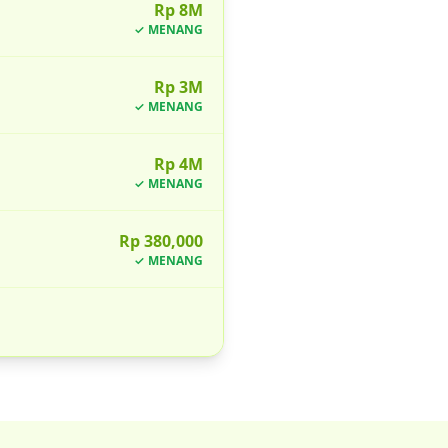
Rp 8M
✓ MENANG
Rp 3M
✓ MENANG
Rp 4M
✓ MENANG
Rp 380,000
✓ MENANG