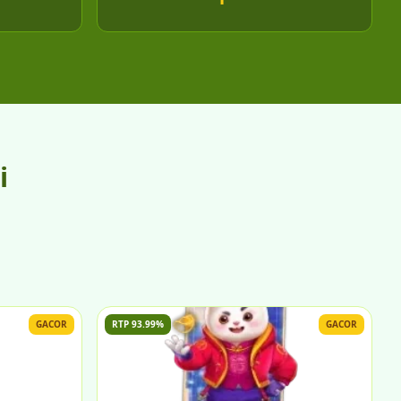
i
GACOR
RTP 93.99%
GACOR