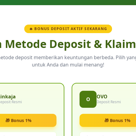
🔥 BONUS DEPOSIT AKTIF SEKARANG
ih Metode
Deposit
& Klaim
metode deposit memberikan keuntungan berbeda. Pilih yang
untuk Anda dan mulai menang!
Linkaja
OVO
O
eposit Resmi
Deposit Resmi
🎁 Bonus 1%
🎁 Bonus 1%