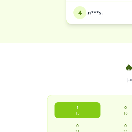
4
.n***s.

J
1
0
15
16
0
0
21
22