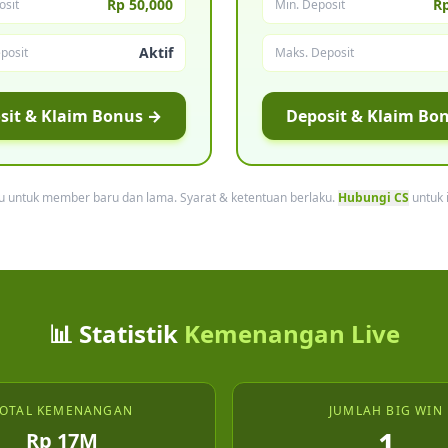
Rp 50,000
Rp
osit
Min. Deposit
Aktif
posit
Maks. Deposit
sit & Klaim Bonus →
Deposit & Klaim Bo
u untuk member baru dan lama. Syarat & ketentuan berlaku.
Hubungi CS
untuk i
📊 Statistik
Kemenangan Live
OTAL KEMENANGAN
JUMLAH BIG WIN
1
Rp 17M