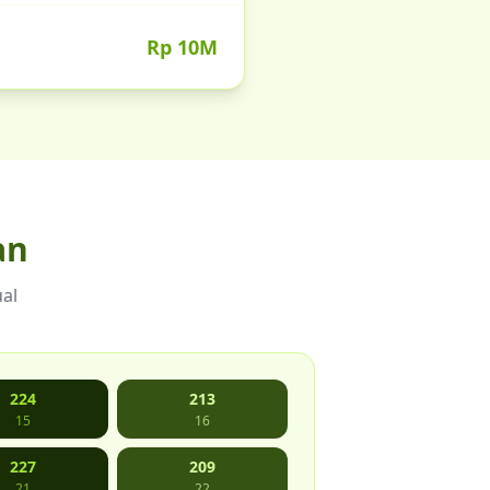
Rp 10M
an
al
224
213
15
16
227
209
21
22