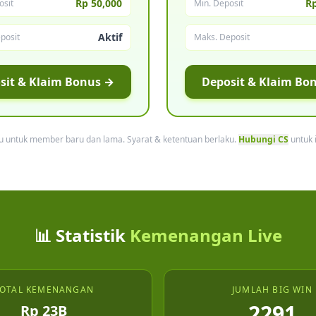
Rp 50,000
Rp
osit
Min. Deposit
Aktif
posit
Maks. Deposit
sit & Klaim Bonus →
Deposit & Klaim Bo
u untuk member baru dan lama. Syarat & ketentuan berlaku.
Hubungi CS
untuk i
📊 Statistik
Kemenangan Live
OTAL KEMENANGAN
JUMLAH BIG WIN
2291
Rp 23B