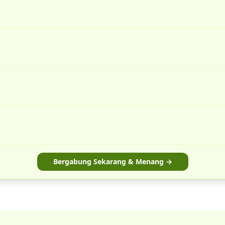
Bergabung Sekarang & Menang →