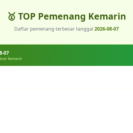
🥇 TOP Pemenang
Kemarin
Daftar pemenang terbesar tanggal
2026-08-07
8-07
esar kemarin