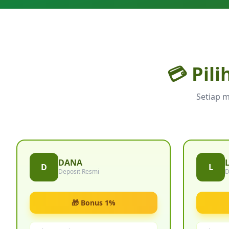
💳 Pil
Setiap 
DANA
D
L
Deposit Resmi
D
🎁 Bonus 1%