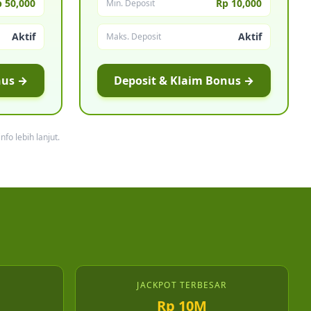
 50,000
Rp 10,000
Min. Deposit
Aktif
Aktif
Maks. Deposit
nus →
Deposit & Klaim Bonus →
nfo lebih lanjut.
JACKPOT TERBESAR
Rp 10M