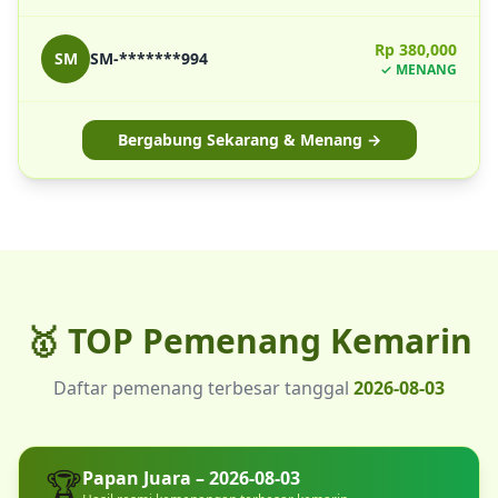
Rp 380,000
SM
SM-*******994
✓ MENANG
Bergabung Sekarang & Menang →
🥇 TOP Pemenang
Kemarin
Daftar pemenang terbesar tanggal
2026-08-03
🏆
Papan Juara – 2026-08-03