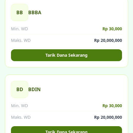
BB
BBBA
Min. WD
Rp 30,000
Maks. WD
Rp 20,000,000
Tarik Dana Sekarang
BD
BDIN
Min. WD
Rp 30,000
Maks. WD
Rp 20,000,000
Tarik Dana Sekarang