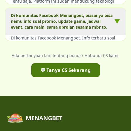
Tentu saja. Platform ini sudah mendukung teknologi
H5, jadi pemain bisa langsung main lewat browser
ponsel (Mobile Web) tanpa perlu download atau instal
Di komunitas Facebook Menangbet, biasanya bisa
▼
aplikasi tambahan.
nemu info soal promo, update game, jadwal
event, cara main, sama obrolan sesama mbr to.
Di komunitas Facebook Menangbet. Info terbaru soal
bocoran slot gacor hari ini, jadwal event jackpot, dan
promo bonus khusus buat member setia memang ada,
Ada pertanyaan lain tentang bonus? Hubungi CS kami.
tapi bagian syarat bonusnya tetap harus dicek pelan-
pelan dulu.
💬 Tanya CS Sekarang
MENANGBET