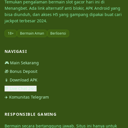
Temukan pengalaman bermain slot gacor hari ini di
Menangbet. Ada link alternatif anti blokir, APK Android yang
bisa diunduh, dan akses H5 yang gampang dipakai buat cari
jackpot terbesar 2024.
18+
Bermain Aman
Berlisensi
NAVIGASI
🎮 Main Sekarang
🎁 Bonus Deposit
📱 Download APK
💬 Live Chat 24/7
✈️ Komunitas Telegram
RESPONSIBLE GAMING
Bermain secara bertanggung jawab. Situs ini hanya untuk