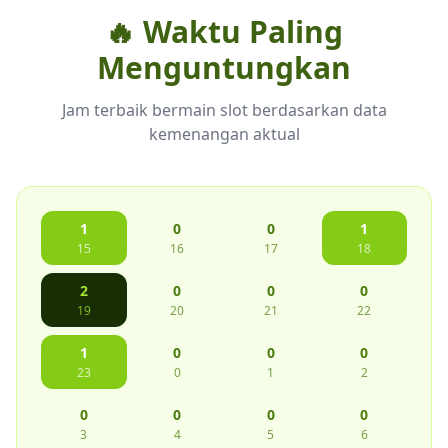
🔥 Waktu Paling
Menguntungkan
Jam terbaik bermain slot berdasarkan data
kemenangan aktual
1
0
0
1
15
16
17
18
2
0
0
0
19
20
21
22
1
0
0
0
23
0
1
2
0
0
0
0
3
4
5
6