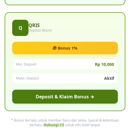
QRIS
Q
Deposit Resmi
🎁 Bonus 1%
Rp 10,000
Min. Deposit
Aktif
Maks. Deposit
Deposit & Klaim Bonus →
* Bonus berlaku untuk member baru dan lama. Syarat & ketentuan
berlaku.
Hubungi CS
untuk info lebih lanjut.