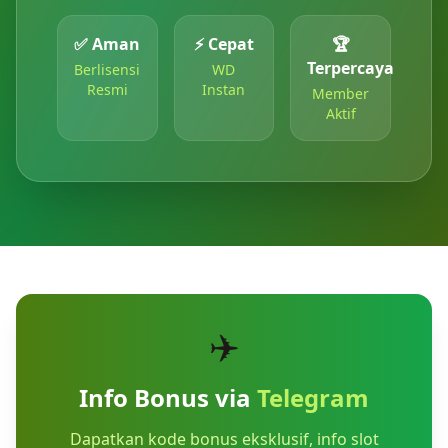
✅ Aman
⚡ Cepat
🏆
Terpercaya
Berlisensi
WD
Resmi
Instan
Member
Aktif
✈️
Info Bonus via
Telegram
Dapatkan kode bonus eksklusif, info slot