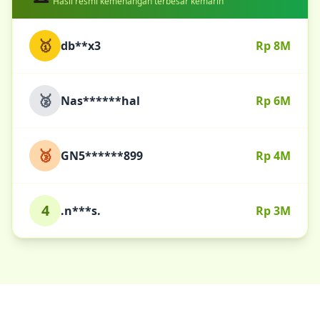
Hasil resmi kemenangan terbesar kemarin
🥇
db**x3
Rp 8M
🥈
Nas******hal
Rp 6M
🥉
GN5******899
Rp 4M
4
.n***s.
Rp 3M