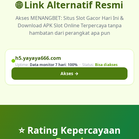
🌐 Link Alternatif
Resmi
Akses MENANGBET: Situs Slot Gacor Hari Ini &
Download APK Slot Online Terpercaya tanpa
hambatan dari perangkat apa pun
h5.yayaya666.com
Uptime:
Data monitor 7 hari: 100%
· Status:
Bisa diakses
Akses →
⭐ Rating Kepercayaan