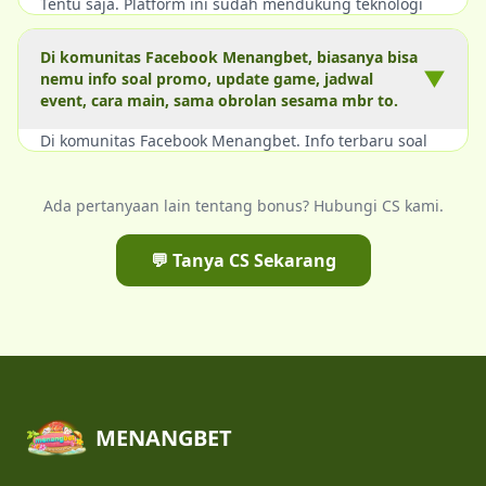
Tentu saja. Platform ini sudah mendukung teknologi
H5, jadi pemain bisa langsung main lewat browser
ponsel (Mobile Web) tanpa perlu download atau instal
Di komunitas Facebook Menangbet, biasanya bisa
▼
aplikasi tambahan.
nemu info soal promo, update game, jadwal
event, cara main, sama obrolan sesama mbr to.
Di komunitas Facebook Menangbet. Info terbaru soal
bocoran slot gacor hari ini, jadwal event jackpot, dan
promo bonus khusus buat member setia memang ada,
Ada pertanyaan lain tentang bonus? Hubungi CS kami.
tapi bagian syarat bonusnya tetap harus dicek pelan-
pelan dulu.
💬 Tanya CS Sekarang
MENANGBET