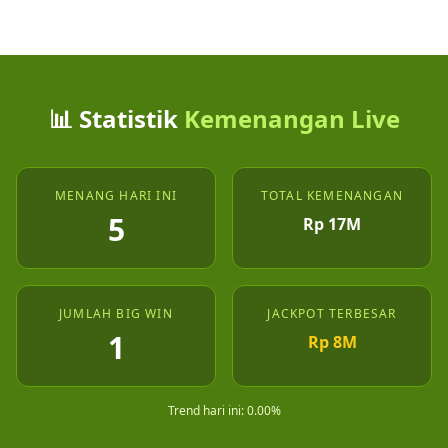
📊 Statistik
Kemenangan Live
MENANG HARI INI
TOTAL KEMENANGAN
5
Rp 17M
JUMLAH BIG WIN
JACKPOT TERBESAR
1
Rp 8M
Trend hari ini: 0.00%