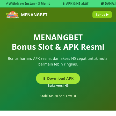
Withdraw Instan < 3 Menit
📱 APK & H5 aktif
🎁
DANA
: Bonus
MENANGBET
Bonus ▶
MENANGBET
Bonus Slot & APK Resmi
Bonus harian, APK resmi, dan akses H5 cepat untuk mulai
bermain lebih ringkas.
📱 Download APK
Buka versi H5
Stabilitas 30 hari: Low · 0