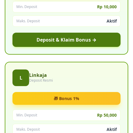
Rp 10,000
Min. Deposit
Aktif
Maks. Deposit
Deposit & Klaim Bonus →
Linkaja
L
Deposit Resmi
🎁 Bonus 1%
Rp 50,000
Min. Deposit
Aktif
Maks. Deposit