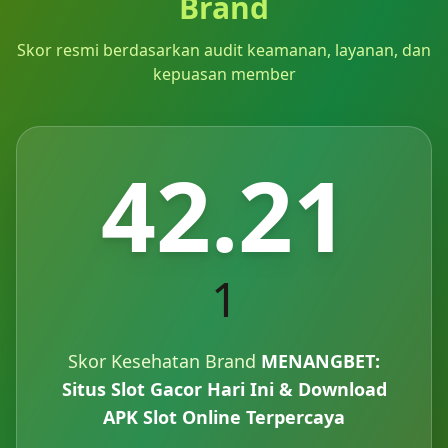
Brand
Skor resmi berdasarkan audit keamanan, layanan, dan
kepuasan member
42.21
1
Skor Kesehatan Brand
MENANGBET:
Situs Slot Gacor Hari Ini & Download
APK Slot Online Terpercaya