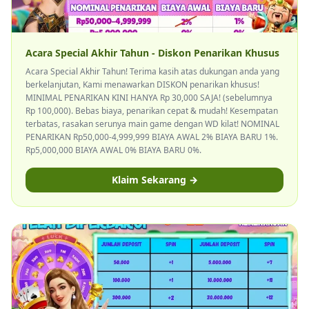
Acara Special Akhir Tahun - Diskon Penarikan Khusus
Acara Special Akhir Tahun! Terima kasih atas dukungan anda yang
berkelanjutan, Kami menawarkan DISKON penarikan khusus!
MINIMAL PENARIKAN KINI HANYA Rp 30,000 SAJA! (sebelumnya
Rp 100,000). Bebas biaya, penarikan cepat & mudah! Kesempatan
terbatas, rasakan serunya main game dengan WD kilat! NOMINAL
PENARIKAN Rp50,000-4,999,999 BIAYA AWAL 2% BIAYA BARU 1%.
Rp5,000,000 BIAYA AWAL 0% BIAYA BARU 0%.
Klaim Sekarang →