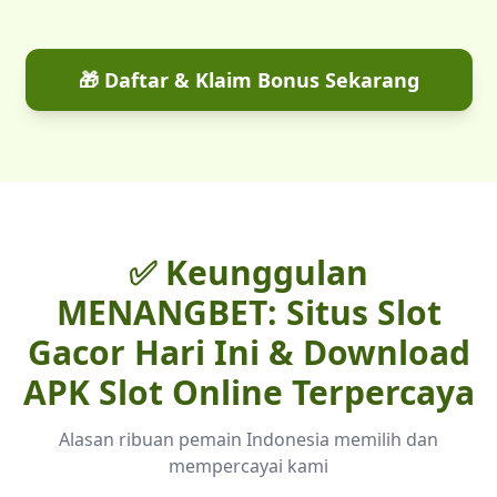
🎁 Daftar & Klaim Bonus Sekarang
✅ Keunggulan
MENANGBET: Situs Slot
Gacor Hari Ini & Download
APK Slot Online Terpercaya
Alasan ribuan pemain Indonesia memilih dan
mempercayai kami