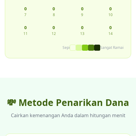
0
0
0
0
7
8
9
10
0
0
0
0
11
12
13
14
Sepi
Sangat Ramai
💸 Metode
Penarikan Dana
Cairkan kemenangan Anda dalam hitungan menit