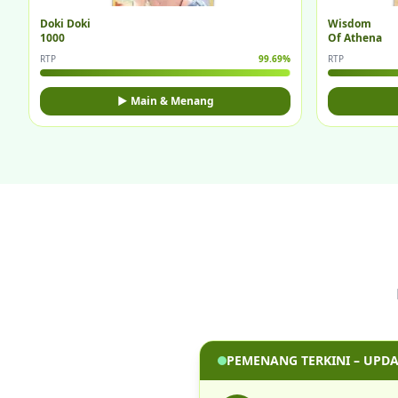
Doki Doki
Wisdom
1000
Of Athena
RTP
99.69%
RTP
▶ Main & Menang
PEMENANG TERKINI – UPDA