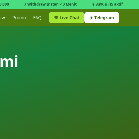
⚡ Withdraw Instan < 3 Menit
📱 APK & H5 aktif
aw
Promo
FAQ
💬 Live Chat
✈️ Telegram
smi