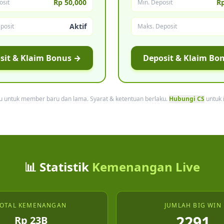
Rp 50,000
Rp
osit
Min. Deposit
Aktif
posit
Maks. Deposit
sit & Klaim Bonus →
Deposit & Klaim Bo
u untuk member baru dan lama. Syarat & ketentuan berlaku.
Hubungi CS
untuk i
📊 Statistik
Kemenangan Live
OTAL KEMENANGAN
JUMLAH BIG WIN
2291
Rp 23B