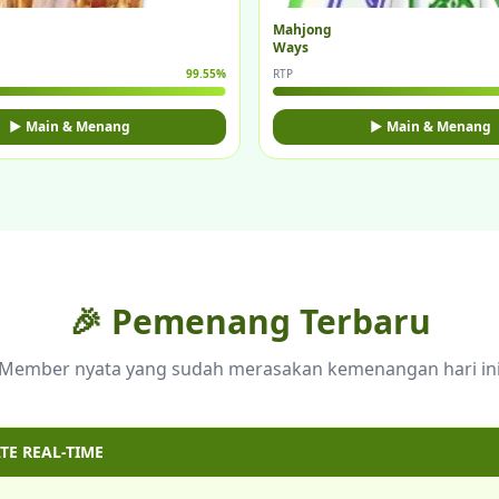
Mahjong
Ways
99.55%
RTP
▶ Main & Menang
▶ Main & Menang
🎉 Pemenang
Terbaru
Member nyata yang sudah merasakan kemenangan hari in
TE REAL-TIME