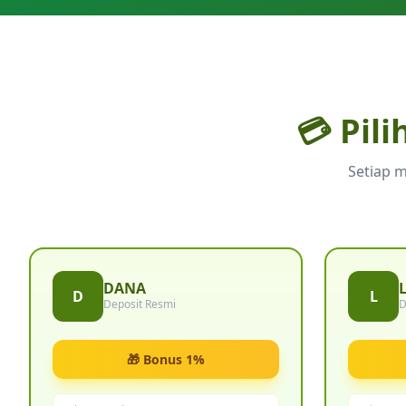
💳 Pil
Setiap 
DANA
D
L
Deposit Resmi
D
🎁 Bonus 1%