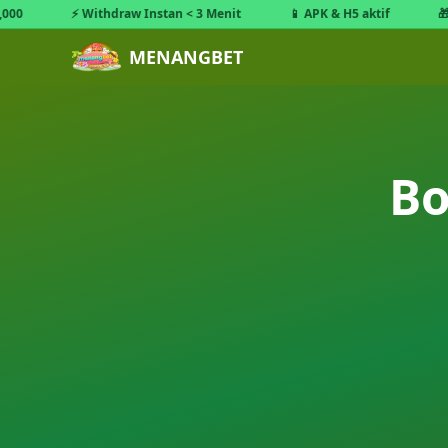
⚡ Withdraw Instan < 3 Menit
📱 APK & H5 aktif
🎁
DAN
MENANGBET
Bo