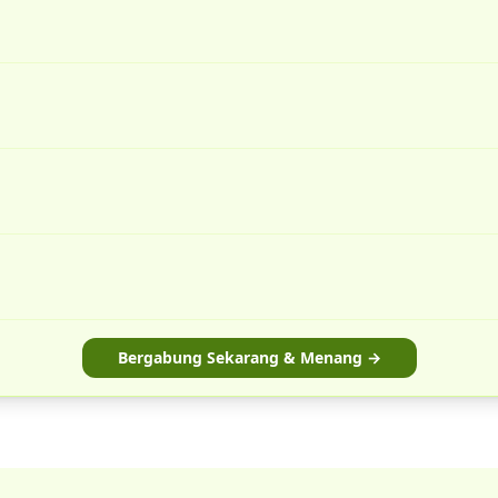
Bergabung Sekarang & Menang →