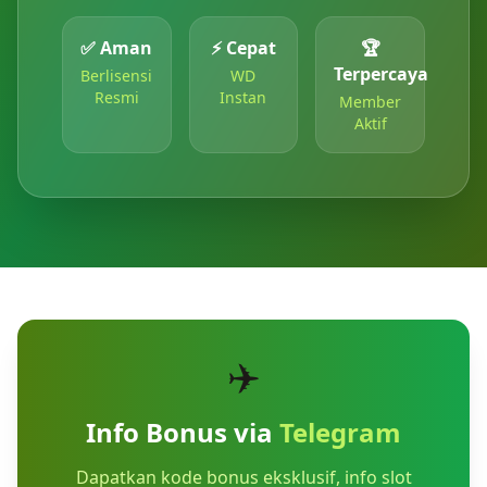
✅ Aman
⚡ Cepat
🏆
Terpercaya
Berlisensi
WD
Resmi
Instan
Member
Aktif
✈️
Info Bonus via
Telegram
Dapatkan kode bonus eksklusif, info slot