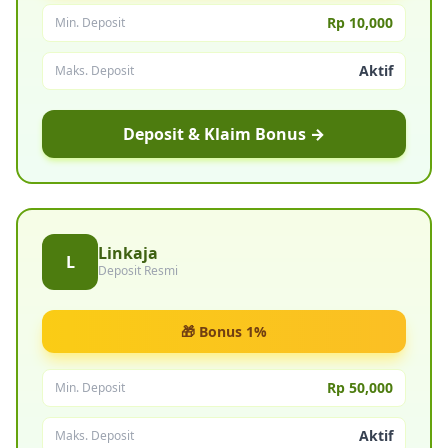
Rp 10,000
Min. Deposit
Aktif
Maks. Deposit
Deposit & Klaim Bonus →
Linkaja
L
Deposit Resmi
🎁 Bonus 1%
Rp 50,000
Min. Deposit
Aktif
Maks. Deposit