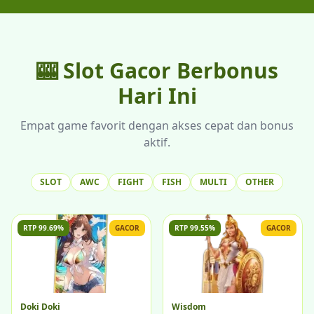
🎰 Slot
Gacor
Berbonus
Hari Ini
Empat game favorit dengan akses cepat dan bonus
aktif.
SLOT
AWC
FIGHT
FISH
MULTI
OTHER
RTP 99.69%
GACOR
RTP 99.55%
GACOR
Doki Doki
Wisdom