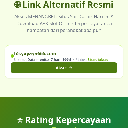
🌐 Link Alternatif
Resmi
Akses MENANGBET: Situs Slot Gacor Hari Ini &
Download APK Slot Online Terpercaya tanpa
hambatan dari perangkat apa pun
h5.yayaya666.com
Uptime:
Data monitor 7 hari: 100%
· Status:
Bisa diakses
Akses →
⭐ Rating Kepercayaan