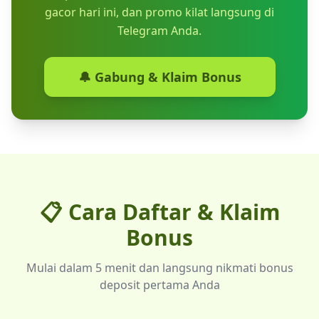
gacor hari ini, dan promo kilat langsung di
Telegram Anda.
🔔 Gabung & Klaim Bonus
📋 Cara
Daftar & Klaim
Bonus
Mulai dalam 5 menit dan langsung nikmati bonus
deposit pertama Anda