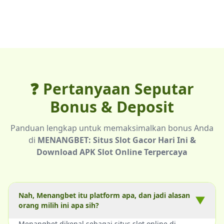
❓ Pertanyaan Seputar
Bonus & Deposit
Panduan lengkap untuk memaksimalkan bonus Anda
di
MENANGBET: Situs Slot Gacor Hari Ini &
Download APK Slot Online Terpercaya
Nah, Menangbet itu platform apa, dan jadi alasan
▼
orang milih ini apa sih?
Menangbet dikenal sebagai situs slot online di