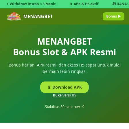
Withdraw Instan < 3 Menit
📱 APK & H5 aktif
🎁
DANA
: Bonus
MENANGBET
Bonus ▶
MENANGBET
Bonus Slot & APK Resmi
Bonus harian, APK resmi, dan akses H5 cepat untuk mulai
bermain lebih ringkas.
📱 Download APK
Buka versi H5
Stabilitas 30 hari: Low · 0