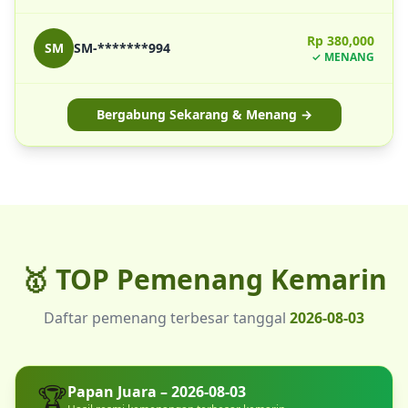
Rp 380,000
SM
SM-*******994
✓ MENANG
Bergabung Sekarang & Menang →
🥇 TOP Pemenang
Kemarin
Daftar pemenang terbesar tanggal
2026-08-03
🏆
Papan Juara – 2026-08-03