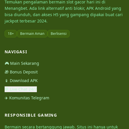
Temukan pengalaman bermain slot gacor hari ini di
Menangbet. Ada link alternatif anti blokir, APK Android yang
bisa diunduh, dan akses H5 yang gampang dipakai buat cari
jackpot terbesar 2024.
18+
Bermain Aman
Berlisensi
NAVIGASI
🎮 Main Sekarang
🎁 Bonus Deposit
📱 Download APK
💬 Live Chat 24/7
✈️ Komunitas Telegram
RESPONSIBLE GAMING
Bermain secara bertanggung jawab. Situs ini hanya untuk