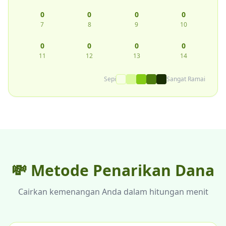
0
0
0
0
7
8
9
10
0
0
0
0
11
12
13
14
Sepi
Sangat Ramai
💸 Metode
Penarikan Dana
Cairkan kemenangan Anda dalam hitungan menit