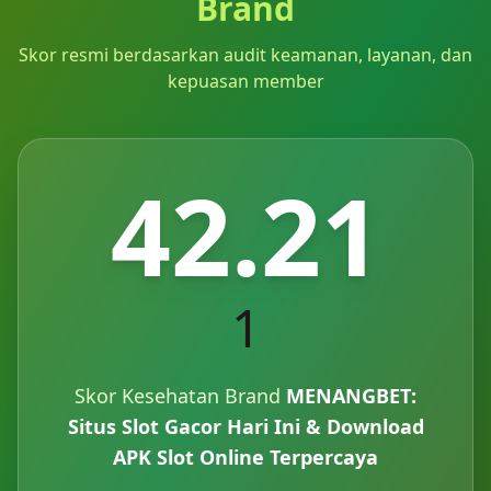
Brand
Skor resmi berdasarkan audit keamanan, layanan, dan
kepuasan member
42.21
1
Skor Kesehatan Brand
MENANGBET:
Situs Slot Gacor Hari Ini & Download
APK Slot Online Terpercaya