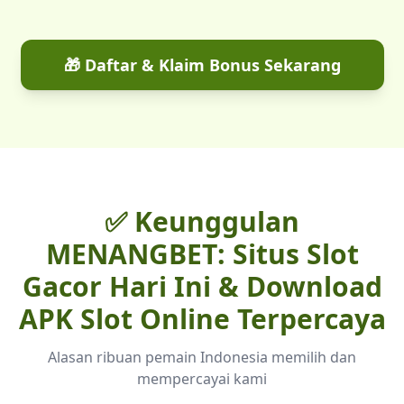
🎁 Daftar & Klaim Bonus Sekarang
✅ Keunggulan
MENANGBET: Situs Slot
Gacor Hari Ini & Download
APK Slot Online Terpercaya
Alasan ribuan pemain Indonesia memilih dan
mempercayai kami