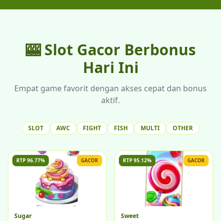
🎰 Slot
Gacor
Berbonus
Hari Ini
Empat game favorit dengan akses cepat dan bonus
aktif.
SLOT
AWC
FIGHT
FISH
MULTI
OTHER
RTP 96.77%
GACOR
RTP 95.12%
GACOR
Sugar
Sweet