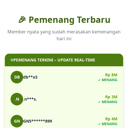
🎉 Pemenang
Terbaru
Member nyata yang sudah merasakan kemenangan
hari ini
PEMENANG TERKINI – UPDATE REAL-TIME
Rp 8M
DB
db**x3
✓ MENANG
Rp 3M
.N
.n***s.
✓ MENANG
Rp 4M
GN
GN5******899
✓ MENANG