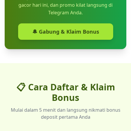
gacor hari ini, dan promo kilat langsung di
Telegram Anda.
🔔 Gabung & Klaim Bonus
📋 Cara
Daftar & Klaim
Bonus
Mulai dalam 5 menit dan langsung nikmati bonus
deposit pertama Anda