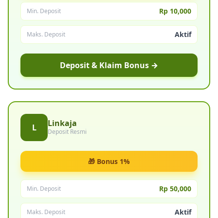
Rp 10,000
Min. Deposit
Aktif
Maks. Deposit
Deposit & Klaim Bonus →
Linkaja
L
Deposit Resmi
🎁 Bonus 1%
Rp 50,000
Min. Deposit
Aktif
Maks. Deposit