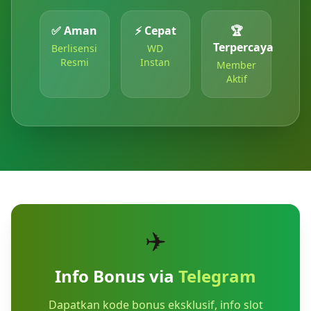
✅ Aman
⚡ Cepat
🏆
Terpercaya
Berlisensi
WD
Resmi
Instan
Member
Aktif
✈️
Info Bonus via
Telegram
Dapatkan kode bonus eksklusif, info slot