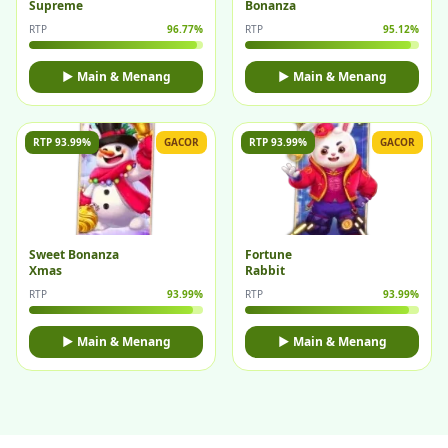
Supreme
Bonanza
RTP
96.77%
RTP
95.12%
▶ Main & Menang
▶ Main & Menang
RTP 93.99%
GACOR
RTP 93.99%
GACOR
Sweet Bonanza
Fortune
Xmas
Rabbit
RTP
93.99%
RTP
93.99%
▶ Main & Menang
▶ Main & Menang