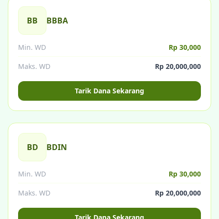
BB
BBBA
Min. WD
Rp 30,000
Maks. WD
Rp 20,000,000
Tarik Dana Sekarang
BD
BDIN
Min. WD
Rp 30,000
Maks. WD
Rp 20,000,000
Tarik Dana Sekarang