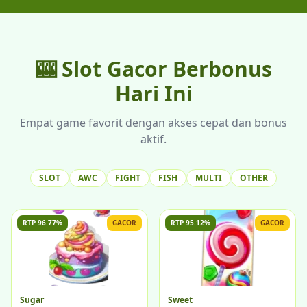
🎰 Slot
Gacor
Berbonus
Hari Ini
Empat game favorit dengan akses cepat dan bonus
aktif.
SLOT
AWC
FIGHT
FISH
MULTI
OTHER
RTP 96.77%
GACOR
RTP 95.12%
GACOR
Sugar
Sweet