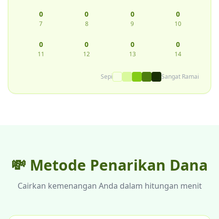
0
0
0
0
7
8
9
10
0
0
0
0
11
12
13
14
Sepi
Sangat Ramai
💸 Metode
Penarikan Dana
Cairkan kemenangan Anda dalam hitungan menit