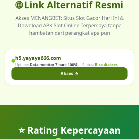
🌐 Link Alternatif
Resmi
Akses MENANGBET: Situs Slot Gacor Hari Ini &
Download APK Slot Online Terpercaya tanpa
hambatan dari perangkat apa pun
h5.yayaya666.com
Uptime:
Data monitor 7 hari: 100%
· Status:
Bisa diakses
Akses →
⭐ Rating Kepercayaan