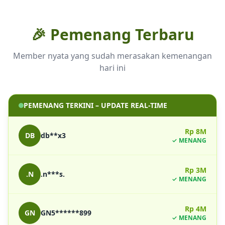
🎉 Pemenang
Terbaru
Member nyata yang sudah merasakan kemenangan
hari ini
PEMENANG TERKINI – UPDATE REAL-TIME
Rp 8M
DB
db**x3
✓ MENANG
Rp 3M
.N
.n***s.
✓ MENANG
Rp 4M
GN
GN5******899
✓ MENANG