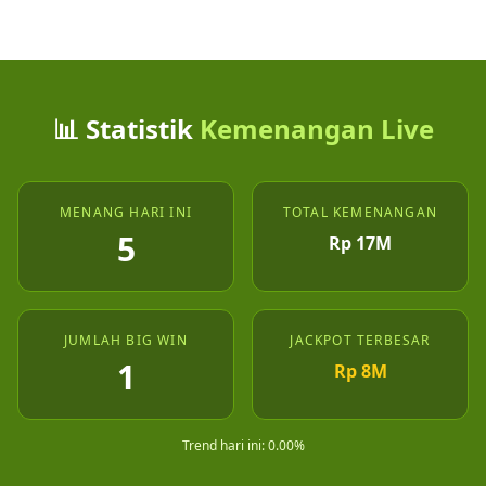
📊 Statistik
Kemenangan Live
MENANG HARI INI
TOTAL KEMENANGAN
5
Rp 17M
JUMLAH BIG WIN
JACKPOT TERBESAR
1
Rp 8M
Trend hari ini: 0.00%