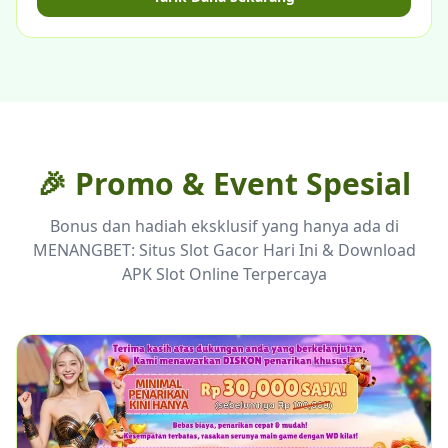
🎉 Promo &
Event
Spesial
Bonus dan hadiah eksklusif yang hanya ada di
MENANGBET: Situs Slot Gacor Hari Ini & Download
APK Slot Online Terpercaya