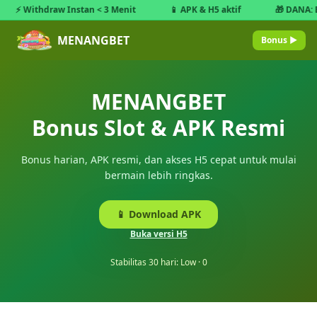
Withdraw Instan < 3 Menit
📱 APK & H5 aktif
🎁
DANA
: Bonus
MENANGBET
Bonus ▶
MENANGBET
Bonus Slot & APK Resmi
Bonus harian, APK resmi, dan akses H5 cepat untuk mulai
bermain lebih ringkas.
📱 Download APK
Buka versi H5
Stabilitas 30 hari: Low · 0