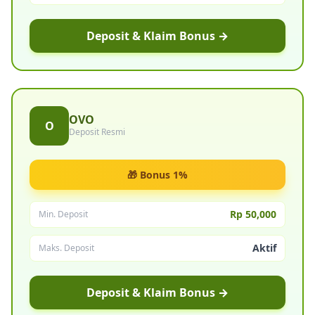
Deposit & Klaim Bonus →
OVO
O
Deposit Resmi
🎁 Bonus 1%
Rp 50,000
Min. Deposit
Aktif
Maks. Deposit
Deposit & Klaim Bonus →