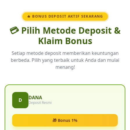
🔥 BONUS DEPOSIT AKTIF SEKARANG
💳 Pilih Metode
Deposit
&
Klaim Bonus
Setiap metode deposit memberikan keuntungan
berbeda. Pilih yang terbaik untuk Anda dan mulai
menang!
DANA
D
Deposit Resmi
🎁 Bonus 1%