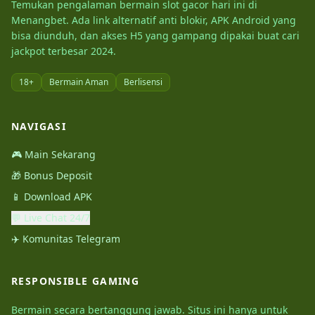
Temukan pengalaman bermain slot gacor hari ini di
Menangbet. Ada link alternatif anti blokir, APK Android yang
bisa diunduh, dan akses H5 yang gampang dipakai buat cari
jackpot terbesar 2024.
18+
Bermain Aman
Berlisensi
NAVIGASI
🎮 Main Sekarang
🎁 Bonus Deposit
📱 Download APK
💬 Live Chat 24/7
✈️ Komunitas Telegram
RESPONSIBLE GAMING
Bermain secara bertanggung jawab. Situs ini hanya untuk