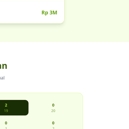
Rp 3M
an
al
2
0
19
20
0
0
1
2