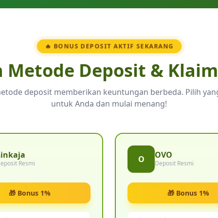
🔥 BONUS DEPOSIT AKTIF SEKARANG
ih Metode
Deposit
& Klaim
metode deposit memberikan keuntungan berbeda. Pilih yang
untuk Anda dan mulai menang!
Linkaja
OVO
O
eposit Resmi
Deposit Resmi
🎁 Bonus 1%
🎁 Bonus 1%