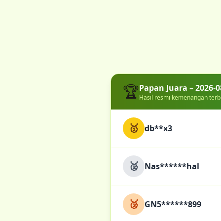
🏆
Papan Juara – 2026-0
Hasil resmi kemenangan terb
🥇
db**x3
🥈
Nas******hal
🥉
GN5******899