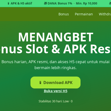
📱 APK & H5 aktif
🎁
DANA
: Bonus 1% · Min. Rp 10,000
🎁
Link
Bonus
Permainan
Withdr
MENANGBET
nus Slot & APK Re
Bonus harian, APK resmi, dan akses H5 cepat untuk mulai
bermain lebih ringkas.
📱 Download APK
Buka versi H5
Stabilitas 30 hari: Low · 0