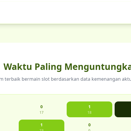
 Waktu Paling
Menguntungk
am terbaik bermain slot berdasarkan data kemenangan aktu
0
1
17
18
1
0
23
0