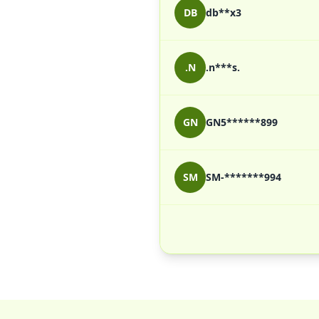
DB
db**x3
.N
.n***s.
GN
GN5******899
SM
SM-*******994