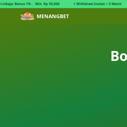
ja
: Bonus 1% · Min. Rp 50,000
⚡ Withdraw Instan < 3 Menit
MENANGBET
Bo