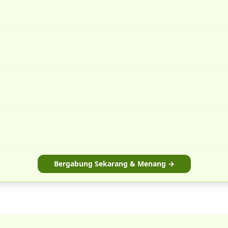
Bergabung Sekarang & Menang →