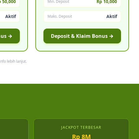
 50,000
Rp 10,000
Min. Deposit
Aktif
Aktif
Maks. Deposit
nus →
Deposit & Klaim Bonus →
nfo lebih lanjut.
JACKPOT TERBESAR
Rp 8M