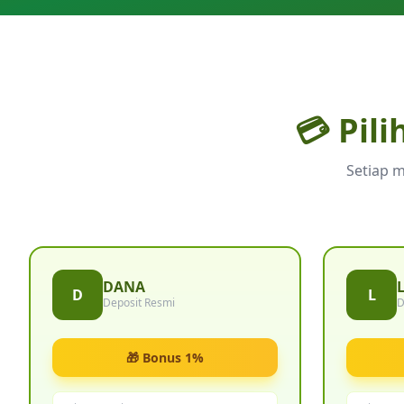
💳 Pil
Setiap 
DANA
D
L
Deposit Resmi
D
🎁 Bonus 1%