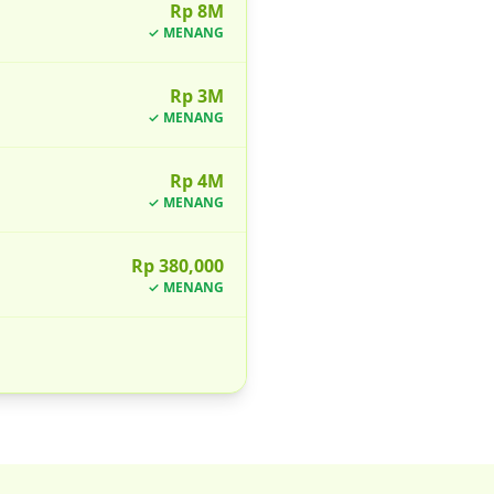
Rp 8M
✓ MENANG
Rp 3M
✓ MENANG
Rp 4M
✓ MENANG
Rp 380,000
✓ MENANG