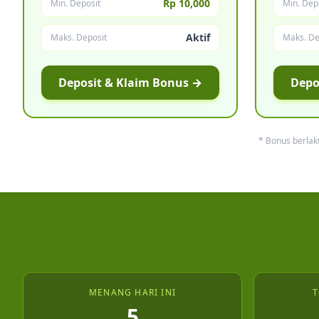
Rp 10,000
Min. Deposit
Min. Dep
Aktif
Maks. Deposit
Maks. De
Deposit & Klaim Bonus →
Depo
* Bonus berlak
MENANG HARI INI
T
5