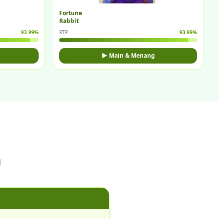
Fortune
Rabbit
93.99%
RTP
93.99%
▶ Main & Menang
i