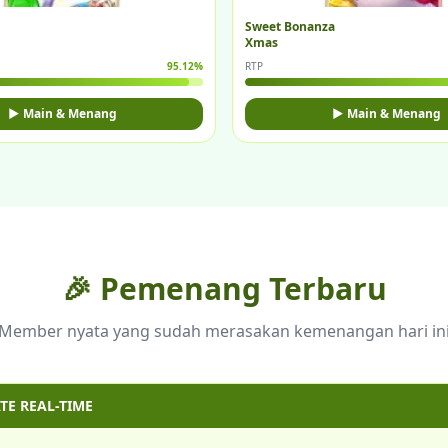
Sweet Bonanza
Xmas
95.12%
RTP
▶ Main & Menang
▶ Main & Menang
🎉 Pemenang
Terbaru
Member nyata yang sudah merasakan kemenangan hari in
TE REAL-TIME