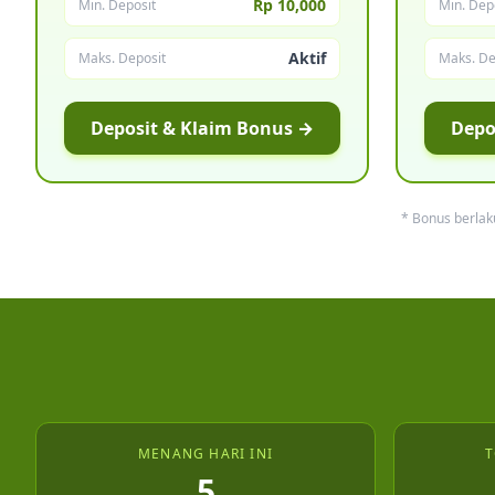
Rp 10,000
Min. Deposit
Min. Dep
Aktif
Maks. Deposit
Maks. De
Deposit & Klaim Bonus →
Depo
* Bonus berlak
MENANG HARI INI
T
5