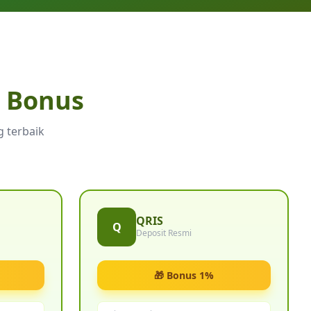
 Bonus
 terbaik
QRIS
Q
Deposit Resmi
🎁 Bonus 1%