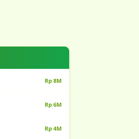
Rp 8M
Rp 6M
Rp 4M