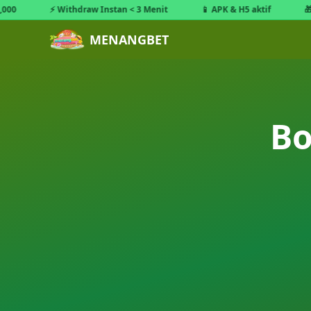
⚡ Withdraw Instan < 3 Menit
📱 APK & H5 aktif
🎁
DAN
MENANGBET
Bo