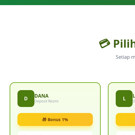
💳 Pil
Setiap 
DANA
D
L
Deposit Resmi
D
🎁 Bonus 1%