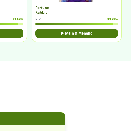
Fortune
Rabbit
93.99%
RTP
93.99%
▶ Main & Menang
i