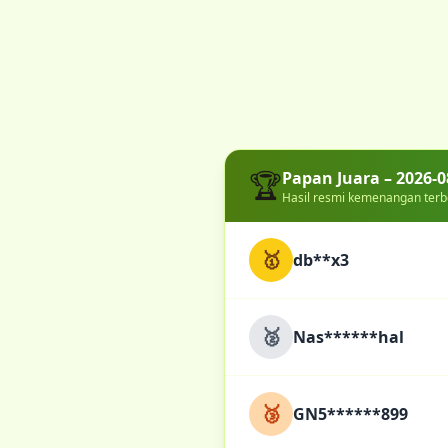
🏆
Papan Juara – 2026-0
Hasil resmi kemenangan terb
🥇
db**x3
🥈
Nas******hal
🥉
GN5******899