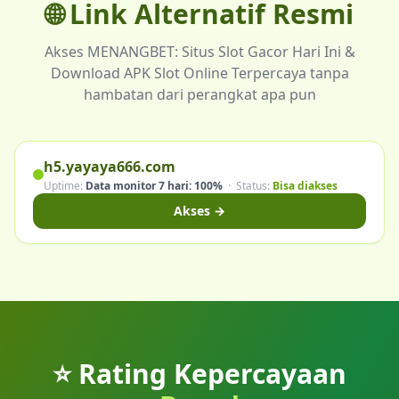
🌐 Link Alternatif
Resmi
Akses MENANGBET: Situs Slot Gacor Hari Ini &
Download APK Slot Online Terpercaya tanpa
hambatan dari perangkat apa pun
h5.yayaya666.com
Uptime:
Data monitor 7 hari: 100%
· Status:
Bisa diakses
Akses →
⭐ Rating Kepercayaan