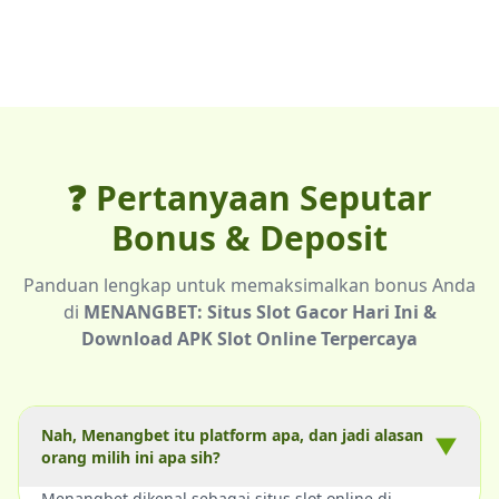
❓ Pertanyaan Seputar
Bonus & Deposit
Panduan lengkap untuk memaksimalkan bonus Anda
di
MENANGBET: Situs Slot Gacor Hari Ini &
Download APK Slot Online Terpercaya
Nah, Menangbet itu platform apa, dan jadi alasan
▼
orang milih ini apa sih?
Menangbet dikenal sebagai situs slot online di