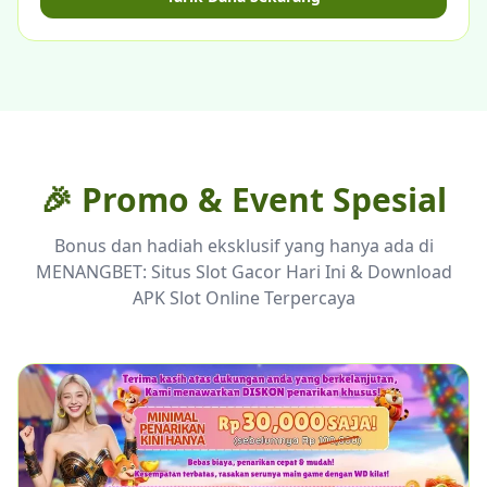
🎉 Promo &
Event
Spesial
Bonus dan hadiah eksklusif yang hanya ada di
MENANGBET: Situs Slot Gacor Hari Ini & Download
APK Slot Online Terpercaya