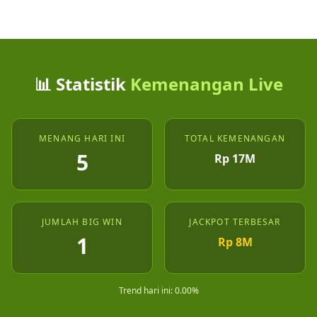
📊 Statistik
Kemenangan Live
MENANG HARI INI
TOTAL KEMENANGAN
5
Rp 17M
JUMLAH BIG WIN
JACKPOT TERBESAR
1
Rp 8M
Trend hari ini: 0.00%