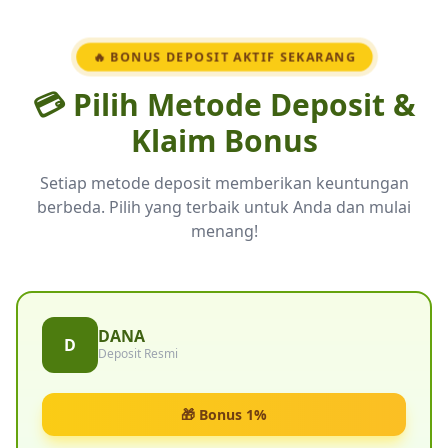
🔥 BONUS DEPOSIT AKTIF SEKARANG
💳 Pilih Metode
Deposit
&
Klaim Bonus
Setiap metode deposit memberikan keuntungan
berbeda. Pilih yang terbaik untuk Anda dan mulai
menang!
DANA
D
Deposit Resmi
🎁 Bonus 1%