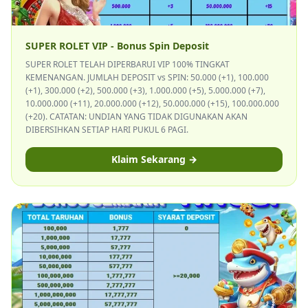
SUPER ROLET VIP - Bonus Spin Deposit
SUPER ROLET TELAH DIPERBARUI VIP 100% TINGKAT
KEMENANGAN. JUMLAH DEPOSIT vs SPIN: 50.000 (+1), 100.000
(+1), 300.000 (+2), 500.000 (+3), 1.000.000 (+5), 5.000.000 (+7),
10.000.000 (+11), 20.000.000 (+12), 50.000.000 (+15), 100.000.000
(+20). CATATAN: UNDIAN YANG TIDAK DIGUNAKAN AKAN
DIBERSIHKAN SETIAP HARI PUKUL 6 PAGI.
Klaim Sekarang →