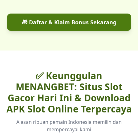
🎁 Daftar & Klaim Bonus Sekarang
✅ Keunggulan
MENANGBET: Situs Slot
Gacor Hari Ini & Download
APK Slot Online Terpercaya
Alasan ribuan pemain Indonesia memilih dan
mempercayai kami