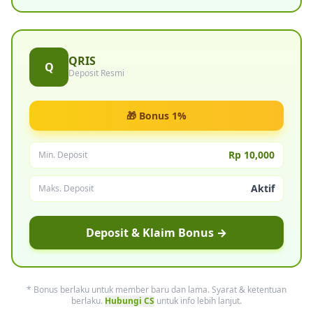
QRIS
Q
Deposit Resmi
🎁 Bonus 1%
Rp 10,000
Min. Deposit
Aktif
Maks. Deposit
Deposit & Klaim Bonus →
* Bonus berlaku untuk member baru dan lama. Syarat & ketentuan
berlaku.
Hubungi CS
untuk info lebih lanjut.