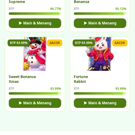
Supreme
Bonanza
RTP
96.77%
RTP
95.12%
▶ Main & Menang
▶ Main & Menang
RTP 93.99%
GACOR
RTP 93.99%
GACOR
Sweet Bonanza
Fortune
Xmas
Rabbit
RTP
93.99%
RTP
93.99%
▶ Main & Menang
▶ Main & Menang