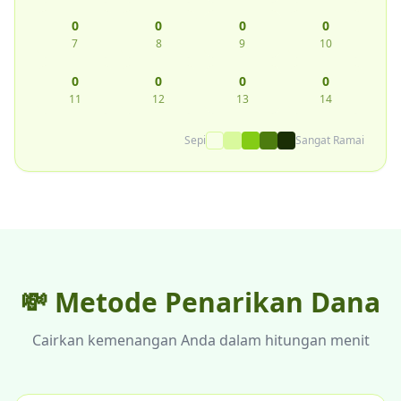
0
0
0
0
7
8
9
10
0
0
0
0
11
12
13
14
Sepi
Sangat Ramai
💸 Metode
Penarikan Dana
Cairkan kemenangan Anda dalam hitungan menit