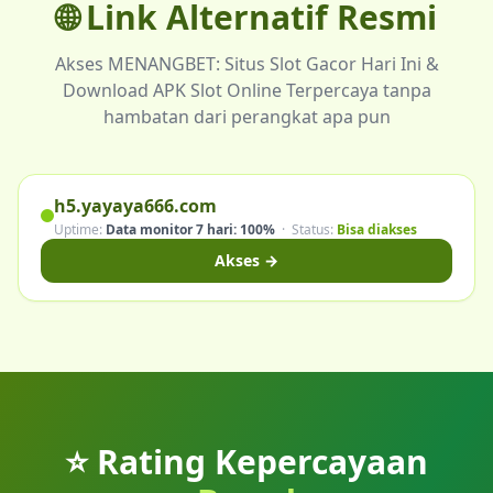
🌐 Link Alternatif
Resmi
Akses MENANGBET: Situs Slot Gacor Hari Ini &
Download APK Slot Online Terpercaya tanpa
hambatan dari perangkat apa pun
h5.yayaya666.com
Uptime:
Data monitor 7 hari: 100%
· Status:
Bisa diakses
Akses →
⭐ Rating Kepercayaan