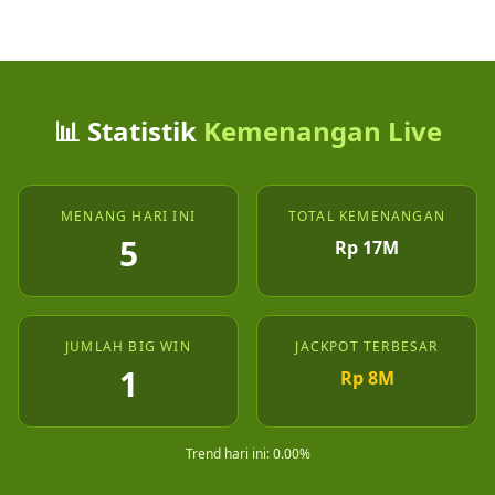
📊 Statistik
Kemenangan Live
MENANG HARI INI
TOTAL KEMENANGAN
5
Rp 17M
JUMLAH BIG WIN
JACKPOT TERBESAR
1
Rp 8M
Trend hari ini: 0.00%