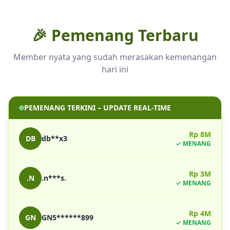
🎉 Pemenang
Terbaru
Member nyata yang sudah merasakan kemenangan
hari ini
PEMENANG TERKINI – UPDATE REAL-TIME
Rp 8M
DB
db**x3
✓ MENANG
Rp 3M
.N
.n***s.
✓ MENANG
Rp 4M
GN
GN5******899
✓ MENANG