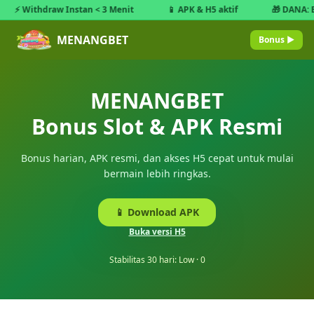
 Withdraw Instan < 3 Menit
📱 APK & H5 aktif
🎁
DANA
: Bonus
MENANGBET
Bonus ▶
MENANGBET
Bonus Slot & APK Resmi
Bonus harian, APK resmi, dan akses H5 cepat untuk mulai
bermain lebih ringkas.
📱 Download APK
Buka versi H5
Stabilitas 30 hari: Low · 0