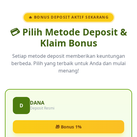
🔥 BONUS DEPOSIT AKTIF SEKARANG
💳 Pilih Metode
Deposit
&
Klaim Bonus
Setiap metode deposit memberikan keuntungan
berbeda. Pilih yang terbaik untuk Anda dan mulai
menang!
DANA
D
Deposit Resmi
🎁 Bonus 1%