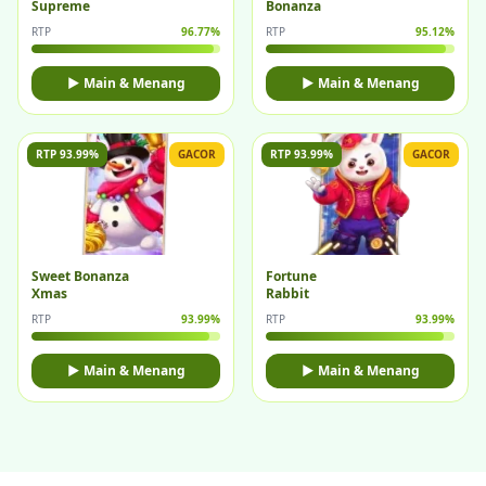
Supreme
Bonanza
RTP
96.77%
RTP
95.12%
▶ Main & Menang
▶ Main & Menang
RTP 93.99%
GACOR
RTP 93.99%
GACOR
Sweet Bonanza
Fortune
Xmas
Rabbit
RTP
93.99%
RTP
93.99%
▶ Main & Menang
▶ Main & Menang