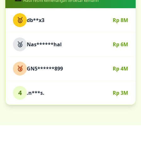
Hasil resmi kemenangan terbesar kemarin
🥇
db**x3
Rp 8M
🥈
Nas******hal
Rp 6M
🥉
GN5******899
Rp 4M
4
.n***s.
Rp 3M