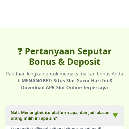
❓ Pertanyaan Seputar
Bonus & Deposit
Panduan lengkap untuk memaksimalkan bonus Anda
di
MENANGBET: Situs Slot Gacor Hari Ini &
Download APK Slot Online Terpercaya
Nah, Menangbet itu platform apa, dan jadi alasan
▼
orang milih ini apa sih?
Menangbet dikenal sebagai situs slot online di