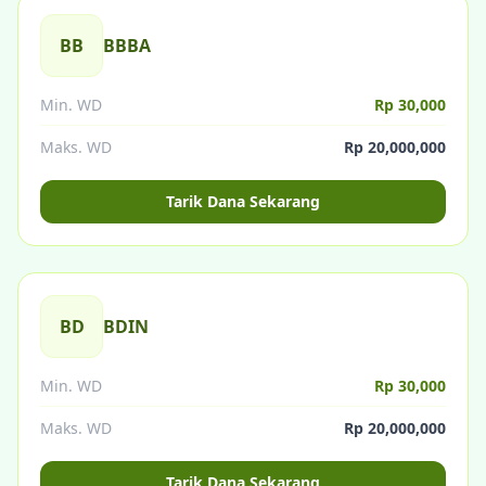
BB
BBBA
Min. WD
Rp 30,000
Maks. WD
Rp 20,000,000
Tarik Dana Sekarang
BD
BDIN
Min. WD
Rp 30,000
Maks. WD
Rp 20,000,000
Tarik Dana Sekarang