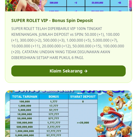
SUPER ROLET VIP - Bonus Spin Deposit
SUPER ROLET TELAH DIPERBARUI VIP 100% TINGKAT
KEMENANGAN. JUMLAH DEPOSIT vs SPIN: 50.000 (+1), 100.000
(+1), 300.000 (+2), 500.000 (+3), 1.000.000 (+5), 5.000.000 (+7),
10.000.000 (+11), 20.000.000 (+12), 50.000.000 (+15), 100.000.000
(+20). CATATAN: UNDIAN YANG TIDAK DIGUNAKAN AKAN
DIBERSIHKAN SETIAP HARI PUKUL 6 PAGI.
Klaim Sekarang →