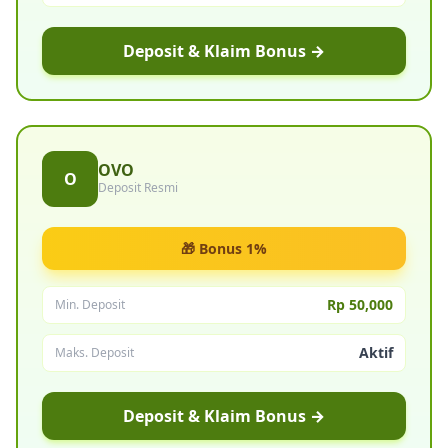
Deposit & Klaim Bonus →
OVO
O
Deposit Resmi
🎁 Bonus 1%
Rp 50,000
Min. Deposit
Aktif
Maks. Deposit
Deposit & Klaim Bonus →